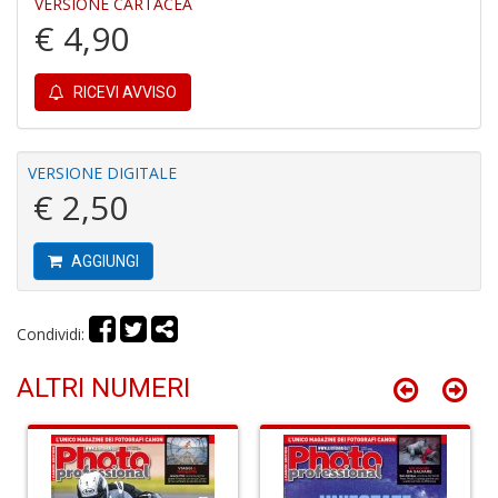
VERSIONE CARTACEA
r
€ 4,90
RICEVI AVVISO
VERSIONE DIGITALE
G
€ 2,50
S
S
I
AGGIUNGI
n
+
D
Condividi:
ALTRI NUMERI
P
i
P