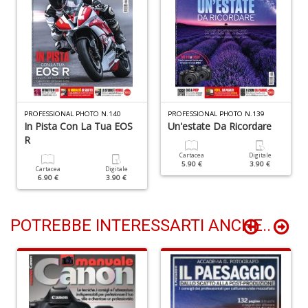
G
n
+
D
PROFESSIONAL PHOTO N.140
PROFESSIONAL PHOTO N.139
N
In Pista Con La Tua EOS
Un'estate Da Ricordare
C
R
M
Cartacea
Digitale
n
5.90 €
3.90 €
Cartacea
Digitale
+
6.90 €
3.90 €
D
POTREBBE INTERESSARTI ANCHE..
I