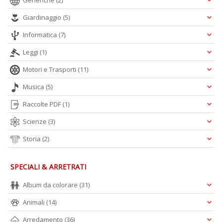
Generiche
(2)
A
Giardinaggio
(5)
L
O
Informatica
(7)
C
n
Leggi
(1)
Motori e Trasporti
(11)
Musica
(5)
Raccolte PDF
(1)
Scienze
(3)
Storia
(2)
SPECIALI & ARRETRATI
Album da colorare
(31)
Animali
(14)
Arredamento
(36)