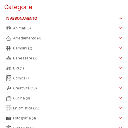
n
Categorie
+
D
IN ABBONAMENTO
Animali
(5)
Arredamento
(4)
M
Bambini
(2)
in
Benessere
(3)
s
C
Bici
(1)
T
n
Comics
(1)
+
D
Creatività
(13)
Cucina
(9)
Enigmistica
(35)
Fotografia
(4)