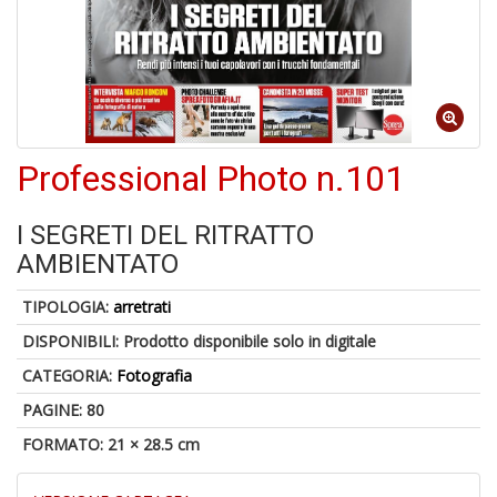
o
1
Professional Photo n.101
n
in
di
I SEGRETI DEL RITRATTO
AMBIENTATO
TIPOLOGIA:
arretrati
DISPONIBILI:
Prodotto disponibile solo in digitale
CATEGORIA:
Fotografia
6
PAGINE: 80
f
+
FORMATO: 21 × 28.5 cm
di
in