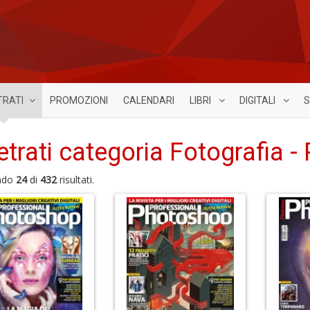
TRATI
PROMOZIONI
CALENDARI
LIBRI
DIGITALI
S
etrati categoria Fotografia -
ndo
24
di
432
risultati.