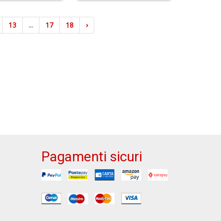
13
...
17
18
›
Pagamenti sicuri