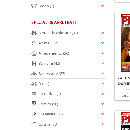
Storia
(2)
SPECIALI & ARRETRATI
Album da colorare
(31)
Animali
(14)
Arredamento
(36)
Bambini
(42)
Benessere
(27)
PROFESS
Domin
Bici
(4)
Calendari
(1)
Carta
Comics
(50)
Creatività
(112)
Cucina
(58)