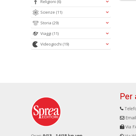
Religioni
(6)
Scienze
(11)
Storia
(29)
Viaggi
(11)
Videogiochi
(19)
Per 
Telefo
Email
Via F
Orari:
9/13 - 14/18 lun-ven
Via W