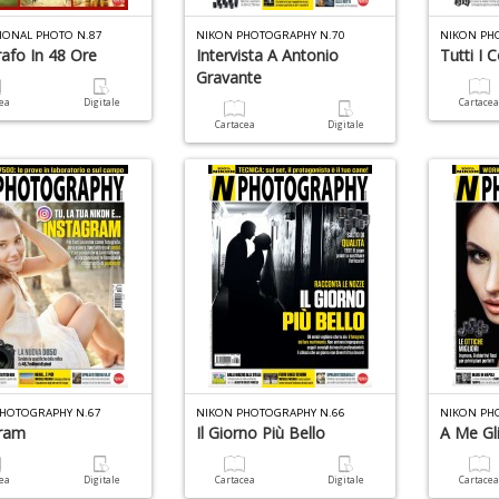
IONAL PHOTO N.87
NIKON PHOTOGRAPHY N.70
NIKON PH
afo In 48 Ore
Intervista A Antonio
Tutti I 
Gravante
cea
Digitale
Cartace
Cartacea
Digitale
HOTOGRAPHY N.67
NIKON PHOTOGRAPHY N.66
NIKON PH
gram
Il Giorno Più Bello
A Me Gl
cea
Digitale
Cartacea
Digitale
Cartace