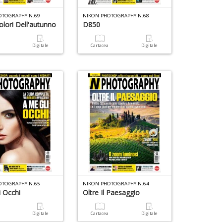
OTOGRAPHY N.69
NIKON PHOTOGRAPHY N.68
Colori Dell'autunno
D850
a
Digitale
Cartacea
Digitale
OTOGRAPHY N.65
NIKON PHOTOGRAPHY N.64
i Occhi
Oltre Il Paesaggio
a
Digitale
Cartacea
Digitale