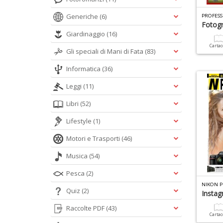
Generiche
(6)
PROFESS
Fotogr
Giardinaggio
(16)
Carta
Gli speciali di Mani di Fata
(83)
Informatica
(36)
Leggi
(11)
Libri
(52)
Lifestyle
(1)
Motori e Trasporti
(46)
Musica
(54)
Pesca
(2)
NIKON P
Quiz
(2)
Insta
Raccolte PDF
(43)
Carta