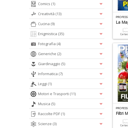
Comics
(1)
Creatività
(13)
PROFESS
La Mag
Cucina
(9)
Enigmistica
(35)
Carta
Fotografia
(4)
Generiche
(2)
Giardinaggio
(5)
Informatica
(7)
Leggi
(1)
Motori e Trasporti
(11)
Musica
(5)
PROFESS
Filtri 
Raccolte PDF
(1)
Scienze
(3)
Carta