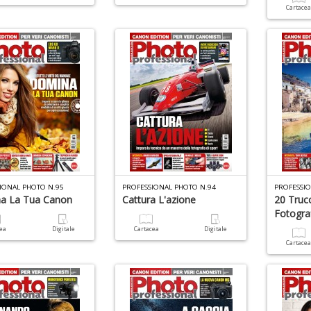
Cartace
IONAL PHOTO N.95
PROFESSIONAL PHOTO N.94
PROFESSI
a La Tua Canon
Cattura L'azione
20 Truc
Fotogra
cea
Digitale
Cartacea
Digitale
Cartace