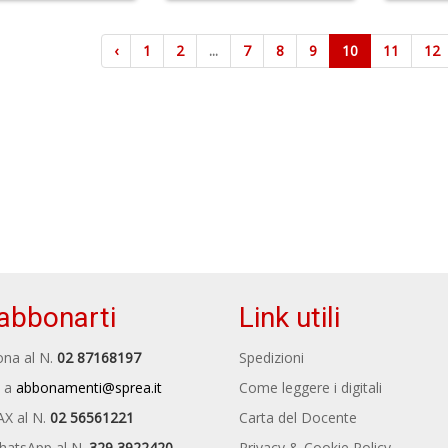
‹
1
2
...
7
8
9
10
11
12
abbonarti
Link utili
na al N.
02 87168197
Spedizioni
 a
abbonamenti@sprea.it
Come leggere i digitali
AX al N.
02 56561221
Carta del Docente
hatsApp al N.
329 3922420
Privacy & Cookie Policy