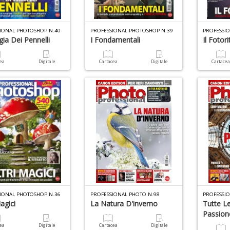
IONAL PHOTOSHOP N.40
PROFESSIONAL PHOTOSHOP N.39
PROFESSI
ia Dei Pennelli
I Fondamentali
Il Fotor
cea
Digitale
Cartacea
Digitale
Cartace
IONAL PHOTOSHOP N.36
PROFESSIONAL PHOTO N.98
PROFESSI
Magici
La Natura D'inverno
Tutte L
Passion
cea
Digitale
Cartacea
Digitale