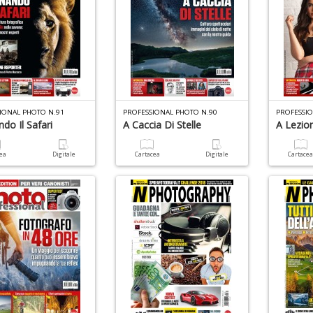
IONAL PHOTO N.91
PROFESSIONAL PHOTO N.90
PROFESSI
do Il Safari
A Caccia Di Stelle
A Lezion
cea
Digitale
Cartacea
Digitale
Cartace