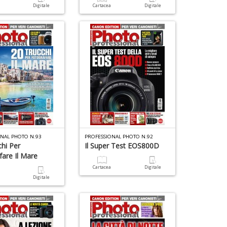
a
Digitale
Cartacea
Digitale
S
n
+
D
ONAL PHOTO N.93
PROFESSIONAL PHOTO N.92
chi Per
Il Super Test EOS800D
fare Il Mare
Cartacea
Digitale
a
Digitale