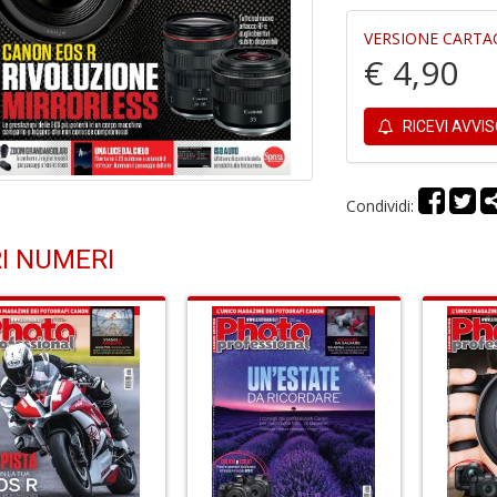
VERSIONE CARTA
€ 4,90
RICEVI AVVI
Condividi:
I NUMERI