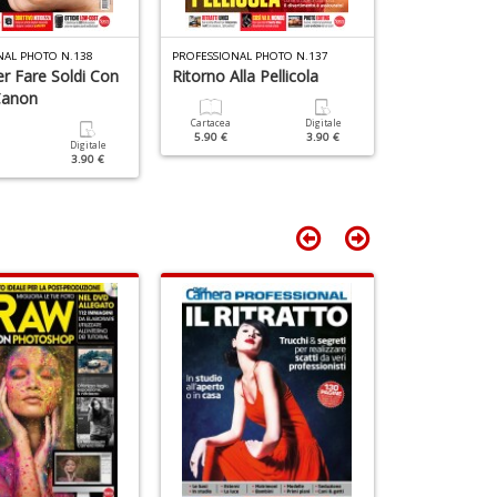
NAL PHOTO N.138
PROFESSIONAL PHOTO N.137
PROFESSIONAL 
er Fare Soldi Con
Ritorno Alla Pellicola
Foto Nottur
Canon
Cartacea
Digitale
Cartacea
5.90 €
3.90 €
5.90 €
Digitale
3.90 €