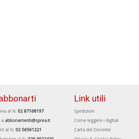
abbonarti
Link utili
na al N.
02 87168197
Spedizioni
 a
abbonamenti@sprea.it
Come leggere i digitali
AX al N.
02 56561221
Carta del Docente
hatsApp al N.
329 3922420
Privacy & Cookie Policy