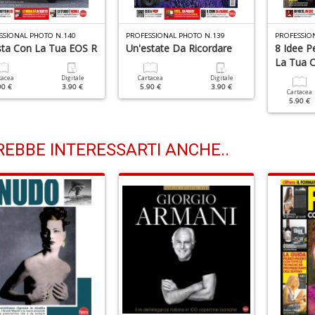
SSIONAL PHOTO N.140
PROFESSIONAL PHOTO N.139
PROFESSIO
ista Con La Tua EOS R
Un'estate Da Ricordare
8 Idee P
La Tua 
tacea
Digitale
Cartacea
Digitale
90 €
3.90 €
5.90 €
3.90 €
Cartacea
5.90 €
EBBE INTERESSARTI ANCHE..