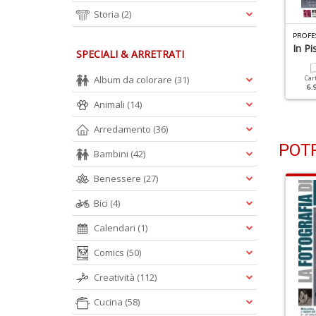
Storia
(2)
ROFESSIONAL PHOTO N.127
PROFESSIONAL PHOTO N.126
PROFE
otografie Mozzafiato
Creativi In Casa
In P
SPECIALI & ARRETRATI
Album da colorare
(31)
Cartacea
Digitale
Cartacea
Digitale
Car
5.90 €
2.90 €
5.90 €
2.90 €
6.
Animali
(14)
Arredamento
(36)
POTR
Bambini
(42)
Benessere
(27)
Bici
(4)
Calendari
(1)
Comics
(50)
Creatività
(112)
Cucina
(58)