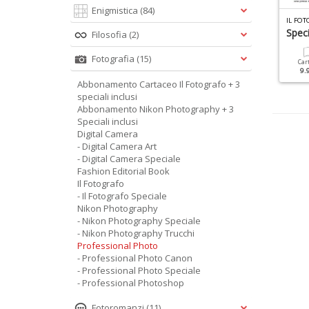
Enigmistica
(84)
IGITAL CAMERA SPECIALE N.18
IL FOTOGRAFO SPECIALE N.5
IL FOT
ightroom Manuale 2018
Bianco E Nero
Spec
Filosofia
(2)
Fotografia
(15)
Cartacea
Digitale
Cartacea
Digitale
Car
9.90 €
4.90 €
12.90 €
6.90 €
9.
Abbonamento Cartaceo Il Fotografo + 3
speciali inclusi
Abbonamento Nikon Photography + 3
Speciali inclusi
Digital Camera
- Digital Camera Art
- Digital Camera Speciale
Fashion Editorial Book
Il Fotografo
- Il Fotografo Speciale
Nikon Photography
- Nikon Photography Speciale
- Nikon Photography Trucchi
Professional Photo
- Professional Photo Canon
- Professional Photo Speciale
- Professional Photoshop
Fotoromanzi
(11)