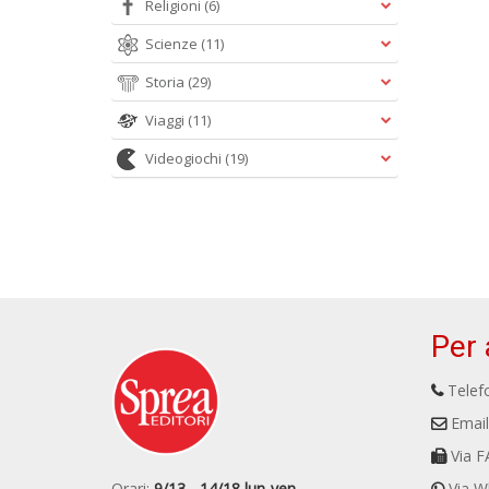
Religioni
(6)
Scienze
(11)
Storia
(29)
Viaggi
(11)
Videogiochi
(19)
Per 
Telefo
Email
Via F
Orari:
9/13 - 14/18 lun-ven
Via W