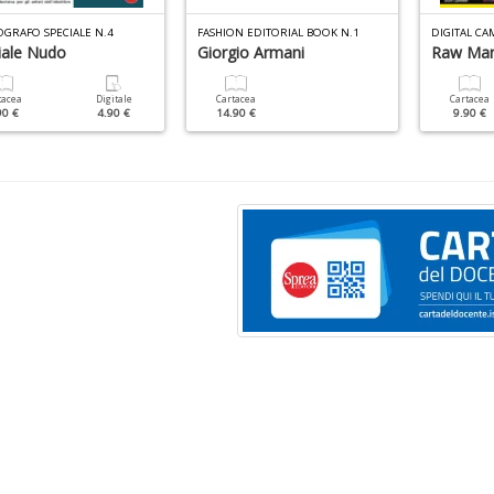
OGRAFO SPECIALE N.4
FASHION EDITORIAL BOOK N.1
DIGITAL CA
iale Nudo
Giorgio Armani
Raw Man
tacea
Digitale
Cartacea
Cartacea
90 €
4.90 €
14.90 €
9.90 €