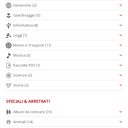
O
Generiche
(2)
C
n
Giardinaggio
(5)
Informatica
(8)
Leggi
(1)
Motori e Trasporti
(11)
Musica
(5)
Raccolte PDF
(1)
Scienze
(3)
Storia
(2)
SPECIALI & ARRETRATI
Album da colorare
(31)
Animali
(14)