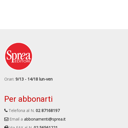
Orari:
9/13 - 14/18 lun-ven
Per abbonarti
Telefona al N.
02 87168197
Email a
abbonamenti@sprea.it
Via FAX al N.
02 56561221