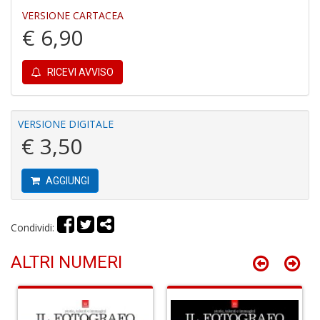
a
VERSIONE CARTACEA
-
€ 6,90
C
RICEVI AVVISO
VERSIONE DIGITALE
€ 3,50
It
d
S
AGGIUNGI
D
di
C
la
Condividi:
S
n
ALTRI NUMERI
+
D