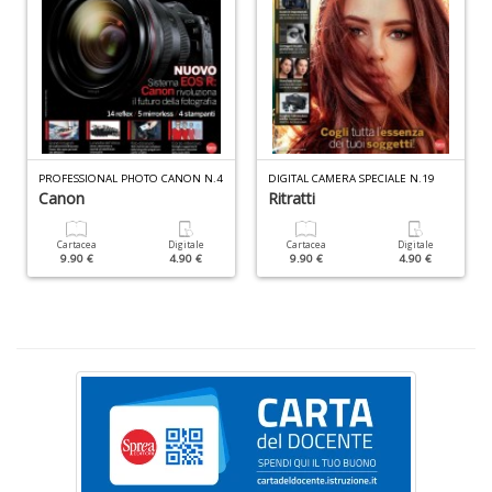
V
PROFESSIONAL PHOTO CANON N.4
DIGITAL CAMERA SPECIALE N.19
I
Canon
Ritratti
M
e
c
Cartacea
Digitale
Cartacea
Digitale
9.90 €
4.90 €
9.90 €
4.90 €
e
n
+
D
T
P
C