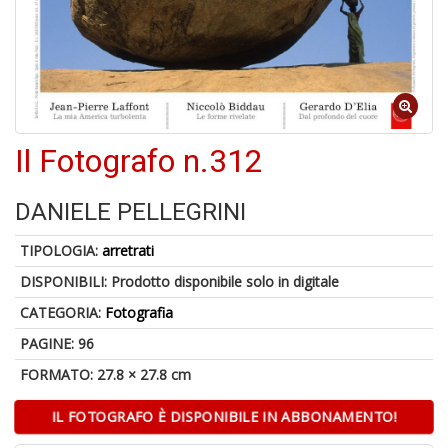
o
U
a
Il Fotografo n.312
di
a
DANIELE PELLEGRINI
TIPOLOGIA:
arretrati
DISPONIBILI:
Prodotto disponibile solo in digitale
CATEGORIA:
Fotografia
U
PAGINE: 96
M
FORMATO: 27.8 × 27.8 cm
in
C
IL FOTOGRAFO È DISPONIBILE IN ABBONAMENTO!
p
u