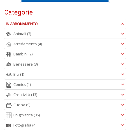
R
n
Categorie
+
D
IN ABBONAMENTO
Animali
(7)
Arredamento
(4)
D
Bambini
(2)
Q
n
Benessere
(3)
+
D
Bici
(1)
Comics
(1)
Creatività
(13)
Cucina
(9)
Enigmistica
(35)
A
Fotografia
(4)
L