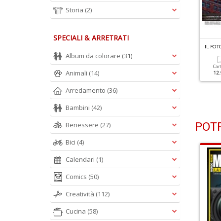
Storia
(2)
SPECIALI & ARRETRATI
L FOTOGRAFO N.348
IL FOTOGRAFO N.347
IL FO
itratti E Paesaggi Urbani
Istantanee Sull'uomo E Sul
Album da colorare
(31)
Mondo
Car
Animali
(14)
12.
Cartacea
Digitale
9.90 €
4.90 €
Cartacea
Digitale
Arredamento
(36)
9.90 €
4.90 €
Bambini
(42)
POTR
Benessere
(27)
Bici
(4)
Calendari
(1)
Comics
(50)
Creatività
(112)
Cucina
(58)