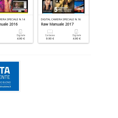
MERA SPECIALE N.14
DIGITAL CAMERA SPECIALE N.16
DIGITAL CAMERA 
uale 2016
Raw Manuale 2017
Ritratti
Digitale
Cartacea
Digitale
Cartacea
4.90 €
9.90 €
4.90 €
9.90 €