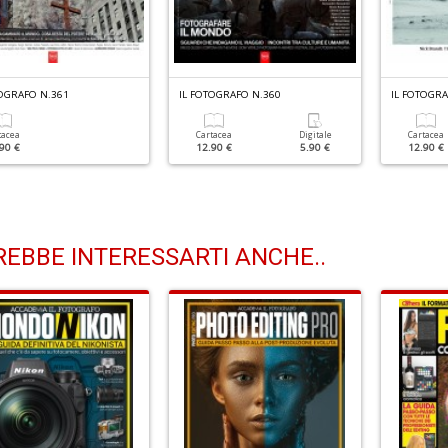
TOGRAFO N.361
IL FOTOGRAFO N.360
IL FOTOGRA
tacea
Cartacea
Digitale
Cartacea
90 €
12.90 €
5.90 €
12.90 €
EBBE INTERESSARTI ANCHE..