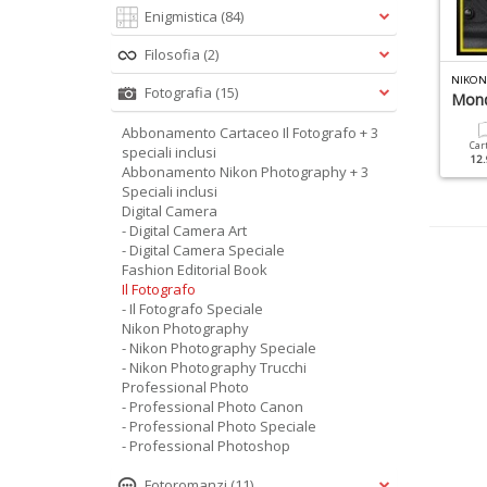
Enigmistica
(84)
Filosofia
(2)
N
IKON PHOTOGRAPHY SPECIALE N.8
P
ROFESSIONAL PHOTO SPECIALE N.4
Fotografia
(15)
uida Nikonista
Bianconero
Mond
Abbonamento Cartaceo Il Fotografo + 3
Cartacea
Digitale
Cartacea
Digitale
Car
speciali inclusi
9.90 €
4.90 €
9.90 €
4.90 €
12.
Abbonamento Nikon Photography + 3
Speciali inclusi
Digital Camera
- Digital Camera Art
- Digital Camera Speciale
Fashion Editorial Book
Il Fotografo
- Il Fotografo Speciale
Nikon Photography
- Nikon Photography Speciale
- Nikon Photography Trucchi
Professional Photo
- Professional Photo Canon
- Professional Photo Speciale
- Professional Photoshop
Fotoromanzi
(11)