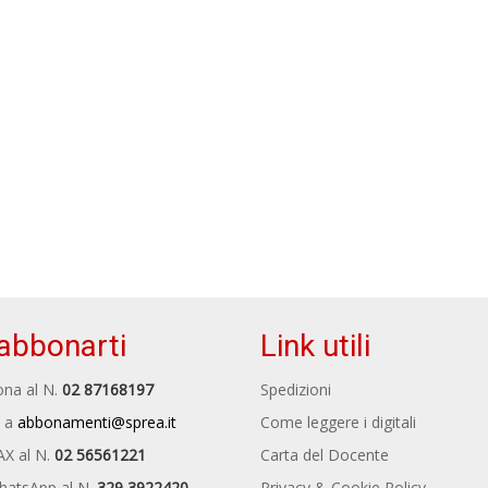
abbonarti
Link utili
na al N.
02 87168197
Spedizioni
 a
abbonamenti@sprea.it
Come leggere i digitali
AX al N.
02 56561221
Carta del Docente
hatsApp al N.
329 3922420
Privacy & Cookie Policy