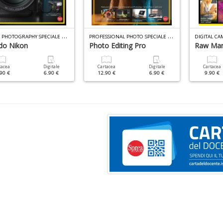
N
IKON PHOTOGRAPHY SPECIALE N.12
P
ROFESSIONAL PHOTO SPECIALE N.14
DIGITAL CA
o Nikon
Photo Editing Pro
Raw Man
tacea
Digitale
Cartacea
Digitale
Cartacea
90 €
6.90 €
12.90 €
6.90 €
9.90 €