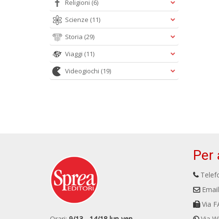
Religioni
(6)
Scienze
(11)
Storia
(29)
Viaggi
(11)
Videogiochi
(19)
Per 
Telefo
Email
Via F
Orari:
9/13 - 14/18 lun-ven
Via W