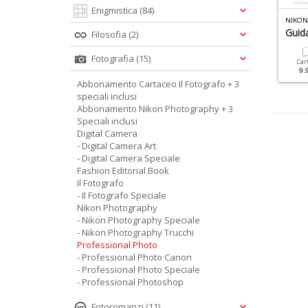
Enigmistica
(84)
L FOTOGRAFO SPECIALE N.6
PROFESSIONAL PHOTO CANON N.4
aesaggio
Canon
Guid
Filosofia
(2)
Fotografia
(15)
Cartacea
Digitale
Cartacea
Digitale
Car
12.90 €
6.90 €
9.90 €
4.90 €
9.
Abbonamento Cartaceo Il Fotografo + 3
speciali inclusi
Abbonamento Nikon Photography + 3
Speciali inclusi
Digital Camera
- Digital Camera Art
- Digital Camera Speciale
Fashion Editorial Book
Il Fotografo
- Il Fotografo Speciale
Nikon Photography
- Nikon Photography Speciale
- Nikon Photography Trucchi
Professional Photo
- Professional Photo Canon
- Professional Photo Speciale
- Professional Photoshop
Fotoromanzi
(11)