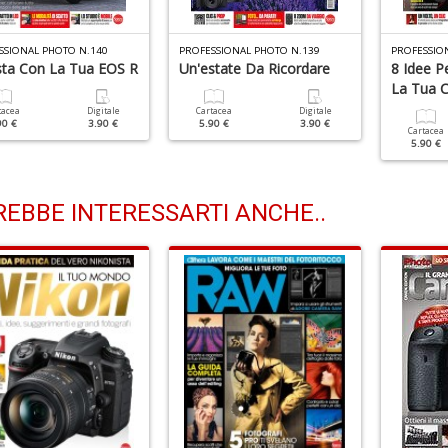
SSIONAL PHOTO N.140
PROFESSIONAL PHOTO N.139
PROFESSIO
ista Con La Tua EOS R
Un'estate Da Ricordare
8 Idee P
La Tua 
tacea
Digitale
Cartacea
Digitale
90 €
3.90 €
5.90 €
3.90 €
Cartacea
5.90 €
EBBE INTERESSARTI ANCHE..