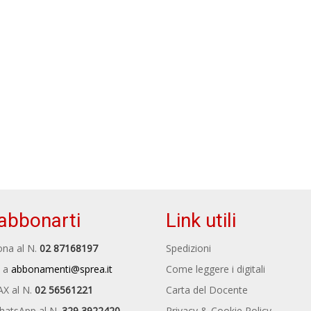
abbonarti
Link utili
na al N.
02 87168197
Spedizioni
 a
abbonamenti@sprea.it
Come leggere i digitali
AX al N.
02 56561221
Carta del Docente
hatsApp al N.
329 3922420
Privacy & Cookie Policy