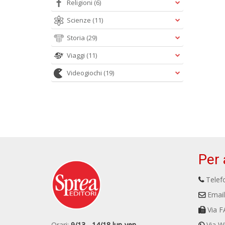
Religioni
(6)
Scienze
(11)
Storia
(29)
Viaggi
(11)
Videogiochi
(19)
Per 
Telefo
Email
Via F
Orari:
9/13 - 14/18 lun-ven
Via W