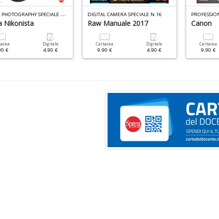
N
IKON PHOTOGRAPHY SPECIALE N.8
DIGITAL CAMERA SPECIALE N.16
PROFESSIO
a Nikonista
Raw Manuale 2017
Canon
tacea
Digitale
Cartacea
Digitale
Cartacea
90 €
4.90 €
9.90 €
4.90 €
9.90 €