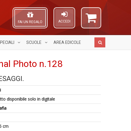
ACCEDI
FAI UN REGALO
PECIALI
SCUOLE
AREA
EDICOLE
nal Photo n.128
ESAGGI.
G
R
A
6
M
+
L
i
n
H
g
O
in
n
Pr
C
to disponibile solo in digitale
di
+
Fi
n
D
afia
n
+
D
5 cm