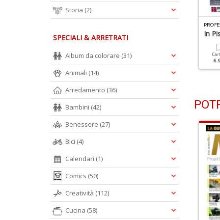
Storia
(2)
ROFESSIONAL PHOTO N.126
PROFESSIONAL PHOTO N.125
PROFE
reativi In Casa
Macro & Close Up
In P
SPECIALI & ARRETRATI
Album da colorare
(31)
Cartacea
Digitale
Cartacea
Digitale
Car
5.90 €
2.90 €
5.90 €
2.90 €
6.
Animali
(14)
Arredamento
(36)
POTR
Bambini
(42)
Benessere
(27)
Bici
(4)
Calendari
(1)
Comics
(50)
Creatività
(112)
Cucina
(58)