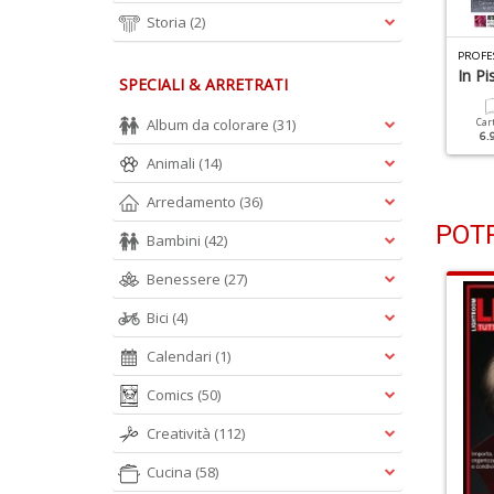
Storia
(2)
ROFESSIONAL PHOTO N.127
PROFESSIONAL PHOTO N.125
PROFE
otografie Mozzafiato
Macro & Close Up
In P
SPECIALI & ARRETRATI
Album da colorare
(31)
Cartacea
Digitale
Cartacea
Digitale
Car
5.90 €
2.90 €
5.90 €
2.90 €
6.
Animali
(14)
Arredamento
(36)
POTR
Bambini
(42)
Benessere
(27)
Bici
(4)
Calendari
(1)
Comics
(50)
Creatività
(112)
Cucina
(58)