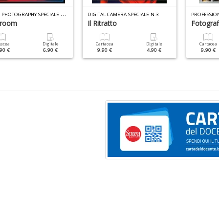
N
IKON PHOTOGRAPHY SPECIALE N.11
DIGITAL CAMERA SPECIALE N.3
troom
Il Ritratto
Fotograf
tacea
Digitale
Cartacea
Digitale
Cartacea
90 €
6.90 €
9.90 €
4.90 €
9.90 €