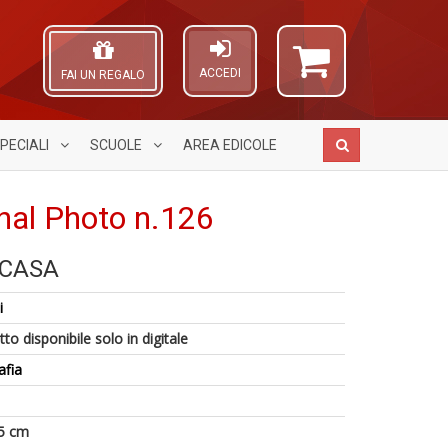
ACCEDI
FAI UN REGALO
PECIALI
SCUOLE
AREA
EDICOLE
nal Photo n.126
 CASA
D
P
A
Q
6
M
L
n
i
n
B
O
+
in
M
C
to disponibile solo in digitale
D
di
n
n
afia
+
D
5 cm