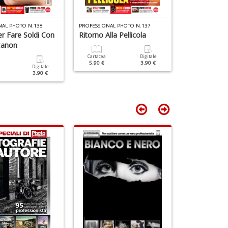
n
+
D
NAL PHOTO N.138
PROFESSIONAL PHOTO N.137
PROFESSIONAL 
er Fare Soldi Con
Ritorno Alla Pellicola
Foto Nottur
Canon
Cartacea
Digitale
Cartacea
5.90 €
3.90 €
5.90 €
Digitale
3.90 €