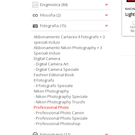
Enigmistica
(84)
P
ROFESSIONAL PHOTO SPECIALE N.14
NIKON PHOTOGRAFY SPECIALE N.7
hoto Editing Pro
Professionista Nikon
Ligh
Filosofia
(2)
Speciale
Fotografia
(15)
Cartacea
Digitale
Car
12.90 €
6.90 €
12.
Cartacea
Digitale
Abbonamento Cartaceo Il Fotografo + 3
9.90 €
4.90 €
speciali inclusi
Abbonamento Nikon Photography + 3
Speciali inclusi
Digital Camera
- Digital Camera Art
- Digital Camera Speciale
Fashion Editorial Book
Il Fotografo
- Il Fotografo Speciale
Nikon Photography
- Nikon Photography Speciale
- Nikon Photography Trucchi
Professional Photo
- Professional Photo Canon
- Professional Photo Speciale
- Professional Photoshop
Fotoromanzi
(11)