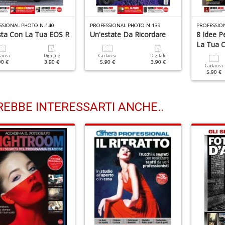
SSIONAL PHOTO N.140
PROFESSIONAL PHOTO N.139
PROFESSIO
ista Con La Tua EOS R
Un'estate Da Ricordare
8 Idee P
La Tua 
tacea
Digitale
Cartacea
Digitale
90 €
3.90 €
5.90 €
3.90 €
Cartacea
5.90 €
EBBE INTERESSARTI ANCHE..