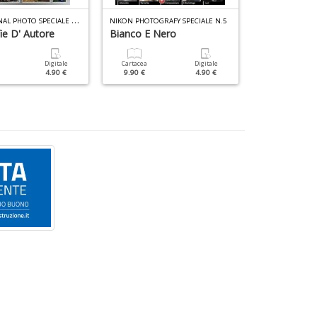
P
ROFESSIONAL PHOTO SPECIALE N.3
NIKON PHOTOGRAFY SPECIALE N.5
ie D' Autore
Bianco E Nero
44 Trucchi
Digitale
Cartacea
Digitale
Cartacea
4.90 €
9.90 €
4.90 €
9.90 €