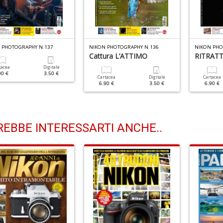
 PHOTOGRAPHY N.137
NIKON PHOTOGRAPHY N.136
NIKON PHO
Cattura L’ATTIMO
RITRATTI 
tacea
Digitale
90 €
3.50 €
Cartacea
Digitale
Cartacea
6.90 €
3.50 €
6.90 €
EBBE INTERESSARTI ANCHE..