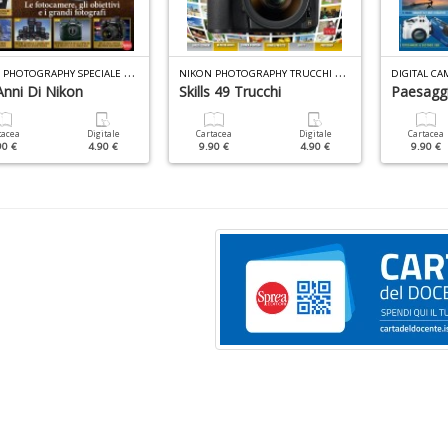
N
IKON PHOTOGRAPHY SPECIALE N.9
N
IKON PHOTOGRAPHY TRUCCHI N.1
DIGITAL CA
Anni Di Nikon
Skills 49 Trucchi
Paesaggi
tacea
Digitale
Cartacea
Digitale
Cartacea
90 €
4.90 €
9.90 €
4.90 €
9.90 €