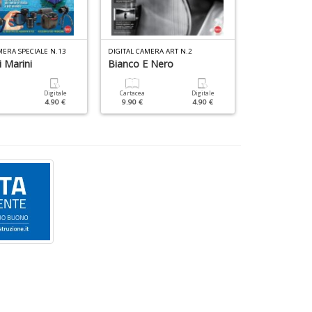
MERA SPECIALE N.13
DIGITAL CAMERA ART N.2
DIGITAL CAMERA 
 Marini
Bianco E Nero
Lightroom 
Digitale
Cartacea
Digitale
Cartacea
4.90 €
9.90 €
4.90 €
9.90 €