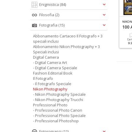
Enigmistica
(84)
Filosofia
(2)
L FOTOGRAFO SPECIALE N.4
DIGITAL CAMERA SPECIALE N.17
Fotografia
(15)
peciale Nudo
Lightroom Manuale 2017
100 
Abbonamento Cartaceo Il Fotografo + 3
Cartacea
Digitale
Cartacea
Digitale
Car
speciali inclusi
9.90 €
4.90 €
9.90 €
4.90 €
9.
Abbonamento Nikon Photography + 3
Speciali inclusi
Digital Camera
- Digital Camera Art
- Digital Camera Speciale
Fashion Editorial Book
Il Fotografo
- Il Fotografo Speciale
Nikon Photography
- Nikon Photography Speciale
- Nikon Photography Trucchi
Professional Photo
- Professional Photo Canon
- Professional Photo Speciale
- Professional Photoshop
Fotoromanzi
(11)