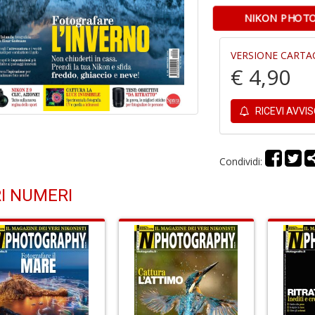
NIKON PHOTO
VERSIONE CARTA
€ 4,90
RICEVI AVVI
Condividi:
I NUMERI