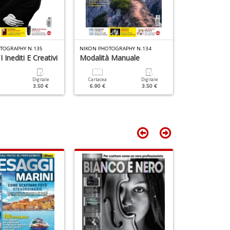
C
in
N
r
n
+
D
TOGRAPHY N.135
NIKON PHOTOGRAPHY N.134
NIKON PHOTOGR
Inediti E Creativi
Modalità Manuale
Luce D'inve
Digitale
Cartacea
Digitale
Cartacea
3.50 €
6.90 €
3.50 €
6.90 €