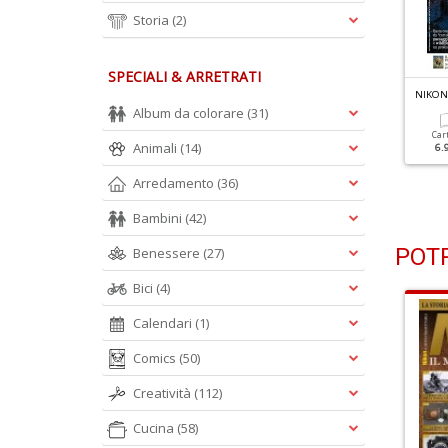
Storia
(2)
SPECIALI & ARRETRATI
IKON PHOTOGRAPHY N.124
NIKON PHOTOGRAPHY N.123
NIKON
 Segreti Della Wanderlust
Shooting Di Primavera
Album da colorare
(31)
hotography
Car
Animali
(14)
6.
Cartacea
Digitale
5.90 €
2.90 €
Cartacea
Digitale
Arredamento
(36)
5.90 €
2.90 €
Bambini
(42)
POTR
Benessere
(27)
Bici
(4)
Calendari
(1)
Comics
(50)
Creatività
(112)
Cucina
(58)