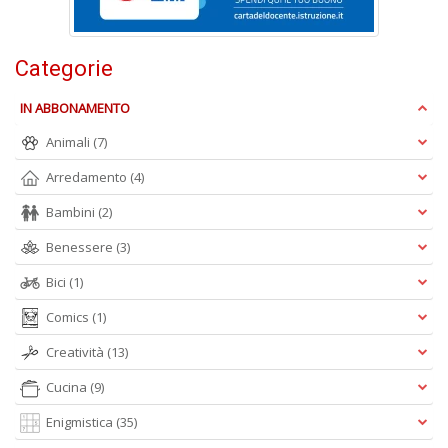
A
e
Y
Categorie
V
lo
Y
IN ABBONAMENTO
n
+
Animali
(7)
D
Arredamento
(4)
Bambini
(2)
Benessere
(3)
Bici
(1)
Comics
(1)
A
L
Creatività
(13)
O
C
Cucina
(9)
n
Enigmistica
(35)