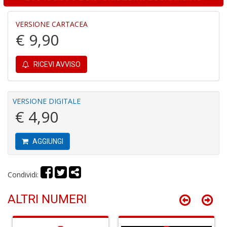
u
M
VERSIONE CARTACEA
n
€ 9,90
+
D
RICEVI AVVISO
R
M
VERSIONE DIGITALE
di
€ 4,90
F
tu
i
AGGIUNGI
p
n
+
D
Condividi:
ALTRI NUMERI