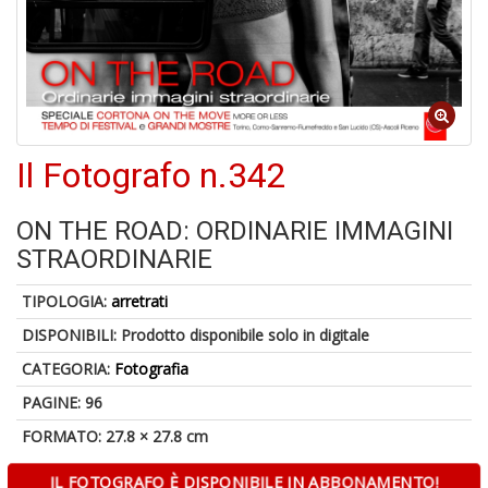
C
J
Il Fotografo n.342
4
n
ON THE ROAD: ORDINARIE IMMAGINI
in
STRAORDINARIE
di
TIPOLOGIA:
arretrati
DISPONIBILI:
Prodotto disponibile solo in digitale
CATEGORIA:
Fotografia
PAGINE: 96
S
FORMATO: 27.8 × 27.8 cm
fi
M
IL FOTOGRAFO È DISPONIBILE IN ABBONAMENTO!
al