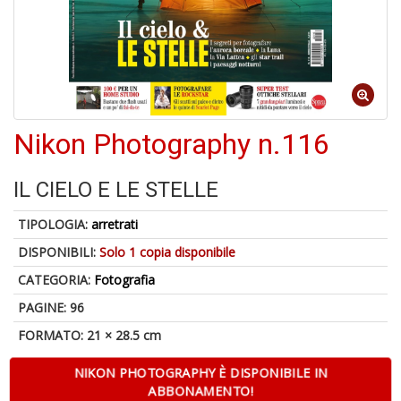
A
di
a
a
R
Nikon Photography n.116
IL CIELO E LE STELLE
TIPOLOGIA:
arretrati
5
n
DISPONIBILI:
Solo 1 copia disponibile
in
CATEGORIA:
Fotografia
di
PAGINE: 96
FORMATO: 21 × 28.5 cm
NIKON PHOTOGRAPHY È DISPONIBILE IN
ABBONAMENTO!