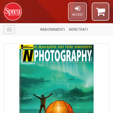
ACCEDI
ABBONAMENTI
ARRETRATI
Menù
1
n
in
di