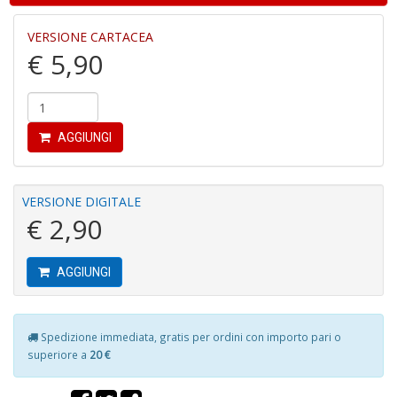
P
VERSIONE CARTACEA
pi
€ 5,90
r
R
T
S
P
AGGIUNGI
Pi
n
+
D
VERSIONE DIGITALE
€ 2,90
AGGIUNGI
D
G
St
Spedizione immediata, gratis per ordini con importo pari o
M
superiore a
20 €
S
n
+