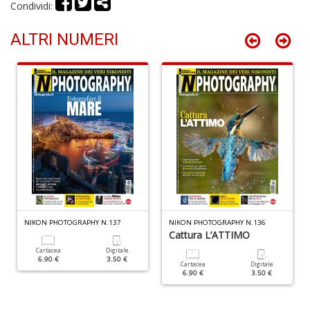
Condividi:
D
ALTRI NUMERI
A
d
p
P
D
M
n
+
D
NIKON PHOTOGRAPHY N.137
NIKON PHOTOGRAPHY N.136
Cattura L’ATTIMO
Cartacea
Digitale
6.90 €
3.50 €
Cartacea
Digitale
6.90 €
3.50 €