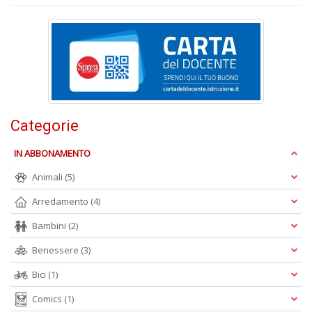
n
+
D
Categorie
A
IN ABBONAMENTO
L
Animali
(5)
O
C
Arredamento
(4)
n
Bambini
(2)
Benessere
(3)
Bici
(1)
Comics
(1)