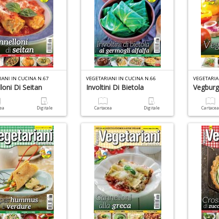
IANI IN CUCINA N.67
VEGETARIANI IN CUCINA N.66
VEGETARIA
loni Di Seitan
Involtini Di Bietola
Vegburg
cea
Digitale
Cartacea
Digitale
Cartace