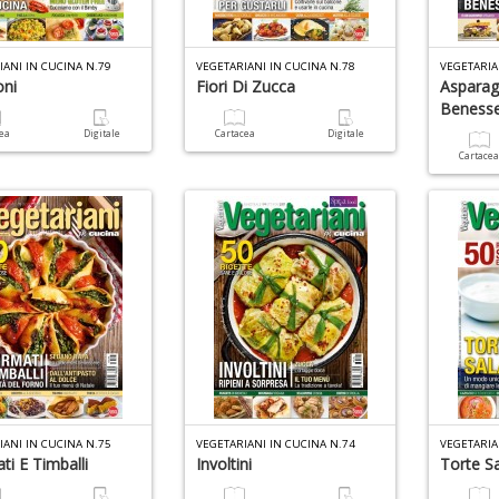
IANI IN CUCINA N.79
VEGETARIANI IN CUCINA N.78
VEGETARIA
ni
Fiori Di Zucca
Asparag
Beness
cea
Digitale
Cartacea
Digitale
Cartace
IANI IN CUCINA N.75
VEGETARIANI IN CUCINA N.74
VEGETARIA
ti E Timballi
Involtini
Torte S