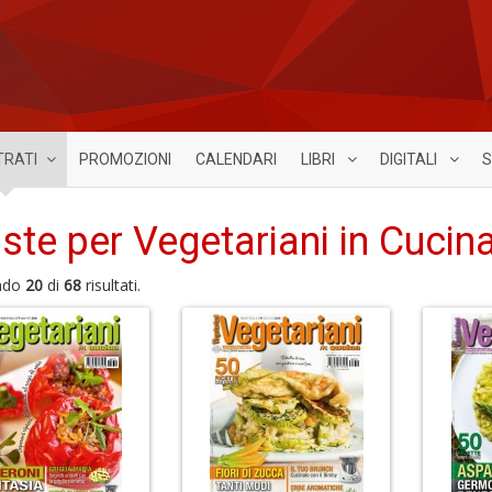
TRATI
PROMOZIONI
CALENDARI
LIBRI
DIGITALI
S
iste per Vegetariani in Cucina
ndo
20
di
68
risultati.