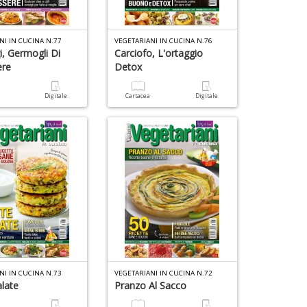
C
D
I
C
NI IN CUCINA N.77
VEGETARIANI IN CUCINA N.76
n
i, Germogli Di
Carciofo, L'ortaggio
r
ere
Detox
R
n
S
a
Digitale
Cartacea
Digitale
+
P
D
R
T
S
6
n
n
+
c
D
c
E
di
il
in
c
o
A
n
+
D
D
d
NI IN CUCINA N.73
VEGETARIANI IN CUCINA N.72
t
alate
Pranzo Al Sacco
C