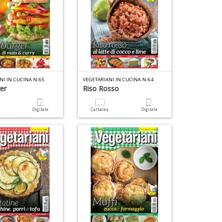
NI IN CUCINA N.65
VEGETARIANI IN CUCINA N.64
er
Riso Rosso
a
Digitale
Cartacea
Digitale