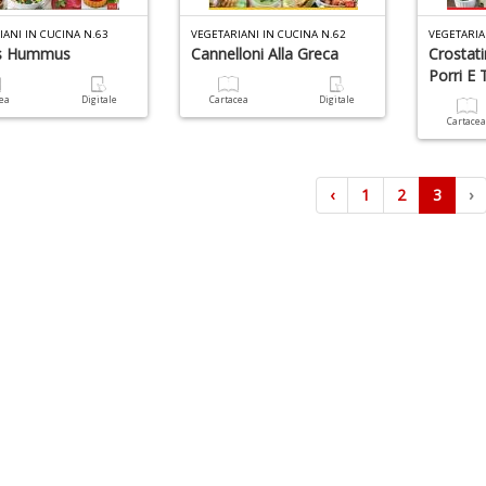
IANI IN CUCINA N.63
VEGETARIANI IN CUCINA N.62
VEGETARIA
s Hummus
Cannelloni Alla Greca
Crostati
Porri E 
cea
Digitale
Cartacea
Digitale
Cartace
‹
1
2
3
›