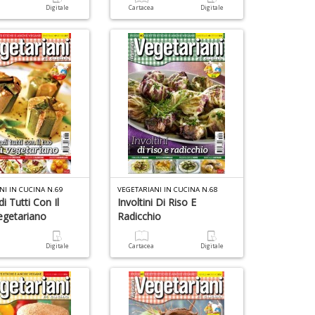
C
a
Digitale
Cartacea
Digitale
n
+
4
D
f
+
v
di
g
NI IN CUCINA N.69
VEGETARIANI IN CUCINA N.68
i Tutti Con Il
Involtini Di Riso E
getariano
Radicchio
a
Digitale
Cartacea
Digitale