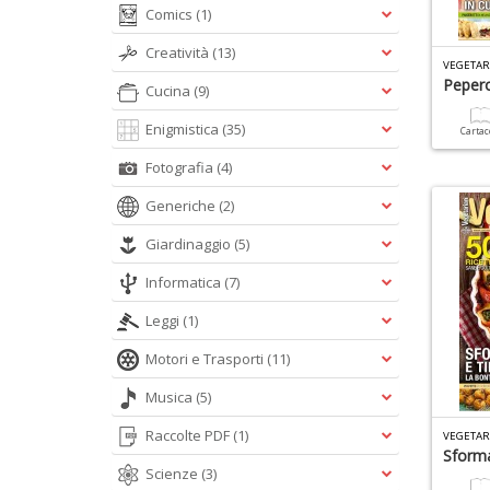
Comics
(1)
Creatività
(13)
VEGETAR
Pepero
Cucina
(9)
Enigmistica
(35)
Carta
Fotografia
(4)
Generiche
(2)
Giardinaggio
(5)
Informatica
(7)
Leggi
(1)
Motori e Trasporti
(11)
Musica
(5)
Raccolte PDF
(1)
VEGETAR
Sforma
Scienze
(3)