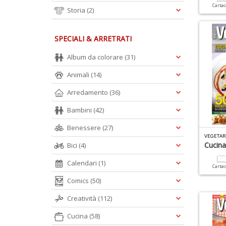
Carta
Storia
(2)
SPECIALI & ARRETRATI
Album da colorare
(31)
Animali
(14)
Arredamento
(36)
Bambini
(42)
Benessere
(27)
VEGETAR
Cucina
Bici
(4)
Calendari
(1)
Carta
Comics
(50)
Creatività
(112)
Cucina
(58)