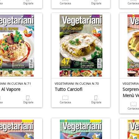
cea
Digitale
Cartacea
Digitale
Cartace
IANI IN CUCINA N.71
VEGETARIANI IN CUCINA N.70
VEGETARIA
 Al Vapore
Tutto Carciofi
Sorprend
Menù Ve
cea
Digitale
Cartacea
Digitale
Cartace