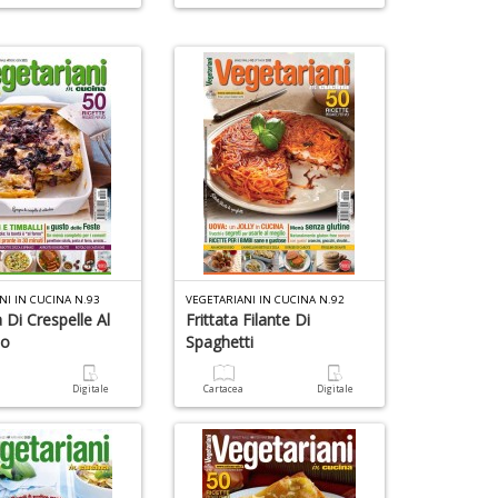
D
+
D
6
f
+
di
in
r
NI IN CUCINA N.93
VEGETARIANI IN CUCINA N.92
 Di Crespelle Al
Frittata Filante Di
io
Spaghetti
a
Digitale
Cartacea
Digitale