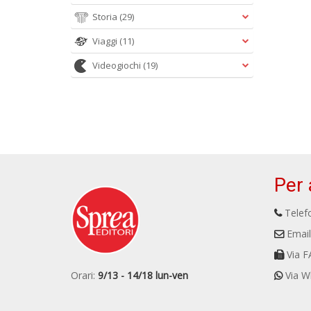
Storia
(29)
Viaggi
(11)
Videogiochi
(19)
Per 
Telefo
Email
Via F
Orari:
9/13 - 14/18 lun-ven
Via W