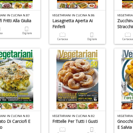
IANI IN CUCINA N.87
VEGETARIANI IN CUCINA N.86
VEGETARIA
i Fritti Alla Giulia
Lasagnetta Aperta Ai
Zucchin
Finferli
Stracch
cea
Digitale
Cartacea
Digitale
Cartace
IANI IN CUCINA N.83
VEGETARIANI IN CUCINA N.82
VEGETARIA
to Di Carciofi E
Frittelle Per Tutti I Gusti
Gnocchi
o
E Salvia