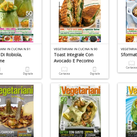
IANI IN CUCINA N.91
VEGETARIANI IN CUCINA N.90
VEGETARIA
 Di Robiola,
Toast Integrale Con
Sformat
ne
Avocado E Pecorino
Cartace
cea
Digitale
Cartacea
Digitale