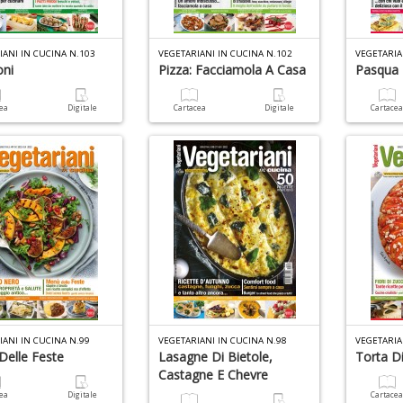
IANI IN CUCINA N.103
VEGETARIANI IN CUCINA N.102
VEGETARIA
ni
Pizza: Facciamola A Casa
Pasqua
cea
Digitale
Cartacea
Digitale
Cartace
IANI IN CUCINA N.99
VEGETARIANI IN CUCINA N.98
VEGETARIA
elle Feste
Lasagne Di Bietole,
Torta D
Castagne E Chevre
cea
Digitale
Cartace