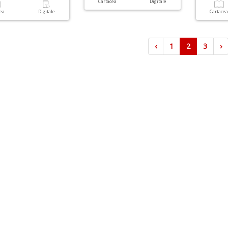
Cartacea
Digitale
cea
Digitale
Cartace
‹
1
2
3
›