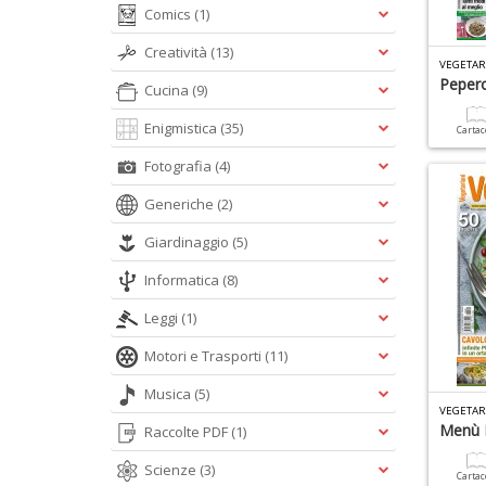
Comics
(1)
Creatività
(13)
VEGETAR
Pepero
Cucina
(9)
Enigmistica
(35)
Carta
Fotografia
(4)
Generiche
(2)
Giardinaggio
(5)
Informatica
(8)
Leggi
(1)
Motori e Trasporti
(11)
Musica
(5)
VEGETAR
Menù D
Raccolte PDF
(1)
Scienze
(3)
Carta