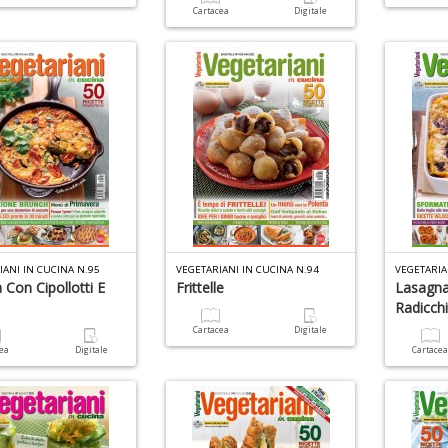
Cartacea
Digitale
IANI IN CUCINA N.95
VEGETARIANI IN CUCINA N.94
VEGETARIA
a Con Cipollotti E
Frittelle
Lasagna
Radicch
Cartacea
Digitale
cea
Digitale
Cartace