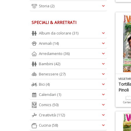
Storia
(2)
SPECIALI & ARRETRATI
Album da colorare
(31)
Animali
(14)
Arredamento
(36)
Bambini
(42)
Benessere
(27)
VEGETAR
Tortill
Bici
(4)
Pinoli
Calendari
(1)
Carta
Comics
(50)
Creatività
(112)
Cucina
(58)