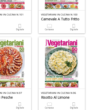
L
s
N
NI IN CUCINA N.101
VEGETARIANI IN CUCINA N.100
R
O
Carnevale A Tutto Fritto
G
M
n
2
a
Digitale
Cartacea
Digitale
+
Il
D
M
1
C
f
I
+
M
A
n
d
+
B
c
D
n
2
a
+
q
M
si
d
Il
re
M
P
2
NI IN CUCINA N.97
VEGETARIANI IN CUCINA N.96
C
y
i Pesche
Risotto Al Limone
I
E
n
P
a
Digitale
Cartacea
Digitale
+
n