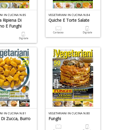
NI IN CUCINA N.85
VEGETARIANI IN CUCINA N.84
a Ripiena Di
Quiche E Torte Salate
ino E Funghi
Cartacea
Digitale
a
Digitale
NI IN CUCINA N.81
VEGETARIANI IN CUCINA N.80
 Di Zucca, Burro
Funghi