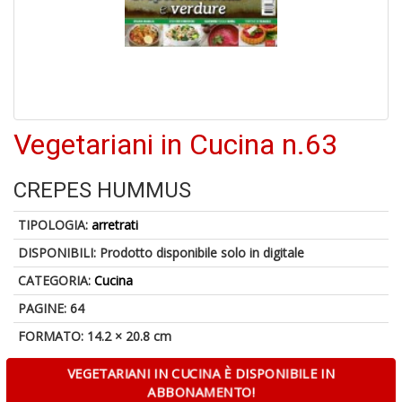
6
n
in
di
Vegetariani in Cucina n.63
CREPES HUMMUS
TIPOLOGIA:
arretrati
4
DISPONIBILI:
Prodotto disponibile solo in digitale
n
c
CATEGORIA:
Cucina
c
di
PAGINE: 64
in
FORMATO: 14.2 × 20.8 cm
o
VEGETARIANI IN CUCINA È DISPONIBILE IN
ABBONAMENTO!