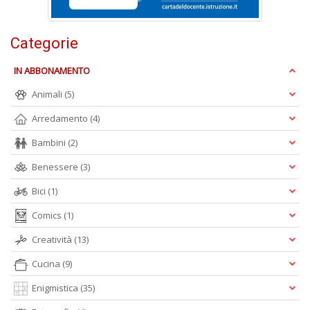
Categorie
c
C
IN ABBONAMENTO
n
+
Animali
(5)
D
Arredamento
(4)
Bambini
(2)
Benessere
(3)
Bici
(1)
Comics
(1)
A
L
Creatività
(13)
O
C
Cucina
(9)
n
Enigmistica
(35)