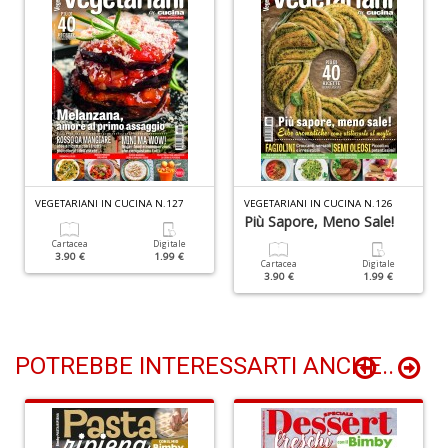
I
ba
C
R
S
n
+
VEGETARIANI IN CUCINA N.127
VEGETARIANI IN CUCINA N.126
D
Più Sapore, Meno Sale!
Cartacea
Digitale
3.90 €
1.99 €
Cartacea
Digitale
3.90 €
1.99 €
POTREBBE INTERESSARTI ANCHE..
C
il
t
si
w