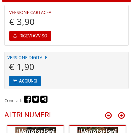
VERSIONE CARTACEA
€ 3,90
A
C
RICEVI AVVISO
2
A
C
n
VERSIONE DIGITALE
+
€ 1,90
D
AGGIUNGI
A
Condividi:
C
n
ALTRI NUMERI
+
D