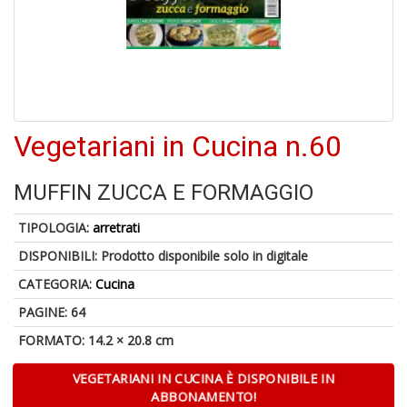
A
p
u
a
M
Vegetariani in Cucina n.60
C
MUFFIN ZUCCA E FORMAGGIO
TIPOLOGIA:
arretrati
A
DISPONIBILI:
Prodotto disponibile solo in digitale
a
G
CATEGORIA:
Cucina
S
PAGINE: 64
FORMATO: 14.2 × 20.8 cm
VEGETARIANI IN CUCINA È DISPONIBILE IN
ABBONAMENTO!