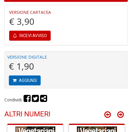
VERSIONE CARTACEA
M
€ 3,90
H
K
2
RICEVI AVVISO
S
n
+
D
VERSIONE DIGITALE
€ 1,90
AGGIUNGI
S
P
Il
Condividi:
M
G
ALTRI NUMERI
F
n
+
D