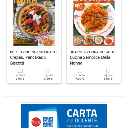
I
n
+
D
B
DOLCI BUONI E SANI SPECIALE N.3
UN MESE IN CUCINA SPECIALE N.1
Crepes, Pancakes E
Cucina Semplice Della
T
Il
Biscotti
Nonna
M
C
Cartacea
Digitale
Cartacea
Digitale
n
6.90 €
3.50 €
7.90 €
3.90 €
+
D
I
1