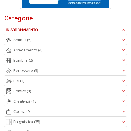
M
M
n
Categorie
+
D
IN ABBONAMENTO
Animali
(5)
Arredamento
(4)
Bambini
(2)
Benessere
(3)
A
Bici
(1)
L
O
Comics
(1)
C
n
Creatività
(13)
Cucina
(9)
Enigmistica
(35)