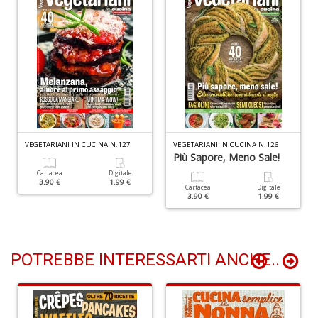
Q
d
st
H
Q
n
VEGETARIANI IN CUCINA N.127
VEGETARIANI IN CUCINA N.126
+
Più Sapore, Meno Sale!
D
Cartacea
Digitale
3.90 €
1.99 €
Cartacea
Digitale
3.90 €
1.99 €
POTREBBE INTERESSARTI ANCHE..
Il
M
C