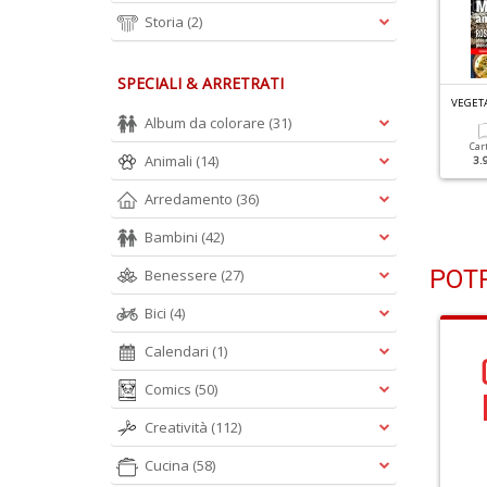
Storia
(2)
SPECIALI & ARRETRATI
EGETARIANI IN CUCINA N.114
VEGETARIANI IN CUCINA N.113
VEGETA
egumi: Fonte Sana Di
Involtini Fantasia
Album da colorare
(31)
roteine
Car
Animali
(14)
3.
Cartacea
Digitale
3.90 €
1.99 €
Cartacea
Digitale
Arredamento
(36)
3.90 €
1.99 €
Bambini
(42)
POTR
Benessere
(27)
Bici
(4)
Calendari
(1)
Comics
(50)
Creatività
(112)
Cucina
(58)