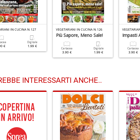
RIANI IN CUCINA N.127
VEGETARIANI IN CUCINA N.126
VEGETARIAN
Più Sapore, Meno Sale!
Impasti A
tacea
Digitale
90 €
1.99 €
Cartacea
Digitale
Cartacea
3.90 €
1.99 €
3.90 €
EBBE INTERESSARTI ANCHE..