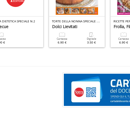
T
ORTE DELLA NONNA SPECIALE N.55
 DIETETICA SPECIALE N.2
ecue
Dolci Lievitati
Frolla, Fi
tacea
Cartacea
Digitale
Cartacea
90 €
6.90 €
3.50 €
6.90 €