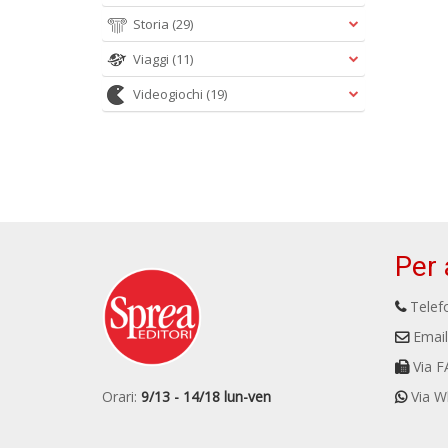
Storia
(29)
Viaggi
(11)
Videogiochi
(19)
Per 
Telefo
Email
Via F
Orari:
9/13 - 14/18 lun-ven
Via W