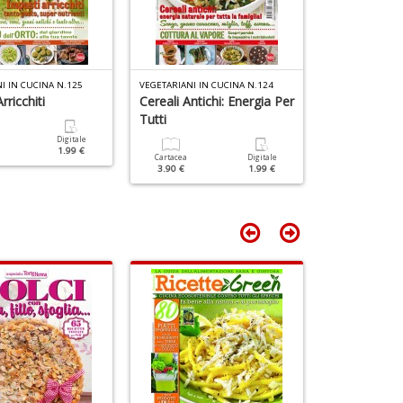
A
K
D
n
+
I IN CUCINA N.125
VEGETARIANI IN CUCINA N.124
VEGETARIANI IN
D
rricchiti
Cereali Antichi: Energia Per
Spinaci: 5 Mo
Tutti
Portarli In T
Digitale
1.99 €
Cartacea
Digitale
Cartacea
3.90 €
1.99 €
3.90 €