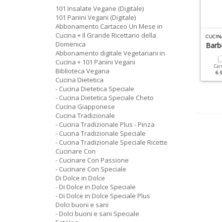
101 Insalate Vegane (Digitale)
101 Panini Vegani (Digitale)
Abbonamento Cartaceo Un Mese in
Cucina + Il Grande Ricettario della
C
UCINA TRADIZIONALE SPECIALE RICETTE N.2
CUCINA DIETETICA SPECIALE N.17
CUCINA
Domenica
ievitati
Cucina Di Mare
Barb
Abbonamento digitale Vegetariani in
Cucina + 101 Panini Vegani
Cartacea
Digitale
Cartacea
Digitale
Car
Biblioteca Vegana
6.90 €
3.90 €
6.90 €
3.90 €
6.
Cucina Dietetica
- Cucina Dietetica Speciale
- Cucina Dietetica Speciale Cheto
Cucina Giapponese
Cucina Tradizionale
- Cucina Tradizionale Plus - Pinza
- Cucina Tradizionale Speciale
- Cucina Tradizionale Speciale Ricette
Cucinare Con
- Cucinare Con Passione
- Cucinare Con Speciale
Di Dolce in Dolce
- Di Dolce in Dolce Speciale
- Di Dolce in Dolce Speciale Plus
Dolci buoni e sani
- Dolci buoni e sani Speciale