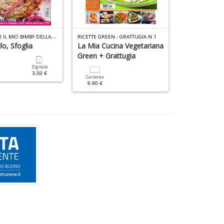
R
ICETTE PER IL MIO BIMBY DELLA NONNA N.5
RICETTE GREEN - GRATTUGIA N.1
llo, Sfoglia
La Mia Cucina Vegetariana
Street Food
Green + Grattugia
Digitale
Cartacea
3.50 €
6.90 €
Cartacea
9.90 €