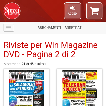
ACCEDI
ABBONAMENTI
ARRETRATI
Menù
Riviste per Win Magazine
DVD - Pagina 2 di 2
Mostrando
21
di
45
risultati.
U
a
c
C
S