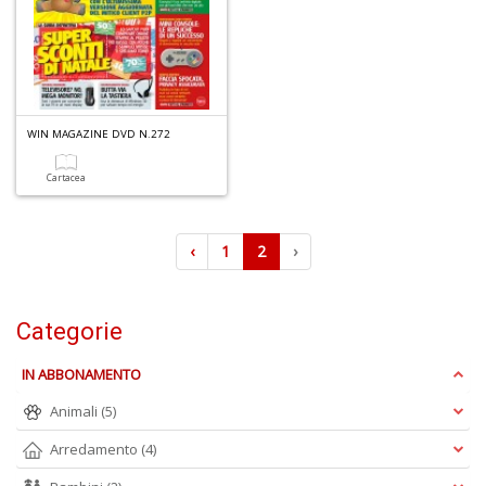
WIN MAGAZINE DVD N.272
Cartacea
‹
1
2
›
Categorie
IN ABBONAMENTO
Animali
(5)
Arredamento
(4)