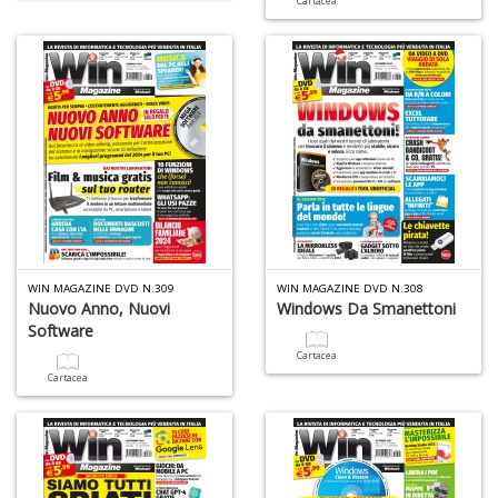
Cartacea
I
B
V
n
+
D
WIN MAGAZINE DVD N.309
WIN MAGAZINE DVD N.308
Nuovo Anno, Nuovi
Windows Da Smanettoni
Software
Cartacea
R
Cartacea
P
2
G
V
R
P