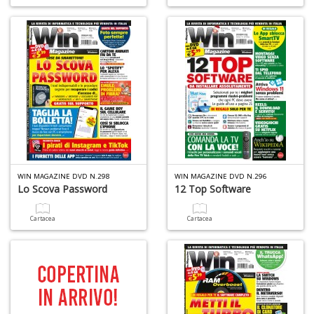
Is
di
po
K
n
+
D
WIN MAGAZINE DVD N.298
WIN MAGAZINE DVD N.296
Lo Scova Password
12 Top Software
A
Cartacea
Cartacea
L
O
C
n