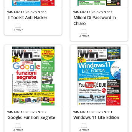
S
WIN MAGAZINE DVD N.304
WIN MAGAZINE DVD N.303
S
Il Toolkit Anti-Hacker
Milioni Di Password In
n
Chiaro
+
Cartacea
D
Cartacea
F
C
B
d
e
n
+
D
WIN MAGAZINE DVD N.302
WIN MAGAZINE DVD N.301
Google: Funzioni Segrete
Windows 11 Lite Edition
Cartacea
Cartacea