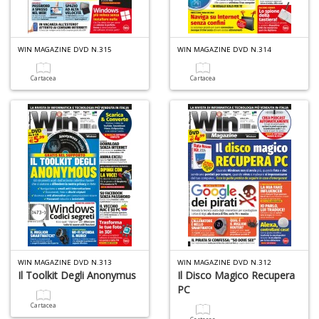
6
WIN MAGAZINE DVD N.315
WIN MAGAZINE DVD N.314
n
in
Cartacea
Cartacea
di
A
a
a
O
WIN MAGAZINE DVD N.313
WIN MAGAZINE DVD N.312
d
Il Toolkit Degli Anonymus
Il Disco Magico Recupera
V
PC
Cartacea