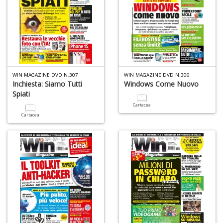
(d
n
+
D
WIN MAGAZINE DVD N.307
WIN MAGAZINE DVD N.306
Inchiesta: Siamo Tutti
Windows Come Nuovo
Gl
Spiati
u
d
Cartacea
D
Cartacea
H
S
n
+
D