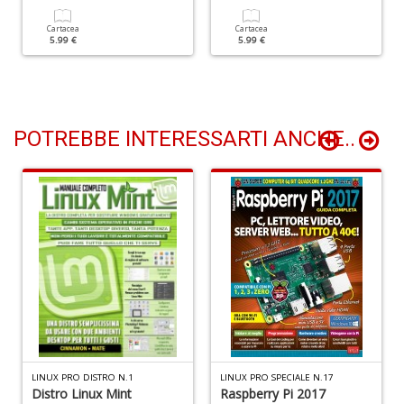
T
Cartacea
Cartacea
5.99 €
5.99 €
le
s
d
m
S
W
POTREBBE INTERESSARTI ANCHE..
F
D
e
R
n
+
D
LINUX PRO DISTRO N.1
LINUX PRO SPECIALE N.17
Distro Linux Mint
Raspberry Pi 2017
Cr