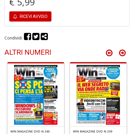
€ 5,99
n
+
D
RICEVI AVVISO
Condividi:
D
ALTRI NUMERI
di
c
R
p
fr
a
a
S
n
+
D
WIN MAGAZINE DVD N.340
WIN MAGAZINE DVD N.339