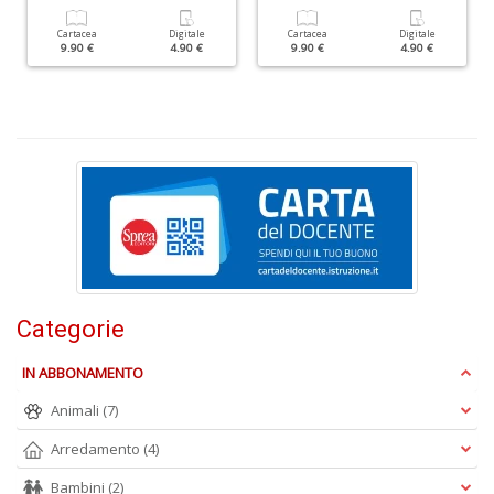
&
V
Cartacea
Digitale
Cartacea
Digitale
9.90 €
4.90 €
9.90 €
4.90 €
R
n
+
D
c
C
n
+
Categorie
D
IN ABBONAMENTO
Animali
(7)
Arredamento
(4)
Fa
C
Bambini
(2)
G