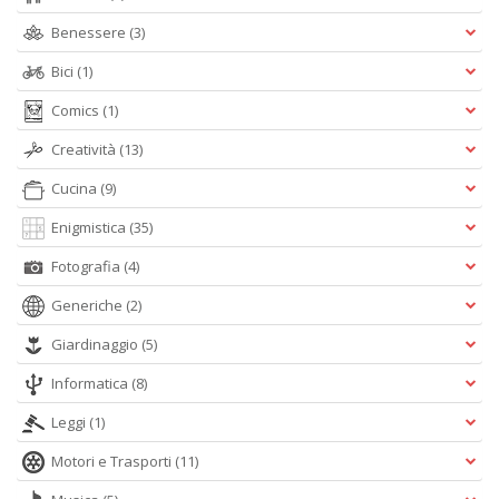
n
Benessere
(3)
+
D
Bici
(1)
Comics
(1)
Creatività
(13)
Cucina
(9)
Enigmistica
(35)
A
Fotografia
(4)
L
O
Generiche
(2)
C
n
Giardinaggio
(5)
Informatica
(8)
Leggi
(1)
Motori e Trasporti
(11)