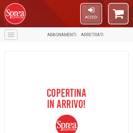
ACCEDI
ABBONAMENTI
ARRETRATI
Menù
6
n
in
di