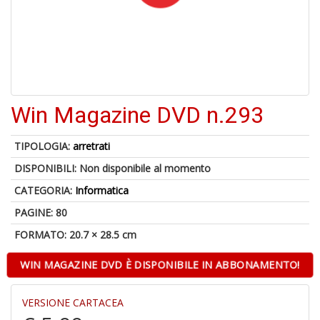
4
n
in
di
Win Magazine DVD n.293
1
f
TIPOLOGIA:
arretrati
DISPONIBILI:
Non disponibile al momento
CATEGORIA:
Informatica
PAGINE: 80
FORMATO: 20.7 × 28.5 cm
E
d
WIN MAGAZINE DVD È DISPONIBILE IN ABBONAMENTO!
R
C
R
VERSIONE CARTACEA
S