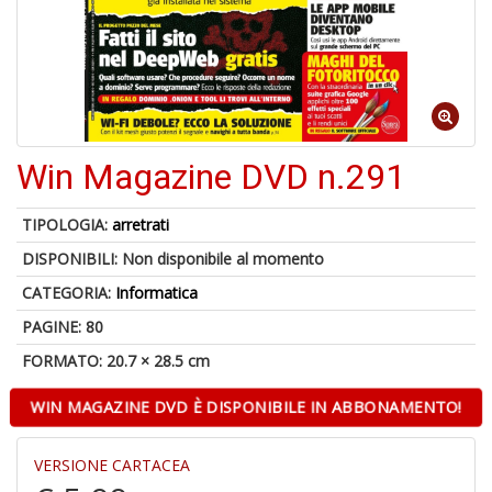
6
n
c
c
di
in
o
Win Magazine DVD n.291
1
TIPOLOGIA:
arretrati
f
DISPONIBILI:
Non disponibile al momento
CATEGORIA:
Informatica
PAGINE: 80
FORMATO: 20.7 × 28.5 cm
WIN MAGAZINE DVD È DISPONIBILE IN ABBONAMENTO!
G
S
VERSIONE CARTACEA
S
E