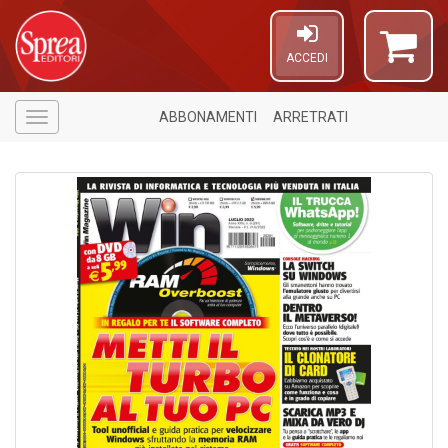
ACCEDI
ABBONAMENTI
ARRETRATI
Menù
1
f