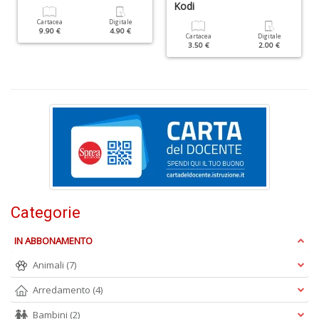
Kodi
Cartacea
Digitale
9.90 €
4.90 €
Cartacea
Digitale
3.50 €
2.00 €
I
L
A
n
+
D
Categorie
U
pe
IN ABBONAMENTO
c
s
Animali
(7)
B
Arredamento
(4)
M
n
Bambini
(2)
+