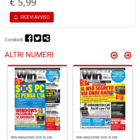
€ 5,99
n
+
D
RICEVI AVVISO
Condividi:
It
ALTRI NUMERI
d
la
s
g
m
H
D
n
+
D
WIN MAGAZINE DVD N.340
WIN MAGAZINE DVD N.339