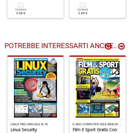
Il
F
Cartacea
Cartacea
5.99 €
5.99 €
R
P
(d
n
+
D
POTREBBE INTERESSARTI ANCHE..
S
b
M
al
u
n
I
L MIO COMPUTER IDEA WEB SPECIALE N.1
LINUX PRO SPECIALE N.18
+
Linux Security
Film E Sport Gratis Con
D