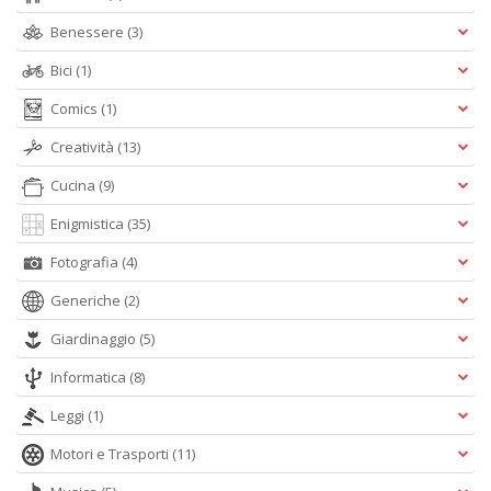
D
Benessere
(3)
Bici
(1)
Comics
(1)
Creatività
(13)
Cucina
(9)
A
L
Enigmistica
(35)
O
Fotografia
(4)
C
n
Generiche
(2)
Giardinaggio
(5)
Informatica
(8)
Leggi
(1)
Motori e Trasporti
(11)