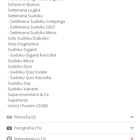
Schemi in Bianco
Settimana Logika
Settimana Sudoku
- Settimana Sudoku Compiega
- Settimana Sudoku GDO
- Settimana Sudoku Mese
Solo Sudoku Diabolici
Stop Enigmistica
Sudoku Giganti
- Sudoku Giganti Raccolta
Sudoku Mese
Sudoku Quiz
- Sudoku Quiz Estate
- Sudoku Quiz Raccolta
Sudoku Top
Sudoku Varianti
Supercrucintarsi & Co.
Supertosti
Unisci i Puntini 20.000
Filosofia
(2)
Fotografia
(15)
Fotoromanzi
(11)