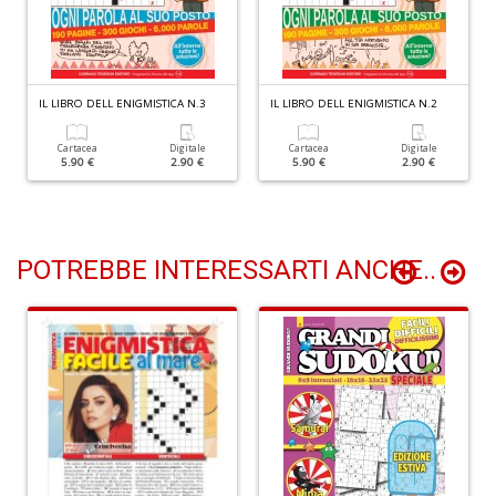
C
B
IL LIBRO DELL ENIGMISTICA N.3
IL LIBRO DELL ENIGMISTICA N.2
di
C
Cartacea
Digitale
Cartacea
Digitale
la
5.90 €
2.90 €
5.90 €
2.90 €
S
n
+
D
POTREBBE INTERESSARTI ANCHE..
C
d
C
Il