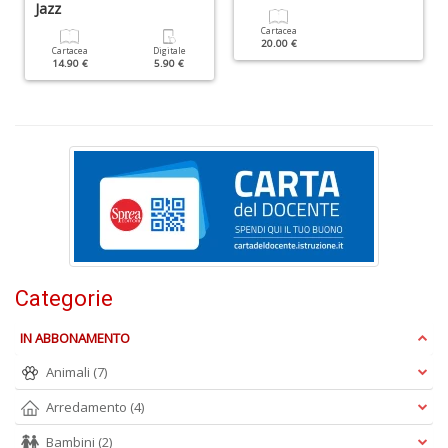
Jazz
Cartacea
20.00 €
Cartacea
Digitale
14.90 €
5.90 €
S
L
n
+
D
T
Categorie
le
n
IN ABBONAMENTO
P
M
Animali
(7)
n
+
Arredamento
(4)
D
Bambini
(2)