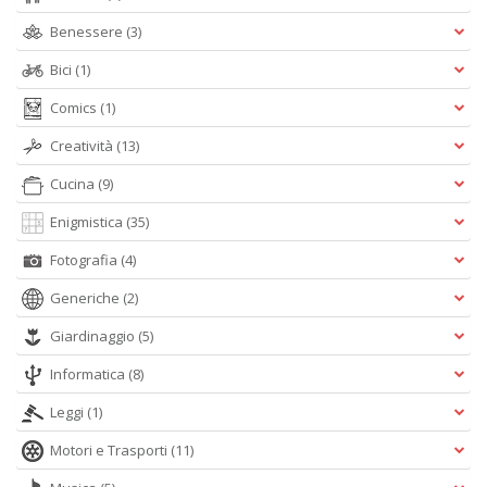
Benessere
(3)
Bici
(1)
Comics
(1)
Creatività
(13)
A
L
Cucina
(9)
O
C
Enigmistica
(35)
n
Fotografia
(4)
Generiche
(2)
Giardinaggio
(5)
Informatica
(8)
Leggi
(1)
Motori e Trasporti
(11)