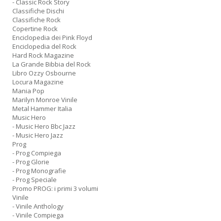
- Classic Rock Story
Classifiche Dischi
Classifiche Rock
Copertine Rock
Enciclopedia dei Pink Floyd
Enciclopedia del Rock
Hard Rock Magazine
La Grande Bibbia del Rock
Libro Ozzy Osbourne
Locura Magazine
Mania Pop
Marilyn Monroe Vinile
Metal Hammer Italia
Music Hero
- Music Hero Bbc Jazz
- Music Hero Jazz
Prog
- Prog Compiega
- Prog Glorie
- Prog Monografie
- Prog Speciale
Promo PROG: i primi 3 volumi
Vinile
- Vinile Anthology
- Vinile Compiega