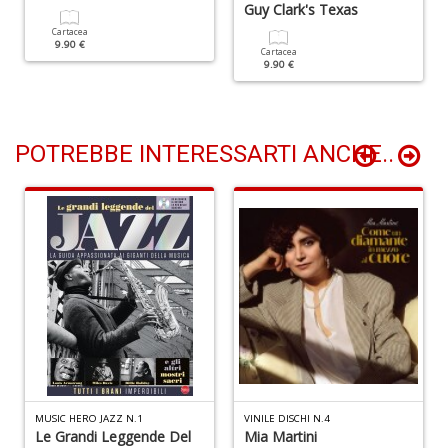
Guy Clark's Texas
Cartacea
9.90 €
Cartacea
9.90 €
B
It
L
POTREBBE INTERESSARTI ANCHE..
n
+
D
H
K
n
MUSIC HERO JAZZ N.1
VINILE DISCHI N.4
+
Le Grandi Leggende Del
Mia Martini
D