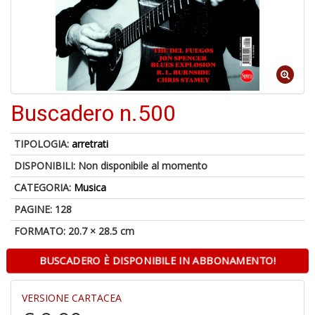
1
f
Buscadero n.500
U
A
c
TIPOLOGIA:
arretrati
B
DISPONIBILI:
Non disponibile al momento
CATEGORIA:
Musica
PAGINE: 128
FORMATO: 20.7 × 28.5 cm
BUSCADERO È DISPONIBILE IN ABBONAMENTO!
1
i
p
VERSIONE CARTACEA
il