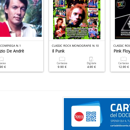
 COMPIEGA N.1
CLASSIC ROCK MONOGRAFIE N.10
CLASSIC RO
izio De Andrè
Il Punk
Pink Flo
tacea
Cartacea
Digitale
Cartacea
90 €
9.90 €
4.90 €
12.90 €