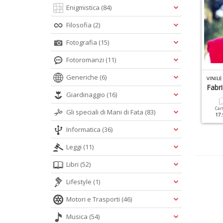
Enigmistica
(84)
Filosofia
(2)
Fotografia
(15)
Fotoromanzi
(11)
Generiche
(6)
LASSIC ROCK SPECIALE N.14
VINILE GLORIE N.2
VINILE
sichedelia
Tenco
Fabr
Giardinaggio
(16)
Cartacea
Digitale
Cartacea
Digitale
Car
Gli speciali di Mani di Fata
(83)
9.90 €
4.90 €
14.90 €
5.90 €
17.
Informatica
(36)
Leggi
(11)
Libri
(52)
Lifestyle
(1)
Motori e Trasporti
(46)
Musica
(54)