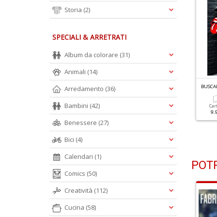
Storia
(2)
SPECIALI & ARRETRATI
Album da colorare
(31)
Animali
(14)
USCADERO N.487
BUSCADERO N.486
BUSCA
Arredamento
(36)
ason Isbell
The Delines
Bambini
(42)
Car
9.
Cartacea
Cartacea
Benessere
(27)
7.00 €
7.00 €
Bici
(4)
Calendari
(1)
POTR
Comics
(50)
Creatività
(112)
Cucina
(58)