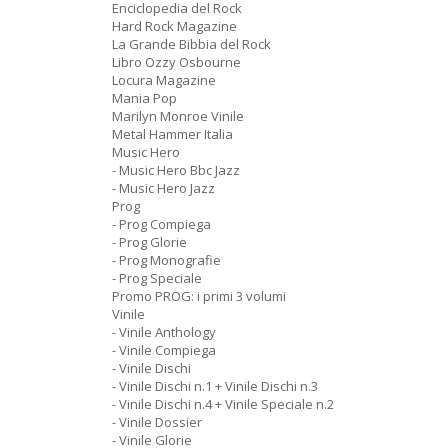
Enciclopedia del Rock
Hard Rock Magazine
La Grande Bibbia del Rock
Libro Ozzy Osbourne
Locura Magazine
Mania Pop
Marilyn Monroe Vinile
Metal Hammer Italia
Music Hero
- Music Hero Bbc Jazz
- Music Hero Jazz
Prog
- Prog Compiega
- Prog Glorie
- Prog Monografie
- Prog Speciale
Promo PROG: i primi 3 volumi
Vinile
- Vinile Anthology
- Vinile Compiega
- Vinile Dischi
- Vinile Dischi n.1 + Vinile Dischi n.3
- Vinile Dischi n.4 + Vinile Speciale n.2
- Vinile Dossier
- Vinile Glorie