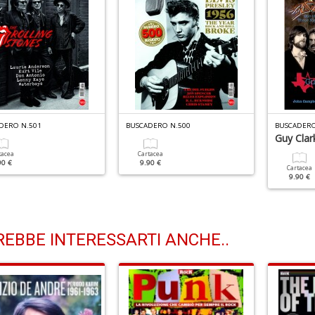
DERO N.501
BUSCADERO N.500
BUSCADERO
Guy Clar
tacea
Cartacea
90 €
9.90 €
Cartacea
9.90 €
EBBE INTERESSARTI ANCHE..