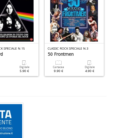
CK SPECIALE N.15
CLASSIC ROCK SPECIALE N.3
CLASSIC ROCK SP
yd
50 Frontmen
50 Chitarristi
Digitale
Cartacea
Digitale
Cartacea
5.90 €
9.90 €
4.90 €
9.90 €