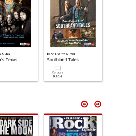
D
M
n
+
D
 N.499
BUSCADERO N.498
BUSCADERO N.4
k's Texas
Southland Tales
Bill Callahan
Cartacea
Cartacea
9.90 €
9.90 €