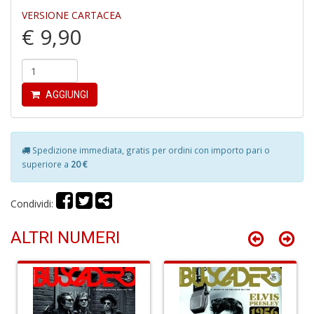
n
VERSIONE CARTACEA
+
€ 9,90
D
AGGIUNGI
M
di
F
Spedizione immediata, gratis per ordini con importo pari o
P
superiore a
20 €
C
n
+
Condividi:
D
ALTRI NUMERI
D
a
i