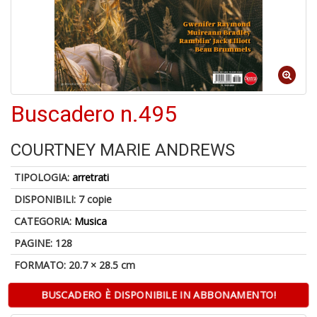
1
n
in
di
Buscadero n.495
6
COURTNEY MARIE ANDREWS
n
in
TIPOLOGIA:
arretrati
di
DISPONIBILI:
7 copie
CATEGORIA:
Musica
PAGINE: 128
FORMATO: 20.7 × 28.5 cm
BUSCADERO È DISPONIBILE IN ABBONAMENTO!
C
M