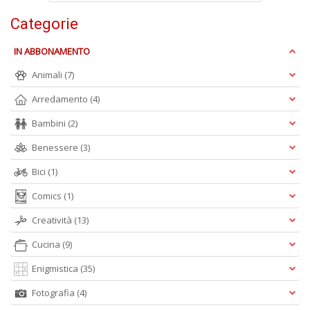
in
a
Categorie
P
V
IN ABBONAMENTO
n
+
Animali
(7)
D
Arredamento
(4)
Bambini
(2)
Benessere
(3)
Bici
(1)
Comics
(1)
A
L
Creatività
(13)
O
C
Cucina
(9)
n
Enigmistica
(35)
Fotografia
(4)