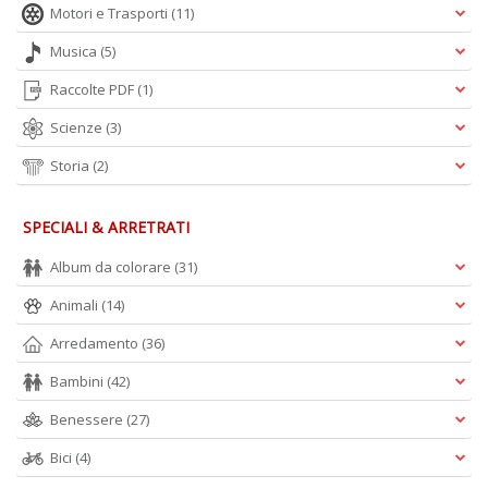
Motori e Trasporti
(11)
Musica
(5)
A
L
Raccolte PDF
(1)
O
C
Scienze
(3)
n
Storia
(2)
SPECIALI & ARRETRATI
Album da colorare
(31)
Animali
(14)
Arredamento
(36)
Bambini
(42)
Benessere
(27)
Bici
(4)