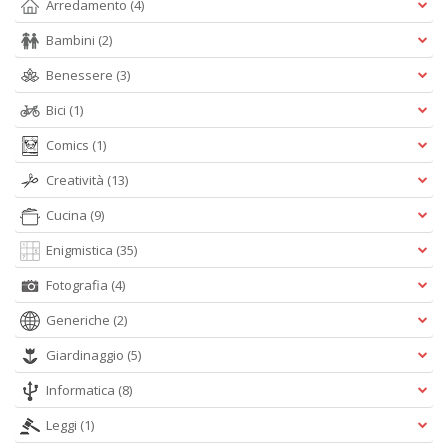
Arredamento
(4)
Bambini
(2)
W
Benessere
(3)
e
i
Bici
(1)
s
p
Comics
(1)
s
Creatività
(13)
i
la
Cucina
(9)
Il
M
Enigmistica
(35)
C
I
Fotografia
(4)
n
+
Generiche
(2)
D
Giardinaggio
(5)
Informatica
(8)
Leggi
(1)