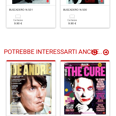
Y
&
BUSCADERO N.501
BUSCADERO N.500
R
M
Cartacea
Cartacea
n
9.90 €
9.90 €
+
D
POTREBBE INTERESSARTI ANCHE..
M
di
F
B
n
+
D