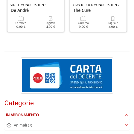
VINILE MONOGRAFIE N.1
CLASSIC ROCK MONOGRAFIE N.2
De Andrè
The Cure
L
Cartacea
Digitale
Cartacea
Digitale
Il
9.90 €
4.90 €
9.90 €
4.90 €
n
+
D
C
c
la
p
t
Categorie
A
n
IN ABBONAMENTO
+
D
Animali
(7)