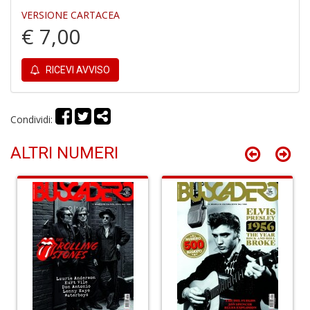
1
VERSIONE CARTACEA
f
€ 7,00
RICEVI AVVISO
Condividi:
Il
G
ALTRI NUMERI
A
C
S
n
+
D
A
R