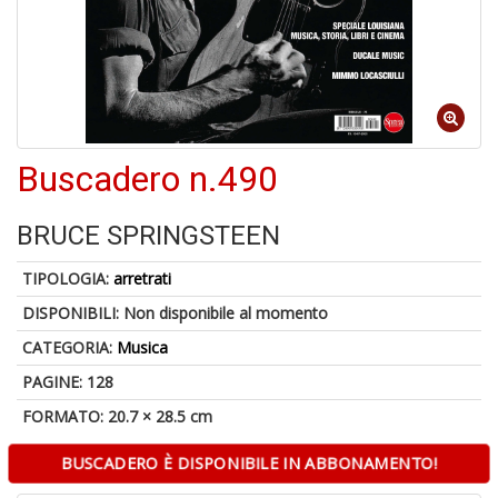
M
C
V
Buscadero n.490
BRUCE SPRINGSTEEN
U
M
TIPOLOGIA:
arretrati
in
C
DISPONIBILI:
Non disponibile al momento
p
u
CATEGORIA:
Musica
a
PAGINE: 128
-
C
FORMATO: 20.7 × 28.5 cm
BUSCADERO È DISPONIBILE IN ABBONAMENTO!