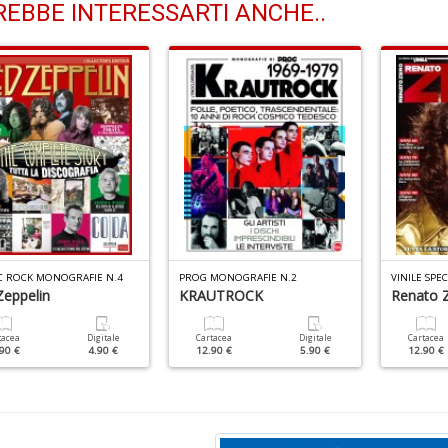
EBBE INTERESSARTI ANCHE..
IC ROCK MONOGRAFIE N.4
PROG MONOGRAFIE N.2
VINILE SPEC
Zeppelin
KRAUTROCK
Renato 
tacea
Digitale
Cartacea
Digitale
Cartacea
90 €
4.90 €
12.90 €
5.90 €
12.90 €