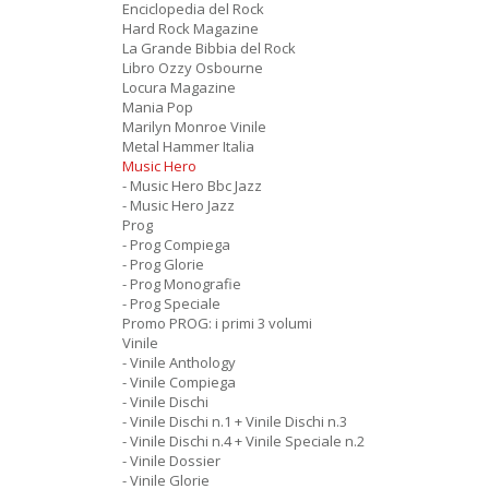
Enciclopedia del Rock
Hard Rock Magazine
La Grande Bibbia del Rock
Libro Ozzy Osbourne
Locura Magazine
Mania Pop
Marilyn Monroe Vinile
Metal Hammer Italia
Music Hero
- Music Hero Bbc Jazz
- Music Hero Jazz
Prog
- Prog Compiega
- Prog Glorie
- Prog Monografie
- Prog Speciale
Promo PROG: i primi 3 volumi
Vinile
- Vinile Anthology
- Vinile Compiega
- Vinile Dischi
- Vinile Dischi n.1 + Vinile Dischi n.3
- Vinile Dischi n.4 + Vinile Speciale n.2
- Vinile Dossier
- Vinile Glorie