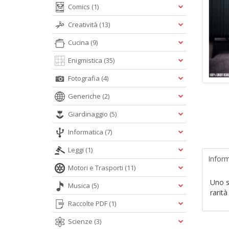
Comics
(1)
Creatività
(13)
Cucina
(9)
Enigmistica
(35)
Fotografia
(4)
Generiche
(2)
Giardinaggio
(5)
Informatica
(7)
Leggi
(1)
Inform
Motori e Trasporti
(11)
Uno sp
Musica
(5)
rarità
Raccolte PDF
(1)
Scienze
(3)