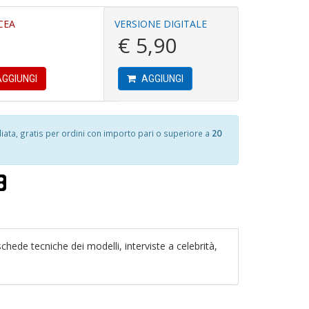
D
C
CEA
VERSIONE DIGITALE
Fa
€ 5,90
n
+
D
4
GGIUNGI
AGGIUNGI
n
H
in
S
di
n
+
ta, gratis per ordini con importo pari o superiore a
20
D
I
L
P
C
4
n
n
+
T
in
D
H
di
S
schede tecniche dei modelli, interviste a celebrità,
n
+
D