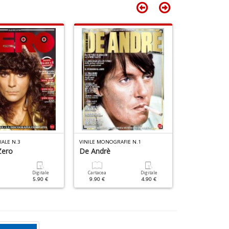
IALE N.3
VINILE MONOGRAFIE N.1
PROG SPECIALE 
Zero
De Andrè
Genesis
Digitale
Cartacea
Digitale
Cartacea
5.90 €
9.90 €
4.90 €
9.90 €