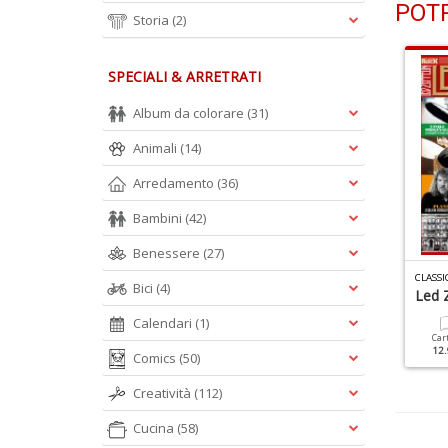
POTR
Storia
(2)
SPECIALI & ARRETRATI
Album da colorare
(31)
Animali
(14)
Arredamento
(36)
Bambini
(42)
Benessere
(27)
LASSIC ROCK SPECIALE N.8
CLASSIC ROCK ALBUM N.1
CLASS
Bici
(4)
etallica
Pink Floyd
Led 
Calendari
(1)
Cartacea
Digitale
Cartacea
Digitale
Car
9.90 €
4.90 €
12.90 €
5.90 €
12.
Comics
(50)
Creatività
(112)
Cucina
(58)