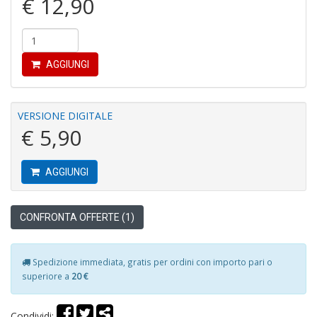
€ 12,90
AGGIUNGI
I
B
V
VERSIONE DIGITALE
n
€ 5,90
+
D
AGGIUNGI
CONFRONTA OFFERTE (1)
R
P
2
Spedizione immediata, gratis per ordini con importo pari o
G
superiore a
20 €
V
R
P
Condividi: