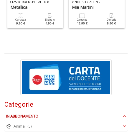
CLASSIC ROCK SPECIALE N.8
VINILE SPECIALE N.2
Metallica
Mia Martini
S
S
Cartacea
Digitale
Cartacea
Digitale
n
9.90 €
4.90 €
12.90 €
5.90 €
+
D
F
C
B
d
e
n
+
Categorie
D
IN ABBONAMENTO
Animali
(5)