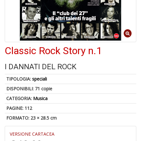
6
n
in
di
Classic Rock Story n.1
I DANNATI DEL ROCK
TIPOLOGIA:
speciali
DISPONIBILI:
71 copie
A
CATEGORIA:
Musica
a
a
PAGINE: 112
O
FORMATO: 23 × 28.5 cm
d
V
VERSIONE CARTACEA