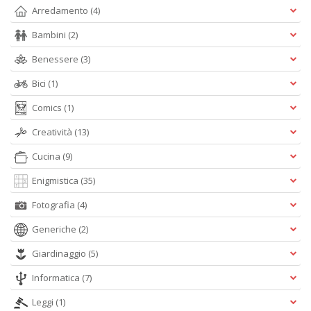
Arredamento
(4)
Is
di
Bambini
(2)
po
K
Benessere
(3)
n
+
Bici
(1)
D
Comics
(1)
Creatività
(13)
Cucina
(9)
Enigmistica
(35)
Fotografia
(4)
A
L
Generiche
(2)
O
C
Giardinaggio
(5)
n
Informatica
(7)
Leggi
(1)