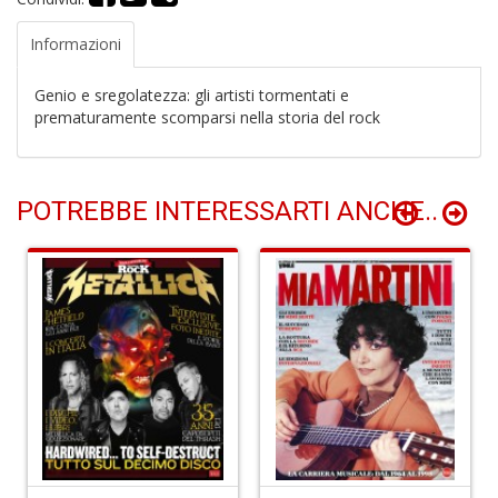
(d
n
Informazioni
+
D
Genio e sregolatezza: gli artisti tormentati e
prematuramente scomparsi nella storia del rock
Gl
POTREBBE INTERESSARTI ANCHE..
u
d
D
H
S
n
+
D