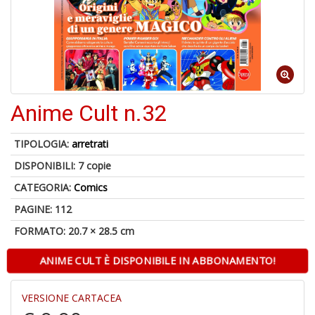
A
di
a
a
Anime Cult n.32
B
d
TIPOLOGIA:
arretrati
DISPONIBILI:
7 copie
CATEGORIA:
Comics
PAGINE: 112
FORMATO: 20.7 × 28.5 cm
A
ANIME CULT È DISPONIBILE IN ABBONAMENTO!
à
M
VERSIONE CARTACEA
D
C