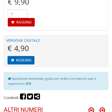
€ 9,90
A
AGGIUNGI
VERSIONE DIGITALE
€ 4,90
S
2
M
AGGIUNGI
C
n
+
D
Spedizione immediata, gratis per ordini con importo pari o
superiore a
20 €
Condividi:
M
di
ALTRI NUMERI