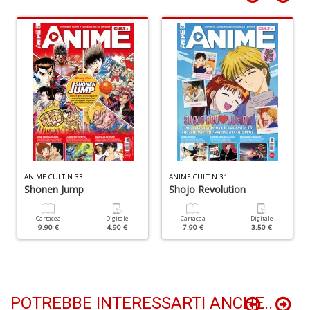
F
P
C
n
+
D
Il
m
O
ANIME CULT N.33
ANIME CULT N.31
2
Shonen Jump
Shojo Revolution
Il
M
Cartacea
Digitale
Cartacea
Digitale
G
9.90 €
4.90 €
7.90 €
3.50 €
S
n
+
D
POTREBBE INTERESSARTI ANCHE..