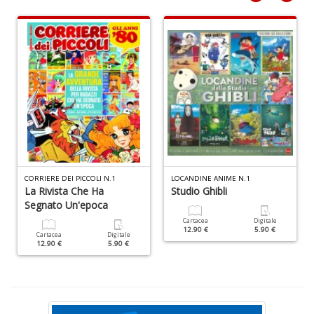
M
c
M
Di
C
M
n
+
CORRIERE DEI PICCOLI N.1
LOCANDINE ANIME N.1
D
La Rivista Che Ha
Studio Ghibli
Segnato Un'epoca
Cartacea
Digitale
12.90 €
5.90 €
Cartacea
Digitale
12.90 €
5.90 €
M
S
c
M