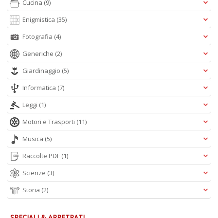
Cucina
(9)
Enigmistica
(35)
A
Fotografia
(4)
L
O
Generiche
(2)
C
Giardinaggio
(5)
n
Informatica
(7)
Leggi
(1)
Motori e Trasporti
(11)
Musica
(5)
Raccolte PDF
(1)
Scienze
(3)
Storia
(2)
SPECIALI & ARRETRATI