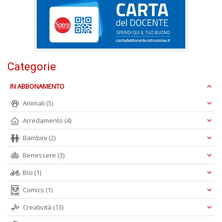
Ul
M
M
n
+
D
Categorie
IN ABBONAMENTO
Animali
(5)
C
di
Arredamento
(4)
c
W
Bambini
(2)
V
Benessere
(3)
n
+
Bici
(1)
D
Comics
(1)
Creatività
(13)