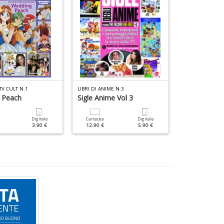
TV CULT N.1
LIBRI DI ANIME N.3
ANIME CULT GO
 Peach
Sigle Anime Vol 3
Cartacea
12.90 €
Digitale
Cartacea
Digitale
3.90 €
12.90 €
5.90 €