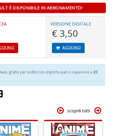
C
ULT È DISPONIBILE IN ABBONAMENTO!
&
V
n
CEA
VERSIONE DIGITALE
A
+
J
€ 3,50
a
D
U
R
F
S
GIUNGI
AGGIUNGI
n
+
D
S
S
ta, gratis per ordini con importo pari o superiore a
20
4
n
n
+
in
D
di
O
P
c
scoprili tutti
b
Il
M
O