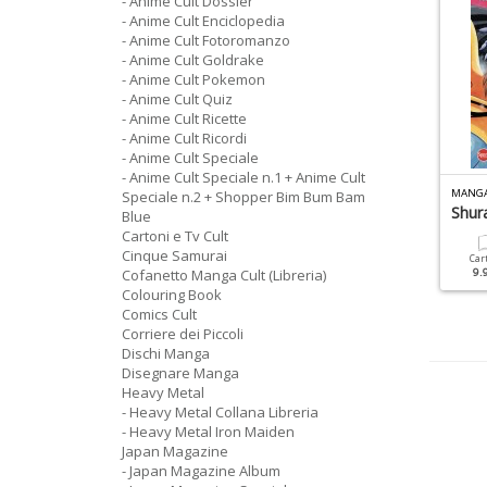
- Anime Cult Dossier
- Anime Cult Enciclopedia
- Anime Cult Fotoromanzo
- Anime Cult Goldrake
- Anime Cult Pokemon
- Anime Cult Quiz
- Anime Cult Ricette
- Anime Cult Ricordi
- Anime Cult Speciale
- Anime Cult Speciale n.1 + Anime Cult
NIME CULT ENCICLOPEDIA N.6
ANIME CULT SPECIALE N.5
MANGA
Speciale n.2 + Shopper Bim Bum Bam
yberpunk
Locandine Degli Anime
Shur
Blue
Cartoni e Tv Cult
Cinque Samurai
Cartacea
Digitale
Cartacea
Digitale
Car
12.90 €
5.90 €
Cofanetto Manga Cult (Libreria)
12.90 €
5.90 €
9.
Colouring Book
Comics Cult
Corriere dei Piccoli
Dischi Manga
Disegnare Manga
Heavy Metal
- Heavy Metal Collana Libreria
- Heavy Metal Iron Maiden
Japan Magazine
- Japan Magazine Album