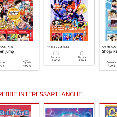
 CULT N.33
ANIME CULT N.32
ANIME CULT
en Jump
Shojo Re
Cartacea
Digitale
9.90 €
4.90 €
tacea
Digitale
Cartacea
90 €
4.90 €
7.90 €
EBBE INTERESSARTI ANCHE..