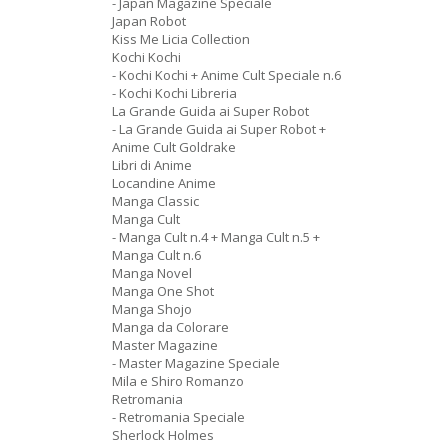
- Japan Magazine Speciale
Japan Robot
Kiss Me Licia Collection
Kochi Kochi
- Kochi Kochi + Anime Cult Speciale n.6
- Kochi Kochi Libreria
La Grande Guida ai Super Robot
- La Grande Guida ai Super Robot +
Anime Cult Goldrake
Libri di Anime
Locandine Anime
Manga Classic
Manga Cult
- Manga Cult n.4 + Manga Cult n.5 +
Manga Cult n.6
Manga Novel
Manga One Shot
Manga Shojo
Manga da Colorare
Master Magazine
- Master Magazine Speciale
Mila e Shiro Romanzo
Retromania
- Retromania Speciale
Sherlock Holmes