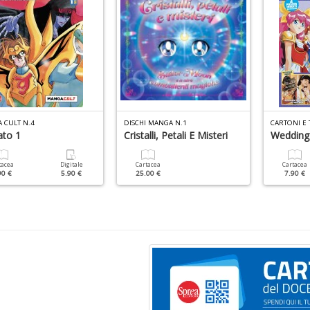
 CULT N.4
DISCHI MANGA N.1
CARTONI E 
ato 1
Cristalli, Petali E Misteri
Wedding
tacea
Digitale
Cartacea
Cartacea
90 €
5.90 €
25.00 €
7.90 €