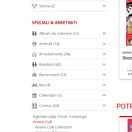
Storia
(2)
SPECIALI & ARRETRATI
Album da colorare
(31)
Animali
(14)
NIME CULT N.18
ANIME CULT N.17
ANIME
Arredamento
(36)
igle A 45 Giri
Lamù
Shon
Bambini
(42)
Cartacea
Digitale
Cartacea
Digitale
Car
Benessere
(27)
6.90 €
3.50 €
6.90 €
3.50 €
9.
Bici
(4)
Calendari
(1)
POTR
Comics
(50)
Agenda Lady Oscar Compiega
Anime Cult
- Anime Cult Collection