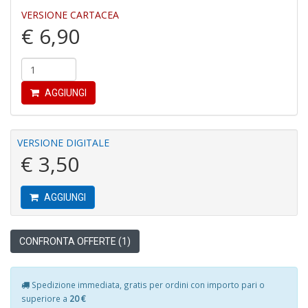
VERSIONE CARTACEA
€ 6,90
R
le
AGGIUNGI
t
f
a
V
VERSIONE DIGITALE
C
€ 3,50
N
n
+
AGGIUNGI
D
CONFRONTA OFFERTE (1)
L
Spedizione immediata, gratis per ordini con importo pari o
v
superiore a
20 €
st