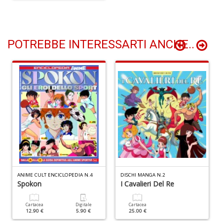
POTREBBE INTERESSARTI ANCHE..
F
V
B
d
e
n
+
D
ANIME CULT ENCICLOPEDIA N.4
DISCHI MANGA N.2
Fa
Spokon
I Cavalieri Del Re
C
n
Cartacea
Digitale
Cartacea
+
12.90 €
5.90 €
25.00 €
D