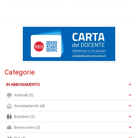
L
Il
n
+
D
Categorie
IN ABBONAMENTO
Animali
(5)
Arredamento
(4)
A
L
Bambini
(2)
O
C
Benessere
(3)
n