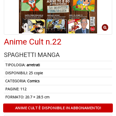
5
n
Anime Cult n.22
in
di
SPAGHETTI MANGA
TIPOLOGIA:
arretrati
DISPONIBILI:
25 copie
CATEGORIA:
Comics
U
a
PAGINE: 112
c
FORMATO: 20.7 × 28.5 cm
S
T
ANIME CULT È DISPONIBILE IN ABBONAMENTO!