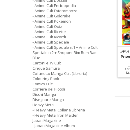
- Anime Cult Dossier
- Anime Cult Enciclopedia
- Anime Cult Fotoromanzo
- Anime Cult Goldrake
- Anime Cult Pokemon
- Anime Cult Quiz
- Anime Cult Ricette
- Anime Cult Ricordi
- Anime Cult Speciale
- Anime Cult Speciale n.1 + Anime Cult
ISEGNARE MANGA N.4
MANGA CULT N.4
JAPAN 
Speciale n.2 + Shopper Bim Bum Bam
 Segreti Per Immagini
Shurato 1
Powe
Blue
pettacolari
Cartoni e Tv Cult
Cinque Samurai
Cartacea
Digitale
Car
Cofanetto Manga Cult (Libreria)
9.90 €
5.90 €
12.
Cartacea
Digitale
Colouring Book
9.90 €
4.90 €
Comics Cult
Corriere dei Piccoli
Dischi Manga
Disegnare Manga
Heavy Metal
- Heavy Metal Collana Libreria
- Heavy Metal Iron Maiden
Japan Magazine
- Japan Magazine Album