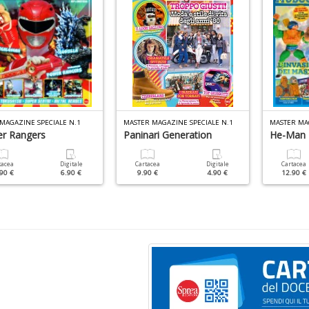
MAGAZINE SPECIALE N.1
MASTER MAGAZINE SPECIALE N.1
MASTER MAG
r Rangers
Paninari Generation
He-Man
tacea
Digitale
Cartacea
Digitale
Cartacea
90 €
6.90 €
9.90 €
4.90 €
12.90 €