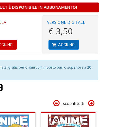
6
ULT È DISPONIBILE IN ABBONAMENTO!
n
in
A
CEA
VERSIONE DIGITALE
di
C
€ 3,50
n
I
+
e
D
c
GIUNGI
AGGIUNGI
I
M
P
al
ta, gratis per ordini con importo pari o superiore a
20
U
I
4
n
ba
n
+
C
c
D
R
c
S
di
n
in
scoprili tutti
+
o
D
c
C