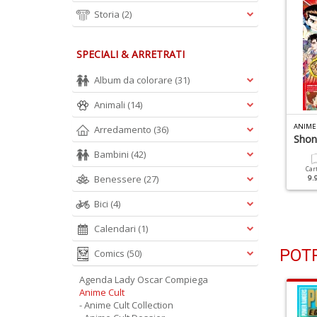
Storia
(2)
SPECIALI & ARRETRATI
Album da colorare
(31)
Animali
(14)
NIME CULT N.18
ANIME CULT N.17
ANIME
Arredamento
(36)
igle A 45 Giri
Lamù
Shon
Bambini
(42)
Cartacea
Digitale
Cartacea
Digitale
Car
Benessere
(27)
6.90 €
3.50 €
6.90 €
3.50 €
9.
Bici
(4)
Calendari
(1)
POTR
Comics
(50)
Agenda Lady Oscar Compiega
Anime Cult
- Anime Cult Collection