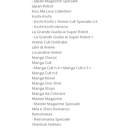
- Japan Magazine Speciale
Japan Robot
Kiss Me Licia Collection
Kochi Kochi
- Kochi Kochi + Anime Cult Speciale n.6
- Kochi Kochi Libreria
La Grande Guida ai Super Robot
- La Grande Guida ai Super Robot +
Anime Cult Goldrake
Libri di Anime
Locandine Anime
Manga Classic
Manga Cult
- Manga Cult n.4 + Manga Cult n.5 +
Manga Cult n.6
Manga Novel
Manga One Shot
Manga Shojo
Manga da Colorare
Master Magazine
- Master Magazine Speciale
Mila e Shiro Romanzo
Retromania
- Retromania Speciale
Sherlock Holmes