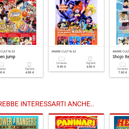
 CULT N.33
ANIME CULT N.32
ANIME CULT
en Jump
Shojo Re
Cartacea
Digitale
9.90 €
4.90 €
tacea
Digitale
Cartacea
90 €
4.90 €
7.90 €
EBBE INTERESSARTI ANCHE..