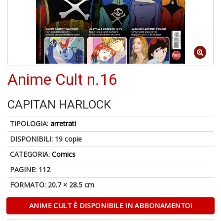
S
p
u
a
-
C
Anime Cult n.16
CAPITAN HARLOCK
TIPOLOGIA:
arretrati
DISPONIBILI:
19 copie
A
CATEGORIA:
Comics
a
a
PAGINE: 112
P
C
FORMATO: 20.7 × 28.5 cm
ANIME CULT È DISPONIBILE IN ABBONAMENTO!