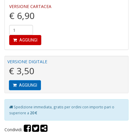
VERSIONE CARTACEA
€ 6,90
Fi
a
p
AGGIUNGI
c
Pr
P
C
VERSIONE DIGITALE
S
€ 3,50
n
+
D
AGGIUNGI
Spedizione immediata, gratis per ordini con importo pari o
P
superiore a
20 €
C
R
S
Condividi: