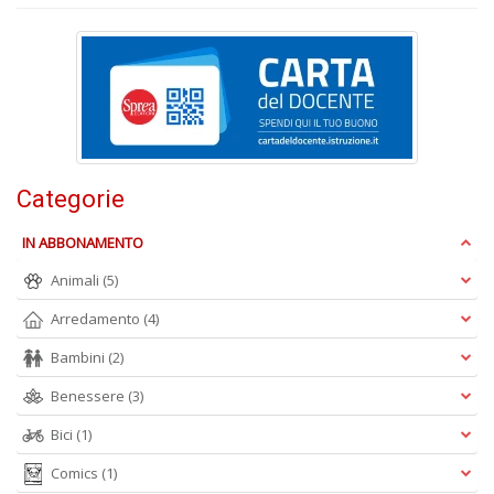
e
t
D
M
n
+
D
Categorie
IN ABBONAMENTO
Animali
(5)
Arredamento
(4)
A
L
Bambini
(2)
O
C
Benessere
(3)
n
Bici
(1)
Comics
(1)