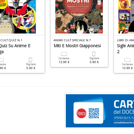
 CULT QUIZ N.1
ANIME CULT SPECIALE N.7
LIBRI DI AN
Quiz Su Anime E
Miti E Mostri Giapponesi
Sigle An
ga
2
Cartacea
Digitale
12.90 €
5.90 €
tacea
Digitale
Cartacea
90 €
5.90 €
12.90 €