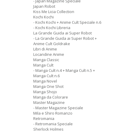
- Japan Magazine Speciale
Japan Robot
Kiss Me Licia Collection
Kochi Kochi
- Kochi Kochi + Anime Cult Speciale n.6
- Kochi Kochi Libreria
La Grande Guida ai Super Robot
- La Grande Guida ai Super Robot +
Anime Cult Goldrake
Libri di Anime
Locandine Anime
Manga Classic
Manga Cult
- Manga Cult n.4 + Manga Cult n.5 +
Manga Cult n.6
Manga Novel
Manga One Shot
Manga Shojo
Manga da Colorare
Master Magazine
- Master Magazine Speciale
Mila e Shiro Romanzo
Retromania
- Retromania Speciale
Sherlock Holmes