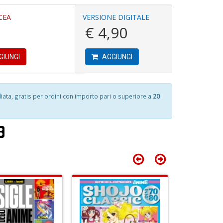
E
n
4
CEA
VERSIONE DIGITALE
M
+
n
€ 4,90
n
D
in
+
di
D
GIUNGI
AGGIUNGI
6
C
f
ai
ta, gratis per ordini con importo pari o superiore a
20
N
P
G
A
e
L
G
P
S
n
n
+
+
D
D
B