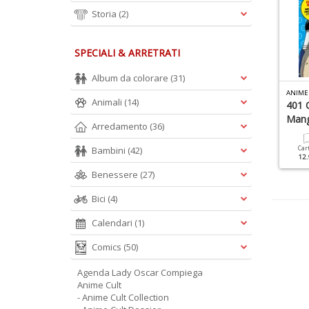
Storia
(2)
SPECIALI & ARRETRATI
Album da colorare
(31)
ISEGNARE MANGA N.3
CARTONI E TV CULT N.1
ANIME
Animali
(14)
onsigli E Tecniche Per
Wedding Peach
401 
isegnare Manga
Man
Arredamento
(36)
Cartacea
Digitale
7.90 €
3.90 €
Cartacea
Digitale
Bambini
(42)
Car
9.90 €
4.90 €
12.
Benessere
(27)
Bici
(4)
Calendari
(1)
Comics
(50)
Agenda Lady Oscar Compiega
Anime Cult
- Anime Cult Collection