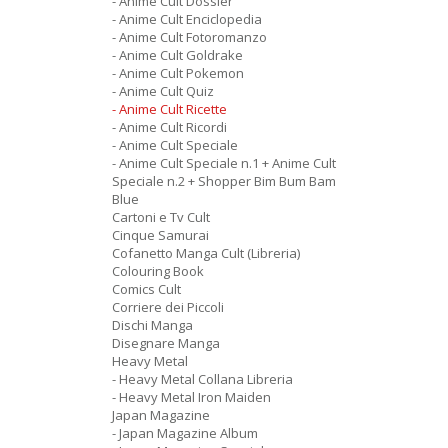
- Anime Cult Dossier
- Anime Cult Enciclopedia
- Anime Cult Fotoromanzo
- Anime Cult Goldrake
- Anime Cult Pokemon
- Anime Cult Quiz
- Anime Cult Ricette
- Anime Cult Ricordi
- Anime Cult Speciale
- Anime Cult Speciale n.1 + Anime Cult
Speciale n.2 + Shopper Bim Bum Bam
Blue
Cartoni e Tv Cult
Cinque Samurai
Cofanetto Manga Cult (Libreria)
Colouring Book
Comics Cult
Corriere dei Piccoli
Dischi Manga
Disegnare Manga
Heavy Metal
- Heavy Metal Collana Libreria
- Heavy Metal Iron Maiden
Japan Magazine
- Japan Magazine Album