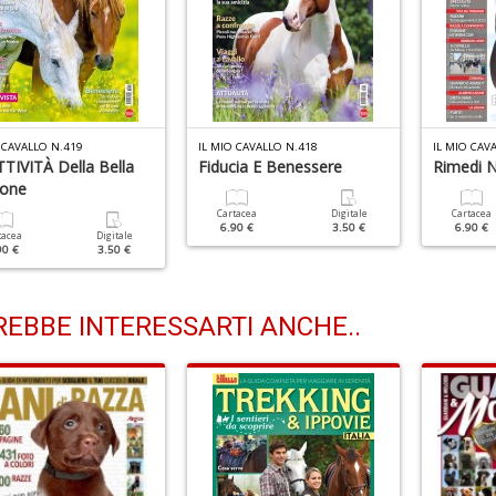
 CAVALLO N.419
IL MIO CAVALLO N.418
IL MIO CAV
TIVITÀ Della Bella
Fiducia E Benessere
Rimedi N
ione
Cartacea
Digitale
Cartacea
6.90 €
3.50 €
6.90 €
tacea
Digitale
90 €
3.50 €
EBBE INTERESSARTI ANCHE..