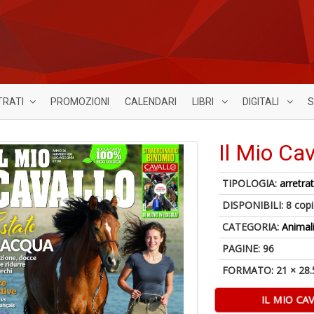
TRATI
PROMOZIONI
CALENDARI
LIBRI
DIGITALI
S
Il Mio Ca
TIPOLOGIA:
arretrat
DISPONIBILI:
8 cop
CATEGORIA:
Animal
PAGINE: 96
FORMATO: 21 × 28.
IL MIO CA