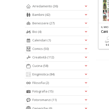
Arredamento
(36)
Bambini
(42)
Benessere
(27)
PECIALE TUTTE LE RAZZE N.15
IL MIO CANE SPECIALE N.25
IL MIO
ani Da Caccia
Nella Mente Del Cane
Cani
Bici
(4)
Calendari
(1)
Cartacea
Digitale
Cartacea
Digitale
Car
9.90 €
4.90 €
9.90 €
4.90 €
9.
Comics
(50)
Creatività
(112)
Cucina
(58)
Enigmistica
(84)
Filosofia
(2)
Fotografia
(15)
Fotoromanzi
(11)
Generiche
(6)