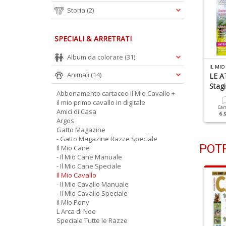
Storia
(2)
SPECIALI & ARRETRATI
Album da colorare
(31)
L MIO CAVALLO N.406
IL MIO CAVALLO N.405
IL MIO
Animali
(14)
urosangue Arabo
Conosci Il Tuo Cavallo?
LE AT
Fai Il Test
Stag
Abbonamento cartaceo Il Mio Cavallo +
Cartacea
Digitale
il mio primo cavallo in digitale
5.90 €
2.90 €
Cartacea
Digitale
Car
Amici di Casa
5.90 €
2.90 €
6.
Argos
Gatto Magazine
- Gatto Magazine Razze Speciale
POTR
Il Mio Cane
- Il Mio Cane Manuale
- Il Mio Cane Speciale
Il Mio Cavallo
- Il Mio Cavallo Manuale
- Il Mio Cavallo Speciale
Il Mio Pony
L Arca di Noe
Speciale Tutte le Razze