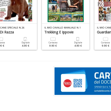
 CANE SPECIALE N.26
IL MIO CAVALLO MANUALE N.1
IL MIO CAN
 Di Razza
Trekking E Ippovie
Guardian
tacea
Digitale
Cartacea
Digitale
Cartacea
90 €
4.90 €
9.90 €
4.90 €
9.90 €