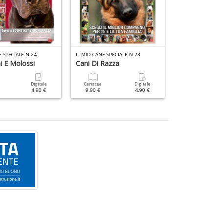
E SPECIALE N.24
IL MIO CANE SPECIALE N.23
i E Molossi
Cani Di Razza
Tutti I Gatti
Digitale
Cartacea
Digitale
Cartacea
4.90 €
9.90 €
4.90 €
6.00 €