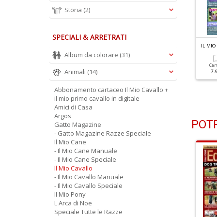
Storia
(2)
SPECIALI & ARRETRATI
L MIO CAVALLO N.406
IL MIO CAVALLO N.405
IL MIO
urosangue Arabo
Conosci Il Tuo Cavallo?
Album da colorare
(31)
Fai Il Test
Car
Animali
(14)
7.
Cartacea
Digitale
5.90 €
2.90 €
Cartacea
Digitale
Abbonamento cartaceo Il Mio Cavallo +
5.90 €
2.90 €
il mio primo cavallo in digitale
Amici di Casa
Argos
POTR
Gatto Magazine
- Gatto Magazine Razze Speciale
Il Mio Cane
- Il Mio Cane Manuale
- Il Mio Cane Speciale
Il Mio Cavallo
- Il Mio Cavallo Manuale
- Il Mio Cavallo Speciale
Il Mio Pony
L Arca di Noe
Speciale Tutte le Razze