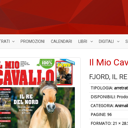
TRATI
PROMOZIONI
CALENDARI
LIBRI
DIGITALI
S
Il Mio Ca
FJORD, IL R
TIPOLOGIA:
arretrat
DISPONIBILI:
Prodot
CATEGORIA:
Animal
PAGINE: 96
FORMATO: 21 × 28.