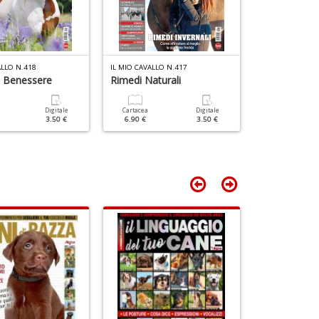
ALLO N.418
IL MIO CAVALLO N.417
IL MIO CAVALLO 
E Benessere
Rimedi Naturali
A Scuola Di
Digitale
Cartacea
Digitale
Cartacea
3.50 €
6.90 €
3.50 €
5.90 €