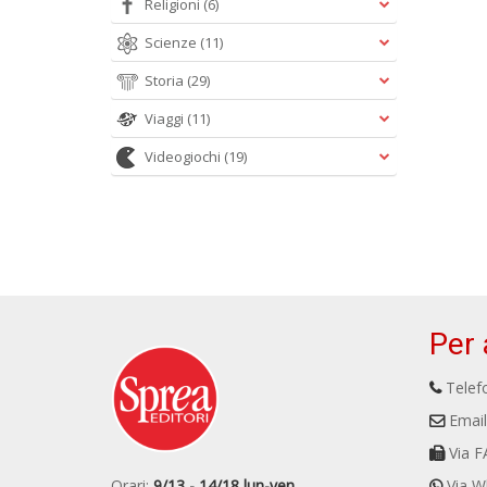
Religioni
(6)
Scienze
(11)
Storia
(29)
Viaggi
(11)
Videogiochi
(19)
Per 
Telefo
Email
Via F
Orari:
9/13 - 14/18 lun-ven
Via W