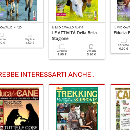
 CAVALLO N.420
IL MIO CAVALLO N.419
IL MIO CAV
LE ATTIVITÀ Della Bella
Fiducia 
Stagione
tacea
Digitale
90 €
4.50 €
Cartacea
6.90 €
Cartacea
Digitale
6.90 €
3.50 €
EBBE INTERESSARTI ANCHE..