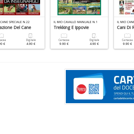
 CANE SPECIALE N.22
IL MIO CAVALLO MANUALE N.1
IL MIO CAN
azione Del Cane
Trekking E Ippovie
Cani Di 
tacea
Digitale
Cartacea
Digitale
Cartacea
90 €
4.90 €
9.90 €
4.90 €
9.90 €