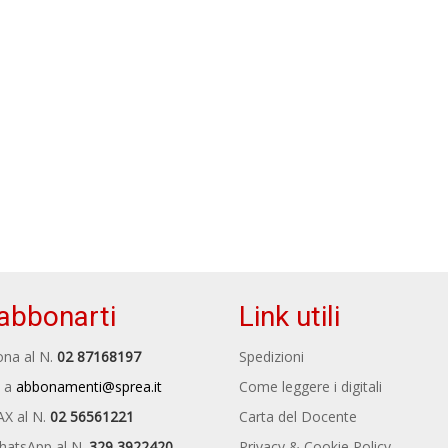
abbonarti
Link utili
na al N.
02 87168197
Spedizioni
 a
abbonamenti@sprea.it
Come leggere i digitali
AX al N.
02 56561221
Carta del Docente
hatsApp al N.
329 3922420
Privacy & Cookie Policy