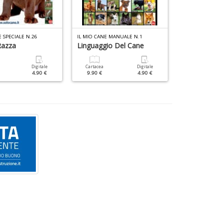
E SPECIALE N.26
IL MIO CANE MANUALE N.1
IL MIO CANE SPE
Razza
Linguaggio Del Cane
Nella Mente
Digitale
Cartacea
Digitale
Cartacea
4.90 €
9.90 €
4.90 €
9.90 €