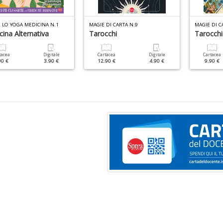
E LO YOGA MEDICINA N.1
MAGIE DI CARTA N.9
MAGIE DI C
ina Alternativa
Tarocchi
Tarocchi
tacea
Digitale
Cartacea
Digitale
Cartacea
90 €
3.90 €
12.90 €
4.90 €
9.90 €