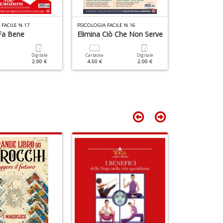
n
+
D
 FACILE N.17
PSICOLOGIA FACILE N.16
PSICOLOGIA FACI
 Fa Bene
Elimina Ciò Che Non Serve
Mangiare C
Consapevol
Digitale
Cartacea
Digitale
2.00 €
4.50 €
2.00 €
Cartacea
4.50 €