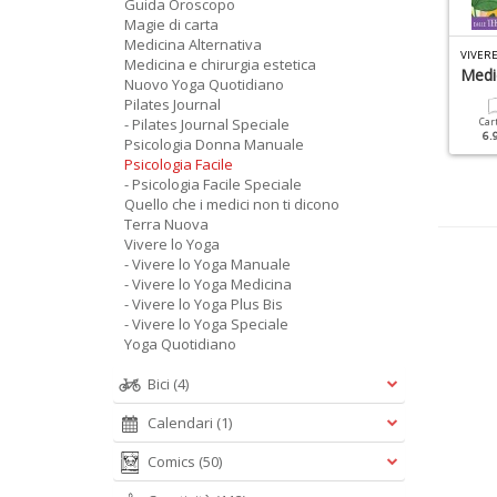
Guida Oroscopo
Magie di carta
Medicina Alternativa
C
OLOR RELAX SPECIALE MANDALA N.17
IO MAGAZINE SPECIALE N.2
VIVER
Medicina e chirurgia estetica
ntolleranze E Allergie
Medic
Nuovo Yoga Quotidiano
Cartacea
Pilates Journal
6.90 €
- Pilates Journal Speciale
Cartacea
Digitale
Car
9.90 €
4.90 €
6.
Psicologia Donna Manuale
Psicologia Facile
- Psicologia Facile Speciale
Quello che i medici non ti dicono
Terra Nuova
Vivere lo Yoga
- Vivere lo Yoga Manuale
- Vivere lo Yoga Medicina
- Vivere lo Yoga Plus Bis
- Vivere lo Yoga Speciale
Yoga Quotidiano
Bici
(4)
Calendari
(1)
Comics
(50)