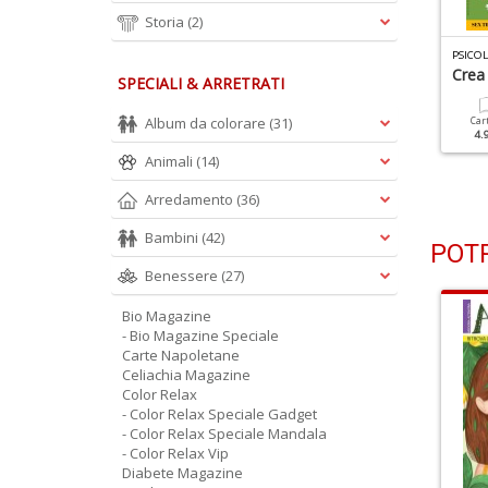
Storia
(2)
SICOLOGIA FACILE N.6
PSICOLOGIA FACILE N.5
PSICOL
enessere Di Coppia
Quando I Figli Diventano
Crea
SPECIALI & ARRETRATI
Adulti
Album da colorare
(31)
Cartacea
Digitale
Car
3.90 €
2.00 €
4.
Cartacea
Digitale
3.90 €
2.00 €
Animali
(14)
Arredamento
(36)
Bambini
(42)
POTR
Benessere
(27)
Bio Magazine
- Bio Magazine Speciale
Carte Napoletane
Celiachia Magazine
Color Relax
- Color Relax Speciale Gadget
- Color Relax Speciale Mandala
- Color Relax Vip
Diabete Magazine