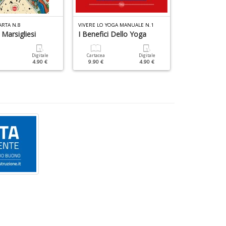
ARTA N.8
VIVERE LO YOGA MANUALE N.1
VIVERE LO YOGA 
 Marsigliesi
I Benefici Dello Yoga
In Forma Co
Digitale
Cartacea
Digitale
Cartacea
4.90 €
9.90 €
4.90 €
9.90 €