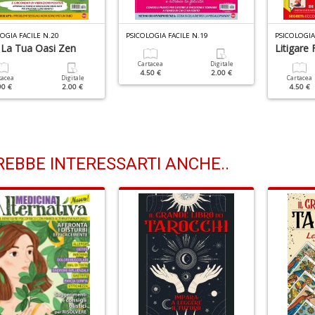
OGIA FACILE N.20
PSICOLOGIA FACILE N.19
PSICOLOGIA
 La Tua Oasi Zen
Litigare
Cartacea
Digitale
4.50 €
2.00 €
tacea
Digitale
Cartacea
90 €
2.00 €
4.50 €
EBBE INTERESSARTI ANCHE..