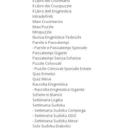
Il Libro dei Crucintarsi
Il Libro dei Crucipuzzle
Il Libro dell Enigmistica
Intradefiniti
Maxi Crucintarsio
Maxi Puzzle
Minipuzzle
Nuova Enigmistica Tedeschi
Parole e Passatempi
- Parole e Passatempi Speciale
Passatempi Giganti
Passatempi Senza Schema
Puzzle Colossali
- Puzzle Colossali Speciale Estate
Quiz Ermetici
Quiz Mese
Raccolta Enigmistica
- Raccolta Enigmistica Gigante
Schemi in Bianco
Settimana Logika
Settimana Sudoku
- Settimana Sudoku Compiega
- Settimana Sudoku GDO
- Settimana Sudoku Mese
Solo Sudoku Diabolici