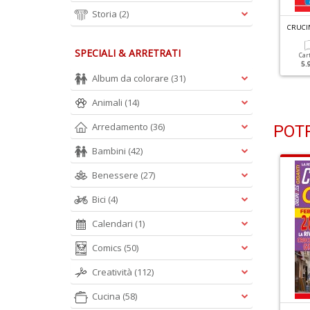
Storia
(2)
C
RUCINTARSI FACILI GIGANTI RACCOLTA N.3
C
RUCINTARSI FACILI GIGANTI RACCOLTA N.2
SPECIALI & ARRETRATI
Cartacea
Digitale
Cartacea
Digitale
Car
5.90 €
2.90 €
5.90 €
2.90 €
5.
Album da colorare
(31)
Animali
(14)
Arredamento
(36)
POTR
Bambini
(42)
Benessere
(27)
Bici
(4)
Calendari
(1)
Comics
(50)
Creatività
(112)
Cucina
(58)