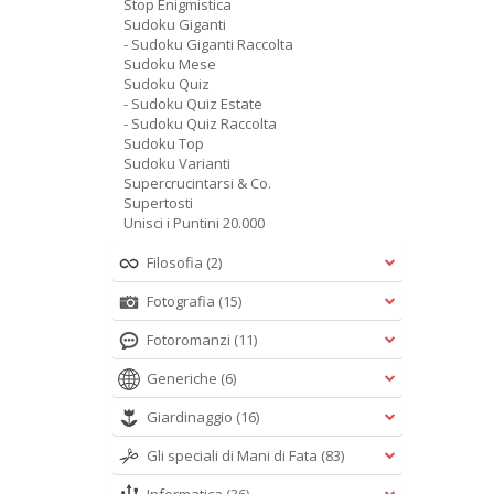
Stop Enigmistica
Sudoku Giganti
- Sudoku Giganti Raccolta
Sudoku Mese
Sudoku Quiz
- Sudoku Quiz Estate
- Sudoku Quiz Raccolta
Sudoku Top
Sudoku Varianti
Supercrucintarsi & Co.
Supertosti
Unisci i Puntini 20.000
Filosofia
(2)
Fotografia
(15)
Fotoromanzi
(11)
Generiche
(6)
Giardinaggio
(16)
Gli speciali di Mani di Fata
(83)