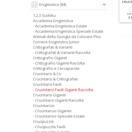
G
RANDI SUDOKU SPECIALE INVERNO N.4
G
RANDI SUDOKU SPECIALE INVERNO N.2
CRUCI
Enigmistica
(84)
Cartacea
Digitale
Cartacea
Digitale
Car
1,2,3 Sudoku
3.50 €
1.90 €
3.50 €
1.90 €
2.
Accademia Enigmistica
- Accademia Enigmistica Estate
- Accademia Enigmistica Speciale Estate
Animali della Giungla da Colorare Plus
Corriere Enigmistico Junior
Crittografati & Varianti
- Crittografati & Varianti Raccolta
Crittografici Giganti
- Crittografici Giganti Raccolta
Crittografici e Cercaparole
Crucintarsi & Co
Crucintarsi & Crittografati
Crucintarsi Facili
- Crucintarsi Facili Giganti Raccolta
Crucintarsi Giganti
- Crucintarsi Giganti Raccolta
Crucintarsio
- Crucintarsio Gigante
- Crucintarsio Speciale Estate
Crucipuzzle
- Crucipuzzle Facili