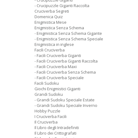
- Crucipuzzle Giganti
- Crucipuzzle Giganti Raccolta
Cruciverba Segreti
Domenica Quiz
Enigmistica Mese
Enigmistica Senza Schema
- Enigmistica Senza Schema Gigante
- Enigmistica Senza Schema Speciale
Enigmistica in inglese
Facili Cruciverba
- Facili Cruciverba Giganti
- Facili Cruciverba Giganti Raccolta
- Facili Cruciverba Maxi
- Facili Cruciverba Senza Schema
- Facili Cruciverba Speciale
Facili Sudoku
Giochi Enigmistici Giganti
Grandi Sudoku
- Grandi Sudoku Speciale Estate
- Grandi Sudoku Speciale Inverno
Hobby Puzzle
I Cruciverba Facili
Il Cruciverba
Il Libro degli Intradefiniti
Il Libro dei Crittografati