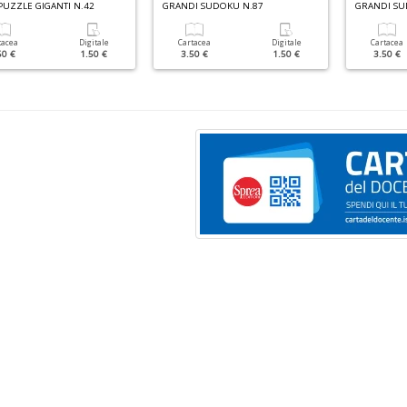
PUZZLE GIGANTI N.42
GRANDI SUDOKU N.87
tacea
Digitale
Cartacea
Digitale
Cartacea
50 €
1.50 €
3.50 €
1.50 €
3.50 €