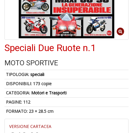
A
di
a
Speciali Due Ruote n.1
a
pi
p
MOTO SPORTIVE
fr
a
a
TIPOLOGIA:
speciali
DISPONIBILI:
173 copie
CATEGORIA:
Motori e Trasporti
PAGINE: 112
FORMATO: 23 × 28.5 cm
VERSIONE CARTACEA
P