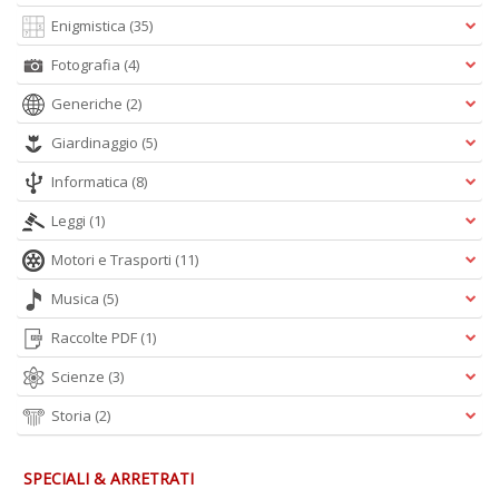
B
Enigmistica
(35)
I
L
Fotografia
(4)
C
Generiche
(2)
n
+
Giardinaggio
(5)
D
Informatica
(8)
Leggi
(1)
Motori e Trasporti
(11)
B
B
Musica
(5)
d
e
Raccolte PDF
(1)
n
Scienze
(3)
+
D
Storia
(2)
SPECIALI & ARRETRATI