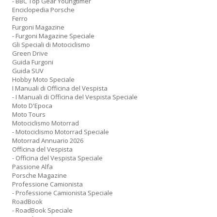
- BBC Top Gear Youngtimer
Enciclopedia Porsche
Ferro
Furgoni Magazine
- Furgoni Magazine Speciale
Gli Speciali di Motociclismo
Green Drive
Guida Furgoni
Guida SUV
Hobby Moto Speciale
I Manuali di Officina del Vespista
- I Manuali di Officina del Vespista Speciale
Moto D'Epoca
Moto Tours
Motociclismo Motorrad
- Motociclismo Motorrad Speciale
Motorrad Annuario 2026
Officina del Vespista
- Officina del Vespista Speciale
Passione Alfa
Porsche Magazine
Professione Camionista
- Professione Camionista Speciale
RoadBook
- RoadBook Speciale