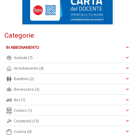
D
Categorie
IN ABBONAMENTO
T
Animali
(7)
ci
l
Arredamento
(4)
L
M
Bambini
(2)
B
Benessere
(3)
n
+
Bici
(1)
D
Comics
(1)
Creatività
(13)
Cucina
(9)
S