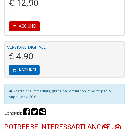
€ 12,90
M
6
f
+
di
AGGIUNGI
c
VERSIONE DIGITALE
€ 4,90
AGGIUNGI
P
R
Spedizione immediata, gratis per ordini con importo pari o
P
superiore a
20 €
(d
n
+
Condividi:
D
POTREBBE INTERESSARTI ANCHE..