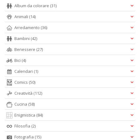
Album da colorare
(31)
Animali
(14)
A
Arredamento
(36)
L
O
Bambini
(42)
C
n
Benessere
(27)
Bici
(4)
Calendari
(1)
Comics
(50)
Creatività
(112)
Cucina
(58)
Enigmistica
(84)
Filosofia
(2)
Fotografia
(15)