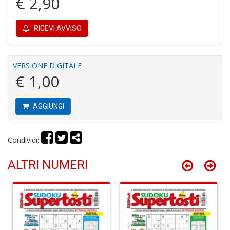
€ 2,90
RICEVI AVVISO
VERSIONE DIGITALE
R
€ 1,00
M
2
Di
AGGIUNGI
C
S
n
Condividi:
+
D
ALTRI NUMERI
3
g
s
fi