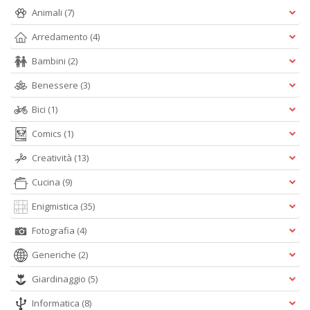
D
Animali
(7)
Arredamento
(4)
Bambini
(2)
Fa
Benessere
(3)
C
Bici
(1)
M
n
Comics
(1)
+
D
Creatività
(13)
Cucina
(9)
Enigmistica
(35)
Fotografia
(4)
Generiche
(2)
A
Giardinaggio
(5)
L
O
Informatica
(8)
C