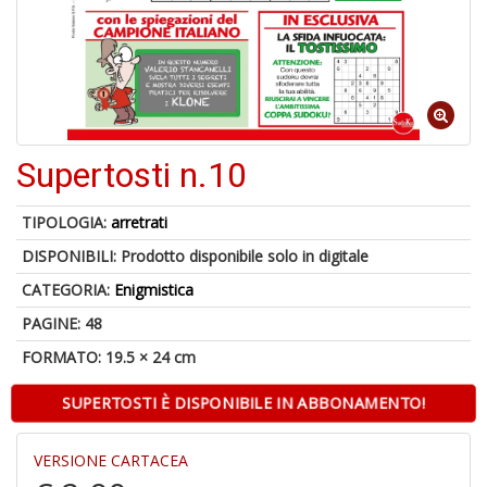
A
di
Il
m
Supertosti n.10
C
TIPOLOGIA:
arretrati
DISPONIBILI:
Prodotto disponibile solo in digitale
CATEGORIA:
Enigmistica
PAGINE: 48
FORMATO: 19.5 × 24 cm
6
f
SUPERTOSTI È DISPONIBILE IN ABBONAMENTO!
+
di
in
VERSIONE CARTACEA
r