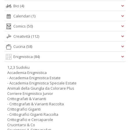
Bici
(4)
Calendari
(1)
Comics
(50)
Creatività
(112)
Cucina
(58)
Enigmistica
(84)
1,2,3 Sudoku
Accademia Enigmistica
- Accademia Enigmistica Estate
- Accademia Enigmistica Speciale Estate
Animali della Giungla da Colorare Plus
Corriere Enigmistico Junior
Crittografati & Varianti
- Crittografati & Varianti Raccolta
Crittografici Giganti
- Crittografici Giganti Raccolta
Crittografici e Cercaparole
Crucintarsi & Co