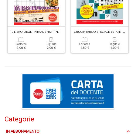
C
C
RUCINTARSIO SPECIALE ESTATE N.2
IL LIBRO DEGLI INTRADEFINITI N.1
L
Il
Cartacea
Digitale
Cartacea
Digitale
F
5.90 €
2.90 €
1.80 €
1.00 €
n
+
D
S
T
B
T
Categorie
G
n
IN ABBONAMENTO
+