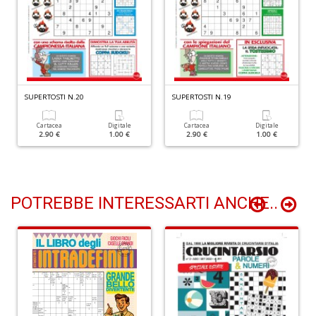
M
al
u
M
n
+
D
SUPERTOSTI N.20
SUPERTOSTI N.19
Cartacea
Digitale
Cartacea
Digitale
2.90 €
1.00 €
2.90 €
1.00 €
T
s
T
POTREBBE INTERESSARTI ANCHE..
d
N
S
n
+
D