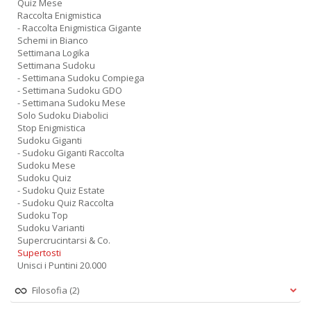
Quiz Mese
Raccolta Enigmistica
- Raccolta Enigmistica Gigante
Schemi in Bianco
Settimana Logika
Settimana Sudoku
- Settimana Sudoku Compiega
- Settimana Sudoku GDO
- Settimana Sudoku Mese
Solo Sudoku Diabolici
Stop Enigmistica
Sudoku Giganti
- Sudoku Giganti Raccolta
Sudoku Mese
Sudoku Quiz
- Sudoku Quiz Estate
- Sudoku Quiz Raccolta
Sudoku Top
Sudoku Varianti
Supercrucintarsi & Co.
Supertosti
Unisci i Puntini 20.000
Filosofia
(2)