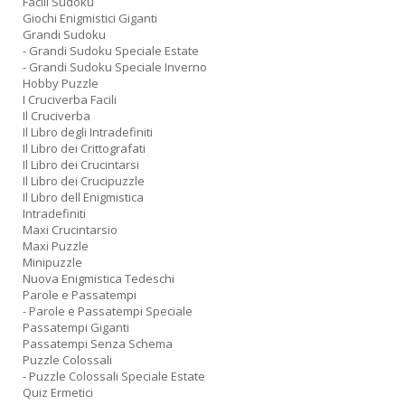
Facili Sudoku
Giochi Enigmistici Giganti
Grandi Sudoku
- Grandi Sudoku Speciale Estate
- Grandi Sudoku Speciale Inverno
Hobby Puzzle
I Cruciverba Facili
Il Cruciverba
Il Libro degli Intradefiniti
Il Libro dei Crittografati
Il Libro dei Crucintarsi
Il Libro dei Crucipuzzle
Il Libro dell Enigmistica
Intradefiniti
Maxi Crucintarsio
Maxi Puzzle
Minipuzzle
Nuova Enigmistica Tedeschi
Parole e Passatempi
- Parole e Passatempi Speciale
Passatempi Giganti
Passatempi Senza Schema
Puzzle Colossali
- Puzzle Colossali Speciale Estate
Quiz Ermetici