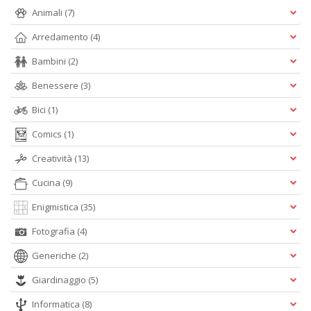
A
Animali
(7)
e
Y
Arredamento
(4)
V
lo
Bambini
(2)
Y
n
Benessere
(3)
+
Bici
(1)
D
Comics
(1)
Creatività
(13)
Cucina
(9)
Enigmistica
(35)
A
Fotografia
(4)
L
O
Generiche
(2)
C
Giardinaggio
(5)
n
Informatica
(8)