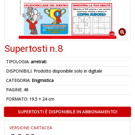
C
J
Supertosti n.8
4
n
TIPOLOGIA:
arretrati
in
DISPONIBILI:
Prodotto disponibile solo in digitale
di
CATEGORIA:
Enigmistica
PAGINE: 48
FORMATO: 19.5 × 24 cm
SUPERTOSTI È DISPONIBILE IN ABBONAMENTO!
S
fi
VERSIONE CARTACEA
M
al