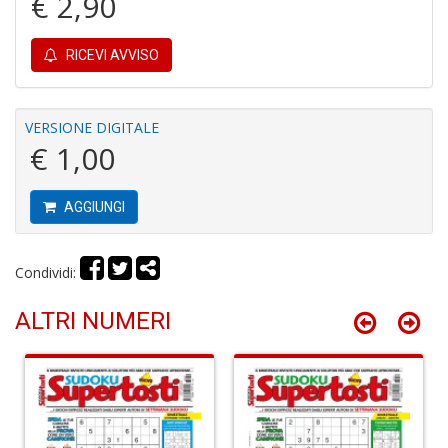
€ 2,90
u
M
n
RICEVI AVVISO
+
D
VERSIONE DIGITALE
€ 1,00
R
M
AGGIUNGI
di
F
tu
i
Condividi:
p
n
ALTRI NUMERI
+
D