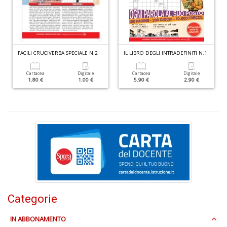
D
FACILI CRUCIVERBA SPECIALE N.2
IL LIBRO DEGLI INTRADEFINITI N.1
O
a
Cartacea
Digitale
Cartacea
Digitale
d
1.80 €
1.00 €
5.90 €
2.90 €
B
S
Tu
p
C
S
T
n
+
D
Categorie
IN ABBONAMENTO