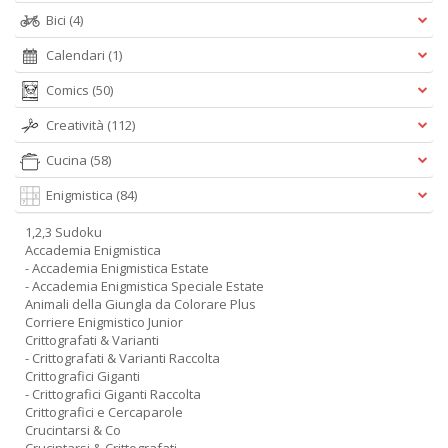
Bici
(4)
Calendari
(1)
Comics
(50)
Creatività
(112)
Cucina
(58)
Enigmistica
(84)
1,2,3 Sudoku
Accademia Enigmistica
- Accademia Enigmistica Estate
- Accademia Enigmistica Speciale Estate
Animali della Giungla da Colorare Plus
Corriere Enigmistico Junior
Crittografati & Varianti
- Crittografati & Varianti Raccolta
Crittografici Giganti
- Crittografici Giganti Raccolta
Crittografici e Cercaparole
Crucintarsi & Co