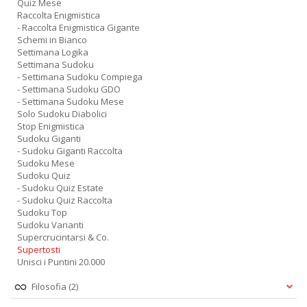
Quiz Mese
Raccolta Enigmistica
- Raccolta Enigmistica Gigante
Schemi in Bianco
Settimana Logika
Settimana Sudoku
- Settimana Sudoku Compiega
- Settimana Sudoku GDO
- Settimana Sudoku Mese
Solo Sudoku Diabolici
Stop Enigmistica
Sudoku Giganti
- Sudoku Giganti Raccolta
Sudoku Mese
Sudoku Quiz
- Sudoku Quiz Estate
- Sudoku Quiz Raccolta
Sudoku Top
Sudoku Varianti
Supercrucintarsi & Co.
Supertosti
Unisci i Puntini 20.000
Filosofia
(2)