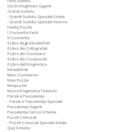
Facili Sudoku
Giochi Enigmistici Giganti
Grandi Sudoku
- Grandi Sudoku Speciale Estate
- Grandi Sudoku Speciale Inverno
Hobby Puzzle
I Cruciverba Facili
Il Cruciverba
Il Libro degli Intradefiniti
Il Libro dei Crittografati
Il Libro dei Crucintarsi
Il Libro dei Crucipuzzle
Il Libro dell Enigmistica
Intradefiniti
Maxi Crucintarsio
Maxi Puzzle
Minipuzzle
Nuova Enigmistica Tedeschi
Parole e Passatempi
- Parole e Passatempi Speciale
Passatempi Giganti
Passatempi Senza Schema
Puzzle Colossali
- Puzzle Colossali Speciale Estate
Quiz Ermetici