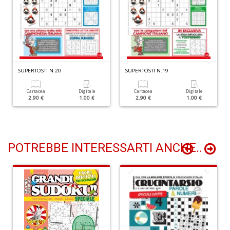
Fr
fi
s
SUPERTOSTI N.20
SUPERTOSTI N.19
R
p
Cartacea
Digitale
Cartacea
Digitale
il
2.90 €
1.00 €
2.90 €
1.00 €
m
B
d
N
POTREBBE INTERESSARTI ANCHE..
n
+
D
R