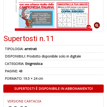
p
fr
a
a
Supertosti n.11
TIPOLOGIA:
arretrati
DISPONIBILI:
Prodotto disponibile solo in digitale
A
CATEGORIA:
Enigmistica
a
a
PAGINE: 48
A
in
FORMATO: 19.5 × 24 cm
D
SUPERTOSTI È DISPONIBILE IN ABBONAMENTO!
VERSIONE CARTACEA