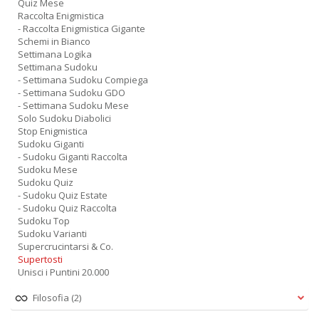
Quiz Mese
Raccolta Enigmistica
- Raccolta Enigmistica Gigante
Schemi in Bianco
Settimana Logika
Settimana Sudoku
- Settimana Sudoku Compiega
- Settimana Sudoku GDO
- Settimana Sudoku Mese
Solo Sudoku Diabolici
Stop Enigmistica
Sudoku Giganti
- Sudoku Giganti Raccolta
Sudoku Mese
Sudoku Quiz
- Sudoku Quiz Estate
- Sudoku Quiz Raccolta
Sudoku Top
Sudoku Varianti
Supercrucintarsi & Co.
Supertosti
Unisci i Puntini 20.000
Filosofia
(2)