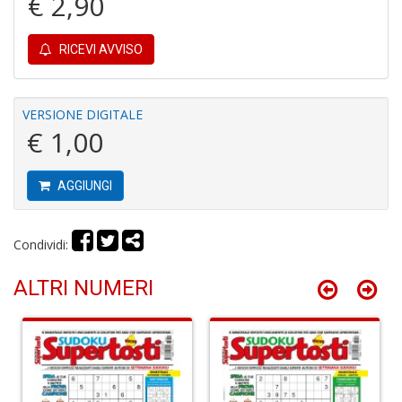
€ 2,90
4
n
RICEVI AVVISO
in
di
VERSIONE DIGITALE
€ 1,00
AGGIUNGI
Fi
F
Condividi:
+
G
ALTRI NUMERI
M
al
u
G
n
+
D