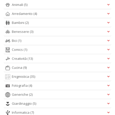
Animali
(5)
Arredamento
(4)
D
Q
Bambini
(2)
n
+
Benessere
(3)
D
Bici
(1)
Comics
(1)
Creatività
(13)
S
Cucina
(9)
S
M
Enigmistica
(35)
n
+
Fotografia
(4)
D
Generiche
(2)
Giardinaggio
(5)
Informatica
(7)