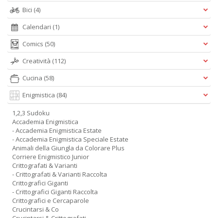
Bici
(4)
Calendari
(1)
Comics
(50)
Creatività
(112)
Cucina
(58)
Enigmistica
(84)
1,2,3 Sudoku
Accademia Enigmistica
- Accademia Enigmistica Estate
- Accademia Enigmistica Speciale Estate
Animali della Giungla da Colorare Plus
Corriere Enigmistico Junior
Crittografati & Varianti
- Crittografati & Varianti Raccolta
Crittografici Giganti
- Crittografici Giganti Raccolta
Crittografici e Cercaparole
Crucintarsi & Co