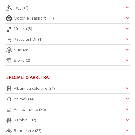
Leggi
(1)
A
Motori e Trasporti
(11)
L
Musica
(5)
O
C
Raccolte PDF
(1)
n
Scienze
(3)
Storia
(2)
SPECIALI & ARRETRATI
Album da colorare
(31)
Animali
(14)
Arredamento
(36)
Bambini
(42)
Benessere
(27)