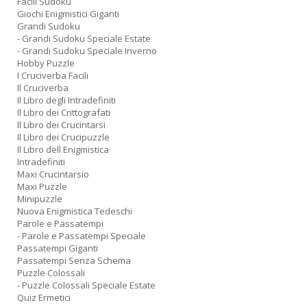
Facili Sudoku
Giochi Enigmistici Giganti
Grandi Sudoku
- Grandi Sudoku Speciale Estate
- Grandi Sudoku Speciale Inverno
Hobby Puzzle
I Cruciverba Facili
Il Cruciverba
Il Libro degli Intradefiniti
Il Libro dei Crittografati
Il Libro dei Crucintarsi
Il Libro dei Crucipuzzle
Il Libro dell Enigmistica
Intradefiniti
Maxi Crucintarsio
Maxi Puzzle
Minipuzzle
Nuova Enigmistica Tedeschi
Parole e Passatempi
- Parole e Passatempi Speciale
Passatempi Giganti
Passatempi Senza Schema
Puzzle Colossali
- Puzzle Colossali Speciale Estate
Quiz Ermetici