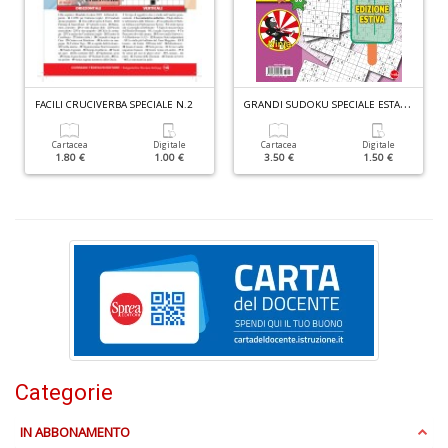
n
+
D
G
RANDI SUDOKU SPECIALE ESTATE N.6
FACILI CRUCIVERBA SPECIALE N.2
Cartacea
Digitale
Cartacea
Digitale
1.80 €
1.00 €
3.50 €
1.50 €
H
n
+
D
E
Categorie
S
S
IN ABBONAMENTO
n