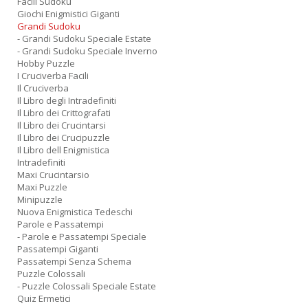
Facili Sudoku
Giochi Enigmistici Giganti
Grandi Sudoku
- Grandi Sudoku Speciale Estate
- Grandi Sudoku Speciale Inverno
Hobby Puzzle
I Cruciverba Facili
Il Cruciverba
Il Libro degli Intradefiniti
Il Libro dei Crittografati
Il Libro dei Crucintarsi
Il Libro dei Crucipuzzle
Il Libro dell Enigmistica
Intradefiniti
Maxi Crucintarsio
Maxi Puzzle
Minipuzzle
Nuova Enigmistica Tedeschi
Parole e Passatempi
- Parole e Passatempi Speciale
Passatempi Giganti
Passatempi Senza Schema
Puzzle Colossali
- Puzzle Colossali Speciale Estate
Quiz Ermetici