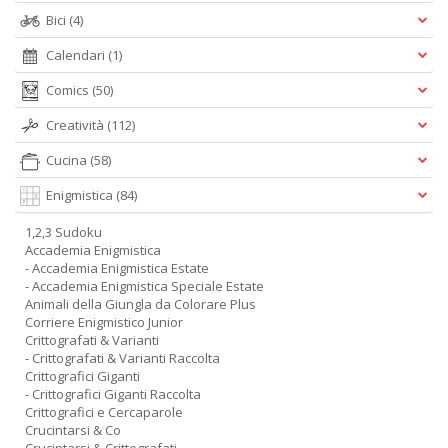
Bici
(4)
Calendari
(1)
Comics
(50)
Creatività
(112)
Cucina
(58)
Enigmistica
(84)
1,2,3 Sudoku
Accademia Enigmistica
- Accademia Enigmistica Estate
- Accademia Enigmistica Speciale Estate
Animali della Giungla da Colorare Plus
Corriere Enigmistico Junior
Crittografati & Varianti
- Crittografati & Varianti Raccolta
Crittografici Giganti
- Crittografici Giganti Raccolta
Crittografici e Cercaparole
Crucintarsi & Co