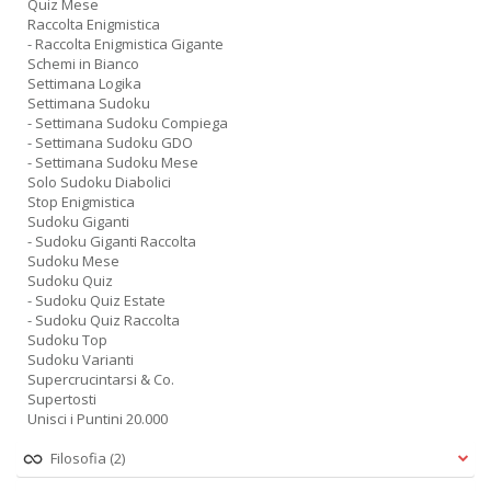
Quiz Mese
Raccolta Enigmistica
- Raccolta Enigmistica Gigante
Schemi in Bianco
Settimana Logika
Settimana Sudoku
- Settimana Sudoku Compiega
- Settimana Sudoku GDO
- Settimana Sudoku Mese
Solo Sudoku Diabolici
Stop Enigmistica
Sudoku Giganti
- Sudoku Giganti Raccolta
Sudoku Mese
Sudoku Quiz
- Sudoku Quiz Estate
- Sudoku Quiz Raccolta
Sudoku Top
Sudoku Varianti
Supercrucintarsi & Co.
Supertosti
Unisci i Puntini 20.000
Filosofia
(2)