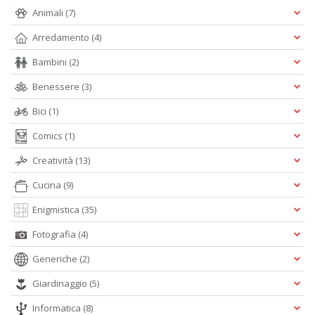
+
Animali
(7)
D
Arredamento
(4)
Bambini
(2)
Benessere
(3)
Fa
S
Bici
(1)
n
+
Comics
(1)
D
Creatività
(13)
Cucina
(9)
Enigmistica
(35)
Fotografia
(4)
Generiche
(2)
A
L
Giardinaggio
(5)
O
C
Informatica
(8)