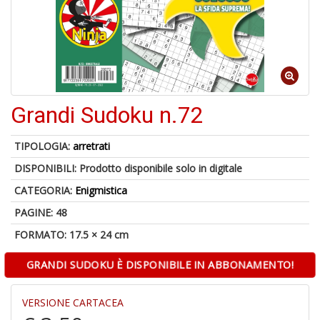
d
V
Grandi Sudoku n.72
6
TIPOLOGIA:
arretrati
f
+
DISPONIBILI:
Prodotto disponibile solo in digitale
di
CATEGORIA:
Enigmistica
in
r
PAGINE: 48
FORMATO: 17.5 × 24 cm
GRANDI SUDOKU È DISPONIBILE IN ABBONAMENTO!
VERSIONE CARTACEA