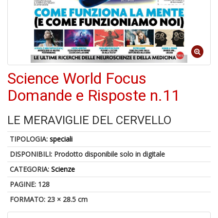
S
p
u
a
-
C
Science World Focus
Domande e Risposte n.11
LE MERAVIGLIE DEL CERVELLO
TIPOLOGIA:
speciali
A
a
DISPONIBILI:
Prodotto disponibile solo in digitale
a
CATEGORIA:
Scienze
P
C
PAGINE: 128
FORMATO: 23 × 28.5 cm