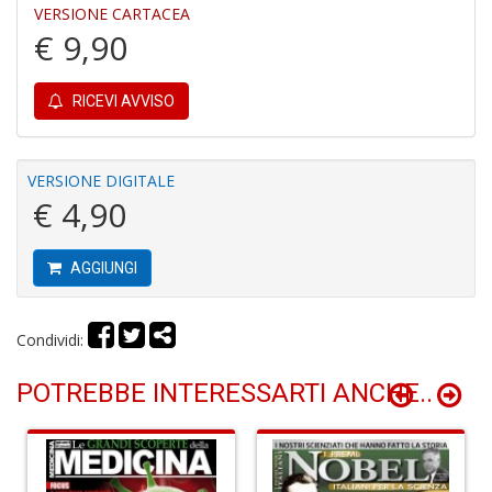
VERSIONE CARTACEA
€ 9,90
Fi
RICEVI AVVISO
a
p
c
Pr
VERSIONE DIGITALE
P
€ 4,90
C
S
n
AGGIUNGI
+
D
Condividi:
POTREBBE INTERESSARTI ANCHE..
P
C
R
S