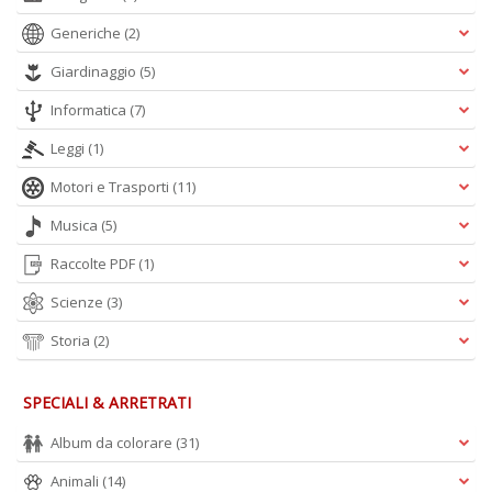
e
Generiche
(2)
t
D
Giardinaggio
(5)
M
n
Informatica
(7)
+
D
Leggi
(1)
Motori e Trasporti
(11)
Musica
(5)
Raccolte PDF
(1)
Scienze
(3)
A
Storia
(2)
L
O
C
SPECIALI & ARRETRATI
n
Album da colorare
(31)
Animali
(14)