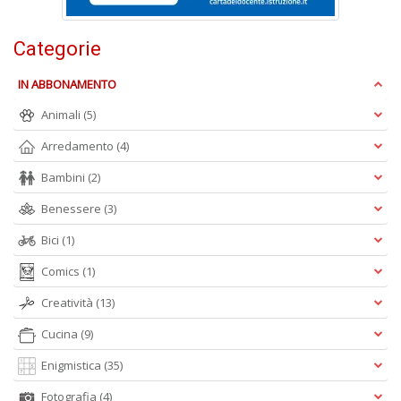
ci
d
ga
Categorie
G
M
IN ABBONAMENTO
n
+
Animali
(5)
D
Arredamento
(4)
Bambini
(2)
Benessere
(3)
C
Bici
(1)
G
n
Comics
(1)
+
D
Creatività
(13)
Cucina
(9)
Enigmistica
(35)
S
Fotografia
(4)