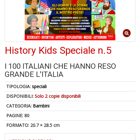
C
J
History Kids Speciale n.5
4
n
I 100 ITALIANI CHE HANNO RESO
in
GRANDE L'ITALIA
di
TIPOLOGIA:
speciali
DISPONIBILI:
Solo 2 copie disponibili
CATEGORIA:
Bambini
PAGINE: 80
S
FORMATO: 20.7 × 28.5 cm
fi
M
al