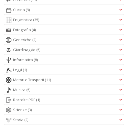
A
e
Cucina
(9)
Y
V
Enigmistica
(35)
lo
Y
Fotografia
(4)
n
Generiche
(2)
+
D
Giardinaggio
(5)
Informatica
(8)
Leggi
(1)
Motori e Trasporti
(11)
Musica
(5)
A
L
Raccolte PDF
(1)
O
Scienze
(3)
C
n
Storia
(2)