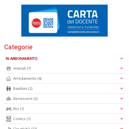
D
O
a
d
Categorie
B
S
IN ABBONAMENTO
Tu
p
Animali
(7)
C
S
Arredamento
(4)
T
Bambini
(2)
n
+
Benessere
(3)
D
Bici
(1)
Comics
(1)
Creatività
(13)