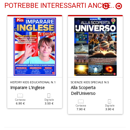
A
POTREBBE INTERESSARTI ANCHE..
T
U
S
n
+
D
E
HISTORY KIDS EDUCATIONAL N.1
SCIENZE KIDS SPECIALE N.5
Imparare L'inglese
Alla Scoperta
c
Dell'Universo
Tu
p
Cartacea
Digitale
6.90 €
3.50 €
C
Cartacea
Digitale
S
7.90 €
3.90 €
T
n
+