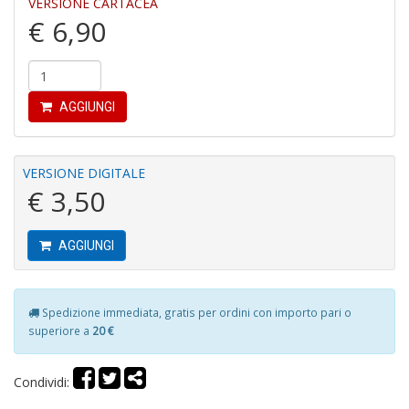
VERSIONE CARTACEA
u
€ 6,90
M
n
+
D
AGGIUNGI
R
VERSIONE DIGITALE
M
€ 3,50
di
F
tu
i
AGGIUNGI
p
n
+
Spedizione immediata, gratis per ordini con importo pari o
D
superiore a
20 €
Condividi: