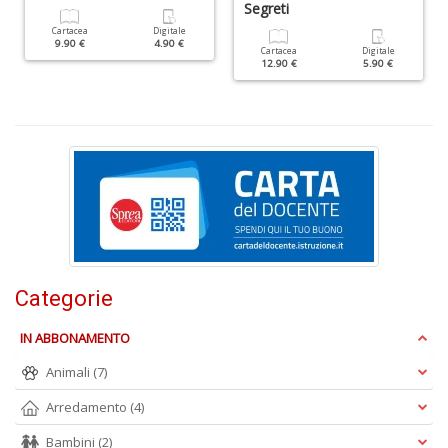
Segreti
Cartacea
Digitale
9.90 €
4.90 €
Cartacea
Digitale
12.90 €
5.90 €
L
d
t
I
L
C
n
+
D
Categorie
IN ABBONAMENTO
E
Animali
(7)
c
c
Arredamento
(4)
n
Bambini
(2)
s