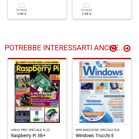
di
F
Cartacea
Cartacea
5.99 €
5.99 €
tu
i
p
n
+
D
POTREBBE INTERESSARTI ANCHE..
In
C
C
C
S
n
+
D
LINUX PRO SPECIALE N.23
WIN MAGAZINE SPECIALE N.8
Raspberry Pi 3B+
Windows Trucchi E