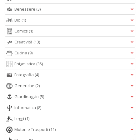
P
Benessere
(3)
F
n
Bici
(1)
+
D
Comics
(1)
Creatività
(13)
Cucina
(9)
R
Enigmistica
(35)
+
Fotografia
(4)
ki
2
Generiche
(2)
m
Pr
Giardinaggio
(5)
P
C
Informatica
(8)
n
+
Leggi
(1)
D
Motori e Trasporti
(11)