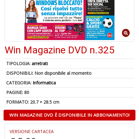
6
n
Win Magazine DVD n.325
in
di
TIPOLOGIA:
arretrati
DISPONIBILI:
Non disponibile al momento
CATEGORIA:
Informatica
PAGINE: 80
4
n
FORMATO: 20.7 × 28.5 cm
in
di
WIN MAGAZINE DVD È DISPONIBILE IN ABBONAMENTO!
VERSIONE CARTACEA