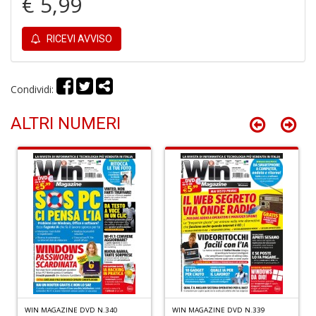
€ 5,99
RICEVI AVVISO
C
fo
e
fe
Condividi:
c
lo
ALTRI NUMERI
y
V
lo
Y
M
n
+
D
M
v
2
WIN MAGAZINE DVD N.340
WIN MAGAZINE DVD N.339
M