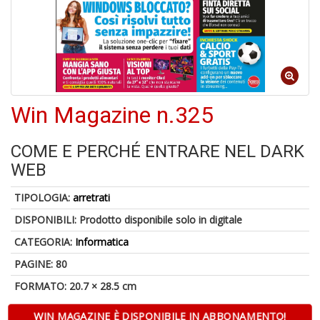
o
A
Win Magazine n.325
a
R
COME E PERCHÉ ENTRARE NEL DARK
WEB
TIPOLOGIA:
arretrati
6
DISPONIBILI:
Prodotto disponibile solo in digitale
n
in
CATEGORIA:
Informatica
di
PAGINE: 80
FORMATO: 20.7 × 28.5 cm
WIN MAGAZINE È DISPONIBILE IN ABBONAMENTO!