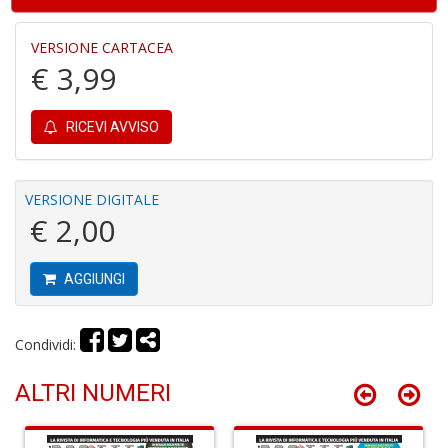
VERSIONE CARTACEA
€ 3,99
Fr
R
T
RICEVI AVVISO
S
n
+
D
VERSIONE DIGITALE
€ 2,00
AGGIUNGI
B
T
Condividi:
G
R
ALTRI NUMERI
P
(d
n