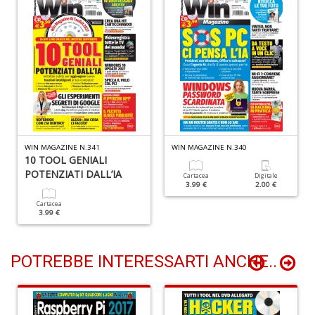
+
D
G
S
n
+
D
WIN MAGAZINE N.341
WIN MAGAZINE N.340
10 TOOL GENIALI
POTENZIATI DALL’IA
Cartacea
Digitale
3.99 €
2.00 €
Cartacea
3.99 €
POTREBBE INTERESSARTI ANCHE..
E
M
n
+