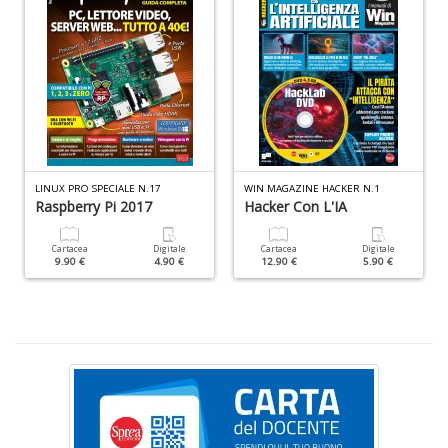
D
I
ci
in
V
LINUX PRO SPECIALE N.17
WIN MAGAZINE HACKER N.1
n
Raspberry Pi 2017
Hacker Con L'IA
+
D
Cartacea
Digitale
Cartacea
Digitale
9.90 €
4.90 €
12.90 €
5.90 €
S
S
n
+
D