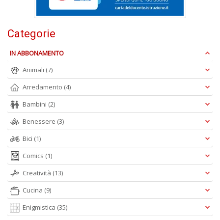
Categorie
IN ABBONAMENTO
A
Animali
(7)
L
O
Arredamento
(4)
C
n
Bambini
(2)
Benessere
(3)
Bici
(1)
Comics
(1)
Creatività
(13)
Cucina
(9)
Enigmistica
(35)