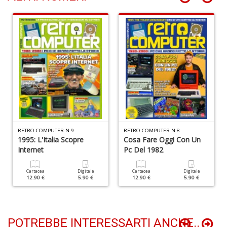
Q
d
st
H
Q
n
+
D
RETRO COMPUTER N.9
RETRO COMPUTER N.8
1995: L'Italia Scopre
Cosa Fare Oggi Con Un
Internet
Pc Del 1982
Cartacea
Digitale
Cartacea
Digitale
12.90 €
5.90 €
12.90 €
5.90 €
Il
M
POTREBBE INTERESSARTI ANCHE..
C