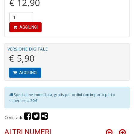
€ 12,90
M
H
K
AGGIUNGI
2
S
n
+
VERSIONE DIGITALE
D
€ 5,90
AGGIUNGI
S
P
Spedizione immediata, gratis per ordini con importo pari o
Il
superiore a
20 €
M
G
F
Condividi:
n
+
ALTRI NUMERI
D