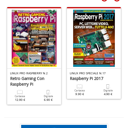
I
n
+
D
B
T
Il
M
C
LINUX PRO RASPBERRY N.2
LINUX PRO SPECIALE N.17
Retro Gaming Con
Raspberry Pi 2017
n
Raspberry Pi
+
D
Cartacea
Digitale
9.90 €
4.90 €
Cartacea
Digitale
12.90 €
6.90 €
I
1