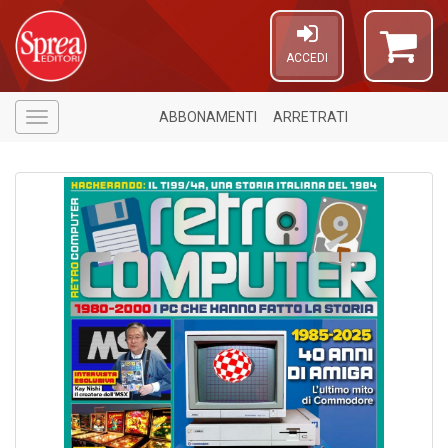
ACCEDI
ABBONAMENTI
ARRETRATI
Menù
1
n
in
di