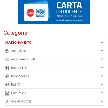
M
M
n
+
D
Categorie
IN ABBONAMENTO
Animali
(5)
Arredamento
(4)
A
Bambini
(2)
L
O
Benessere
(3)
C
n
Bici
(1)
Comics
(1)
Creatività
(13)