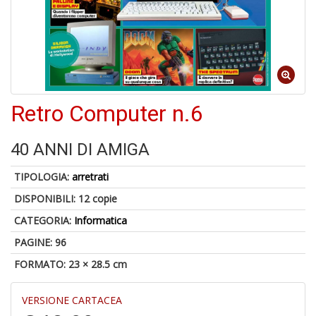
A
p
u
a
M
Retro Computer n.6
C
40 ANNI DI AMIGA
TIPOLOGIA:
arretrati
A
DISPONIBILI:
12 copie
a
G
CATEGORIA:
Informatica
S
PAGINE: 96
FORMATO: 23 × 28.5 cm
VERSIONE CARTACEA