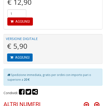
€ 12,90
u
M
n
+
D
AGGIUNGI
VERSIONE DIGITALE
R
€ 5,90
M
di
F
AGGIUNGI
tu
i
p
n
Spedizione immediata, gratis per ordini con importo pari o
+
superiore a
20 €
D
Condividi:
ALTRI NUMERI