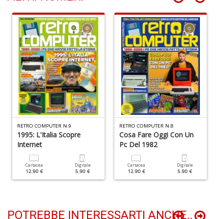
A
T
U
S
n
+
D
RETRO COMPUTER N.9
RETRO COMPUTER N.8
1995: L'Italia Scopre
Cosa Fare Oggi Con Un
E
Internet
Pc Del 1982
c
Tu
p
Cartacea
Digitale
Cartacea
Digitale
12.90 €
5.90 €
12.90 €
5.90 €
C
S
T
n
POTREBBE INTERESSARTI ANCHE..
+