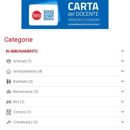
A
e
Y
V
lo
Y
n
Categorie
+
D
IN ABBONAMENTO
Animali
(7)
Arredamento
(4)
Bambini
(2)
Benessere
(3)
A
L
Bici
(1)
O
Comics
(1)
C
n
Creatività
(13)