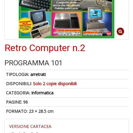
C
J
Retro Computer n.2
4
n
PROGRAMMA 101
in
di
TIPOLOGIA:
arretrati
DISPONIBILI:
Solo 2 copie disponibili
CATEGORIA:
Informatica
PAGINE: 96
FORMATO: 23 × 28.5 cm
S
fi
M
VERSIONE CARTACEA
al