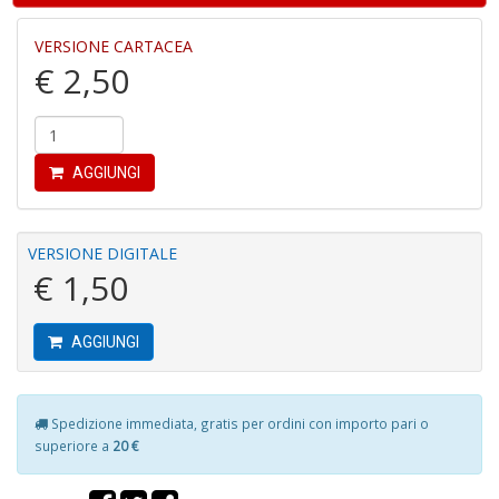
3
g
VERSIONE CARTACEA
s
€ 2,50
M
al
u
M
n
AGGIUNGI
+
D
VERSIONE DIGITALE
€ 1,50
J
AGGIUNGI
U
F
S
n
Spedizione immediata, gratis per ordini con importo pari o
+
superiore a
20 €
D