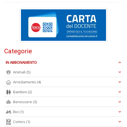
A
Categorie
L
O
IN ABBONAMENTO
C
n
Animali
(5)
Arredamento
(4)
Bambini
(2)
Benessere
(3)
Bici
(1)
Comics
(1)