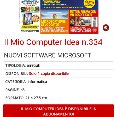
A
a
R
Il Mio Computer Idea n.334
NUOVI SOFTWARE MICROSOFT
TIPOLOGIA:
arretrati
4
n
DISPONIBILI:
Solo 1 copia disponibile
in
di
CATEGORIA:
Informatica
PAGINE: 48
FORMATO: 21 × 27.5 cm
IL MIO COMPUTER IDEA È DISPONIBILE IN
ABBONAMENTO!