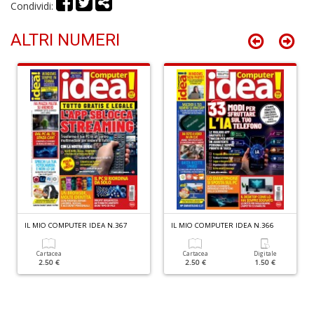
Condividi:
ALTRI NUMERI
O
P
c
b
Il
M
O
P
n
+
D
IL MIO COMPUTER IDEA N.367
IL MIO COMPUTER IDEA N.366
Cartacea
Cartacea
Digitale
2.50 €
2.50 €
1.50 €
Cr
G