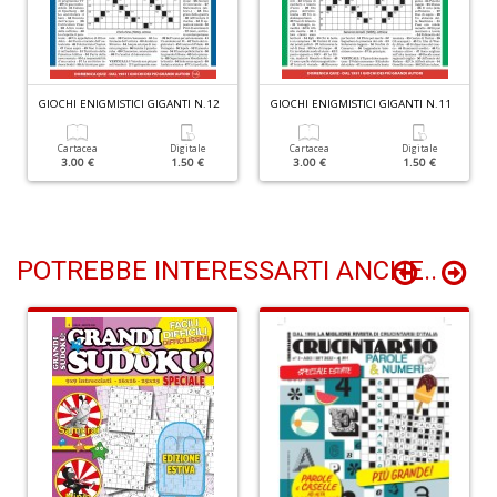
I
ba
GIOCHI ENIGMISTICI GIGANTI N.12
GIOCHI ENIGMISTICI GIGANTI N.11
C
R
Cartacea
Digitale
Cartacea
Digitale
3.00 €
1.50 €
3.00 €
1.50 €
S
n
+
D
POTREBBE INTERESSARTI ANCHE..
C
il
t
si
w