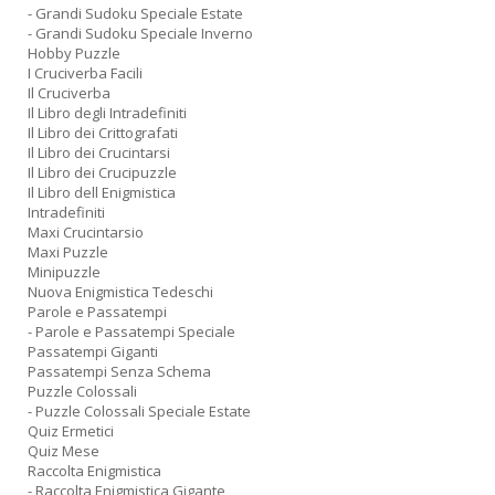
- Grandi Sudoku Speciale Estate
- Grandi Sudoku Speciale Inverno
Hobby Puzzle
I Cruciverba Facili
Il Cruciverba
Il Libro degli Intradefiniti
Il Libro dei Crittografati
Il Libro dei Crucintarsi
Il Libro dei Crucipuzzle
Il Libro dell Enigmistica
Intradefiniti
Maxi Crucintarsio
Maxi Puzzle
Minipuzzle
Nuova Enigmistica Tedeschi
Parole e Passatempi
- Parole e Passatempi Speciale
Passatempi Giganti
Passatempi Senza Schema
Puzzle Colossali
- Puzzle Colossali Speciale Estate
Quiz Ermetici
Quiz Mese
Raccolta Enigmistica
- Raccolta Enigmistica Gigante