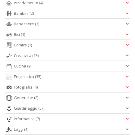
Arredamento
(4)
Bambini
(2)
c
Benessere
(3)
C
n
Bici
(1)
+
D
Comics
(1)
Creatività
(13)
Cucina
(9)
Enigmistica
(35)
Fotografia
(4)
A
Generiche
(2)
L
O
Giardinaggio
(5)
C
n
Informatica
(7)
Leggi
(1)