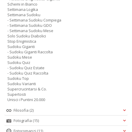
Schemi in Bianco
Settimana Logika
Settimana Sudoku
- Settimana Sudoku Compiega
- Settimana Sudoku GDO
- Settimana Sudoku Mese
Solo Sudoku Diabolici
Stop Enigmistica
Sudoku Giganti
- Sudoku Giganti Raccolta
Sudoku Mese
Sudoku Quiz
- Sudoku Quiz Estate
- Sudoku Quiz Raccolta
Sudoku Top
Sudoku Varianti
Supercrucintarsi & Co.
Supertosti
Unisci i Puntini 20.000
Filosofia
(2)
Fotografia
(15)
Fotoromanzi
(11)