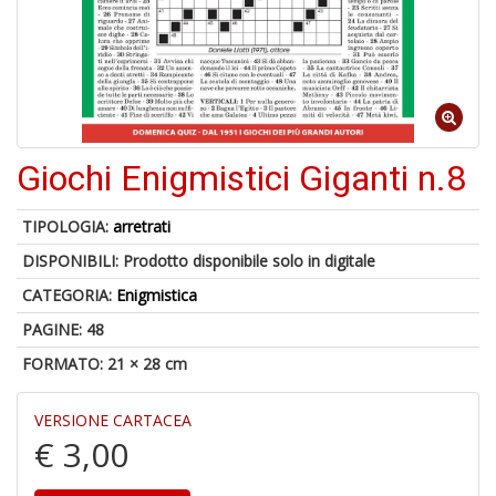
6
n
in
di
Giochi Enigmistici Giganti n.8
TIPOLOGIA:
arretrati
DISPONIBILI:
Prodotto disponibile solo in digitale
4
CATEGORIA:
Enigmistica
n
PAGINE: 48
c
c
FORMATO: 21 × 28 cm
di
in
o
VERSIONE CARTACEA
€ 3,00