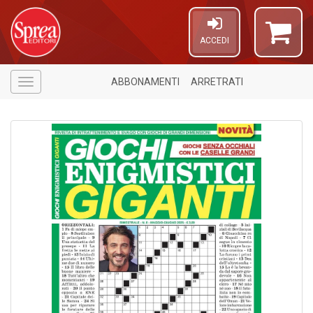
ACCEDI
ABBONAMENTI
ARRETRATI
Menù
4
n
in
di