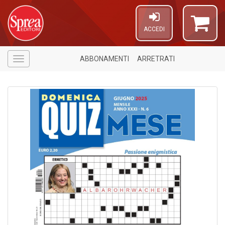
ACCEDI
ABBONAMENTI
ARRETRATI
Menù
1
f
d
L
M