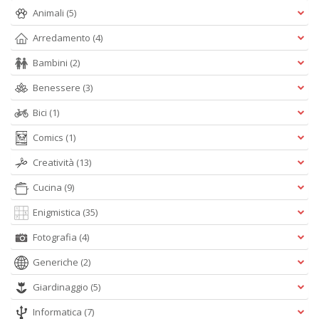
Animali
(5)
Arredamento
(4)
Bambini
(2)
Il
Benessere
(3)
g
s
Bici
(1)
e
s
Comics
(1)
U
U
Creatività
(13)
F
n
Cucina
(9)
+
Enigmistica
(35)
D
Fotografia
(4)
Generiche
(2)
Giardinaggio
(5)
Informatica
(7)