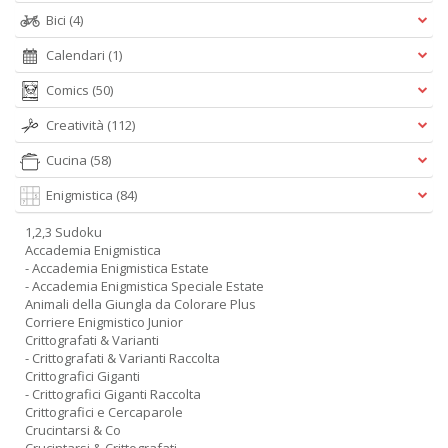
Bici
(4)
Calendari
(1)
Comics
(50)
Creatività
(112)
Cucina
(58)
Enigmistica
(84)
1,2,3 Sudoku
Accademia Enigmistica
- Accademia Enigmistica Estate
- Accademia Enigmistica Speciale Estate
Animali della Giungla da Colorare Plus
Corriere Enigmistico Junior
Crittografati & Varianti
- Crittografati & Varianti Raccolta
Crittografici Giganti
- Crittografici Giganti Raccolta
Crittografici e Cercaparole
Crucintarsi & Co