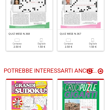
C
G
R
n
+
D
QUIZ MESE N.368
QUIZ MESE N.367
Cartacea
Digitale
Cartacea
Digitale
2.50 €
1.50 €
2.50 €
1.50 €
S
I
L
POTREBBE INTERESSARTI ANCHE..
C
S
n
+
D