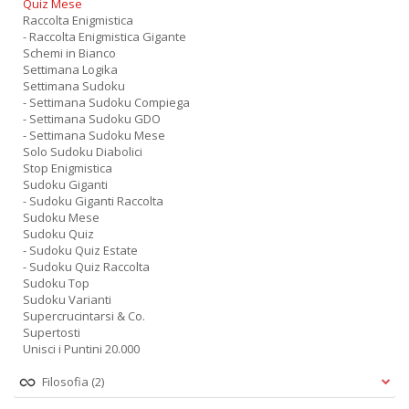
Quiz Mese
Raccolta Enigmistica
- Raccolta Enigmistica Gigante
Schemi in Bianco
Settimana Logika
Settimana Sudoku
- Settimana Sudoku Compiega
- Settimana Sudoku GDO
- Settimana Sudoku Mese
Solo Sudoku Diabolici
Stop Enigmistica
Sudoku Giganti
- Sudoku Giganti Raccolta
Sudoku Mese
Sudoku Quiz
- Sudoku Quiz Estate
- Sudoku Quiz Raccolta
Sudoku Top
Sudoku Varianti
Supercrucintarsi & Co.
Supertosti
Unisci i Puntini 20.000
Filosofia
(2)