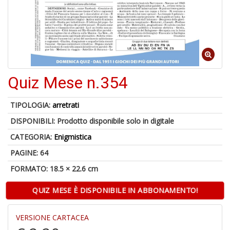
B
+
S
C
Quiz Mese n.354
1
f
TIPOLOGIA:
arretrati
DISPONIBILI:
Prodotto disponibile solo in digitale
CATEGORIA:
Enigmistica
PAGINE: 64
FORMATO: 18.5 × 22.6 cm
QUIZ MESE È DISPONIBILE IN ABBONAMENTO!
A
di
a
VERSIONE CARTACEA
a