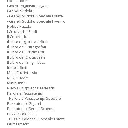
Facili Sudoku
Giochi Enigmistici Giganti
Grandi Sudoku
- Grandi Sudoku Speciale Estate
- Grandi Sudoku Speciale Inverno
Hobby Puzzle
I Cruciverba Facili
Il Cruciverba
Il Libro degli Intradefiniti
Il Libro dei Crittografati
Il Libro dei Crucintarsi
Il Libro dei Crucipuzzle
Il Libro dell Enigmistica
Intradefiniti
Maxi Crucintarsio
Maxi Puzzle
Minipuzzle
Nuova Enigmistica Tedeschi
Parole e Passatempi
- Parole e Passatempi Speciale
Passatempi Giganti
Passatempi Senza Schema
Puzzle Colossali
- Puzzle Colossali Speciale Estate
Quiz Ermetici