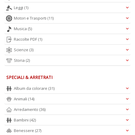
A
Leggi
(1)
L
O
Motori e Trasporti
(11)
C
n
Musica
(5)
Raccolte PDF
(1)
Scienze
(3)
Storia
(2)
SPECIALI & ARRETRATI
Album da colorare
(31)
Animali
(14)
Arredamento
(36)
Bambini
(42)
Benessere
(27)