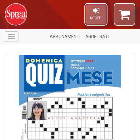
ACCEDI
ABBONAMENTI
ARRETRATI
Menù
A
a
p
S
i