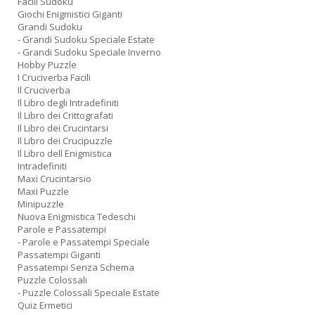
Facili Sudoku
Giochi Enigmistici Giganti
Grandi Sudoku
- Grandi Sudoku Speciale Estate
- Grandi Sudoku Speciale Inverno
Hobby Puzzle
I Cruciverba Facili
Il Cruciverba
Il Libro degli Intradefiniti
Il Libro dei Crittografati
Il Libro dei Crucintarsi
Il Libro dei Crucipuzzle
Il Libro dell Enigmistica
Intradefiniti
Maxi Crucintarsio
Maxi Puzzle
Minipuzzle
Nuova Enigmistica Tedeschi
Parole e Passatempi
- Parole e Passatempi Speciale
Passatempi Giganti
Passatempi Senza Schema
Puzzle Colossali
- Puzzle Colossali Speciale Estate
Quiz Ermetici