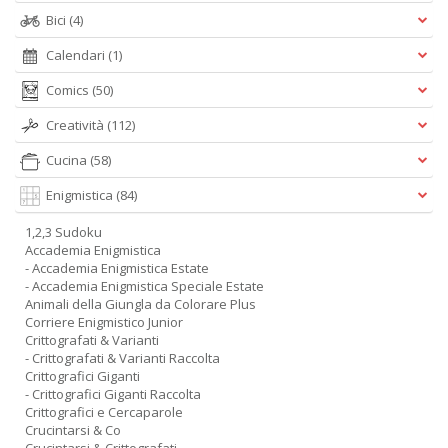
Bici
(4)
Calendari
(1)
Comics
(50)
Creatività
(112)
Cucina
(58)
Enigmistica
(84)
1,2,3 Sudoku
Accademia Enigmistica
- Accademia Enigmistica Estate
- Accademia Enigmistica Speciale Estate
Animali della Giungla da Colorare Plus
Corriere Enigmistico Junior
Crittografati & Varianti
- Crittografati & Varianti Raccolta
Crittografici Giganti
- Crittografici Giganti Raccolta
Crittografici e Cercaparole
Crucintarsi & Co