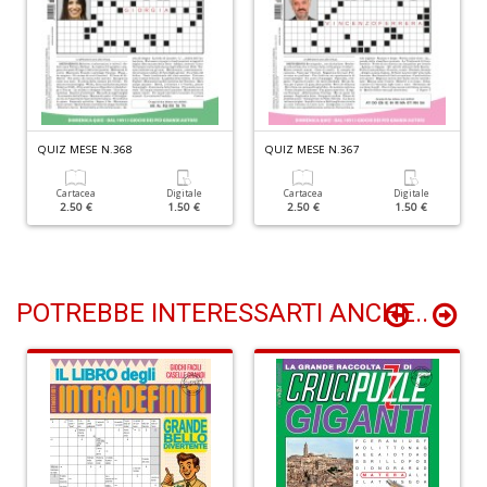
n
+
D
QUIZ MESE N.368
QUIZ MESE N.367
Z
Cartacea
Digitale
Cartacea
Digitale
2.50 €
1.50 €
2.50 €
1.50 €
e
m
R
T
S
POTREBBE INTERESSARTI ANCHE..
n
+
D