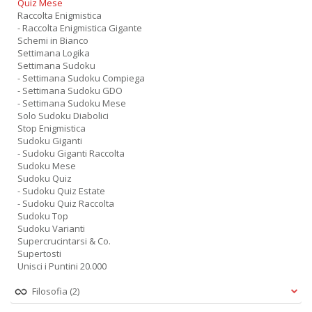
Quiz Mese
Raccolta Enigmistica
- Raccolta Enigmistica Gigante
Schemi in Bianco
Settimana Logika
Settimana Sudoku
- Settimana Sudoku Compiega
- Settimana Sudoku GDO
- Settimana Sudoku Mese
Solo Sudoku Diabolici
Stop Enigmistica
Sudoku Giganti
- Sudoku Giganti Raccolta
Sudoku Mese
Sudoku Quiz
- Sudoku Quiz Estate
- Sudoku Quiz Raccolta
Sudoku Top
Sudoku Varianti
Supercrucintarsi & Co.
Supertosti
Unisci i Puntini 20.000
Filosofia
(2)