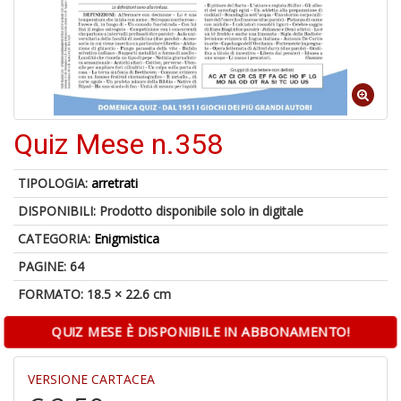
A
p
u
a
Quiz Mese n.358
H
TIPOLOGIA:
arretrati
DISPONIBILI:
Prodotto disponibile solo in digitale
CATEGORIA:
Enigmistica
PAGINE: 64
FORMATO: 18.5 × 22.6 cm
6
f
QUIZ MESE È DISPONIBILE IN ABBONAMENTO!
+
di
in
VERSIONE CARTACEA
r