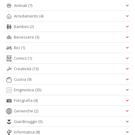
G
Animali
(7)
n
+
Arredamento
(4)
D
Bambini
(2)
Benessere
(3)
Bici
(1)
Comics
(1)
Creatività
(13)
A
L
Cucina
(9)
O
C
Enigmistica
(35)
n
Fotografia
(4)
Generiche
(2)
Giardinaggio
(5)
Informatica
(8)